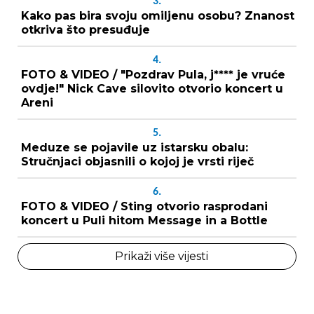
3.
Kako pas bira svoju omiljenu osobu? Znanost
otkriva što presuđuje
4.
FOTO & VIDEO / "Pozdrav Pula, j**** je vruće
ovdje!" Nick Cave silovito otvorio koncert u
Areni
5.
Meduze se pojavile uz istarsku obalu:
Stručnjaci objasnili o kojoj je vrsti riječ
6.
FOTO & VIDEO / Sting otvorio rasprodani
koncert u Puli hitom Message in a Bottle
Prikaži više vijesti