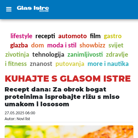
lifestyle
recepti
automoto
film
gastro
glazba
dom
moda i stil
showbizz
svijet
zivotinja
tehnologija
zanimljivosti
zdravlje
i fitness
znanost
putovanja
more i nautika
KUHAJTE S GLASOM ISTRE
Recept dana: Za obrok bogat
proteinima isprobajte rižu s miso
umakom i lososom
27.05.2025 06:00
Autor: Novi list