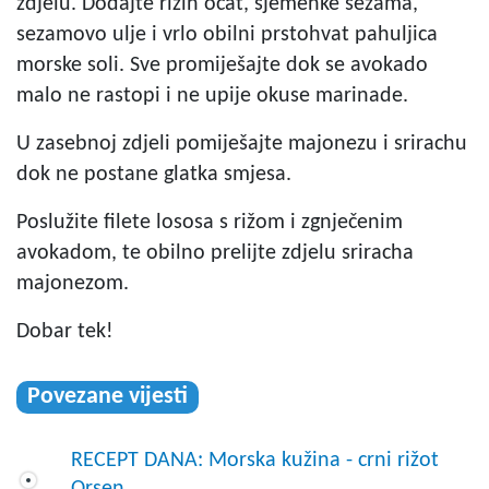
zdjelu. Dodajte rižin ocat, sjemenke sezama,
sezamovo ulje i vrlo obilni prstohvat pahuljica
morske soli. Sve promiješajte dok se avokado
malo ne rastopi i ne upije okuse marinade.
U zasebnoj zdjeli pomiješajte majonezu i srirachu
dok ne postane glatka smjesa.
Poslužite filete lososa s rižom i zgnječenim
avokadom, te obilno prelijte zdjelu sriracha
majonezom.
Dobar tek!
Povezane vijesti
RECEPT DANA: Morska kužina - crni rižot
Orsen