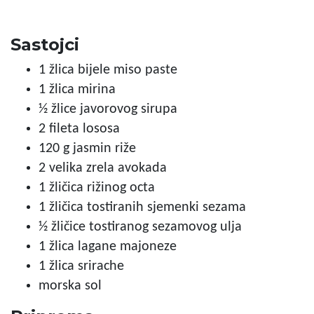
Sastojci
1 žlica bijele miso paste
1 žlica mirina
½ žlice javorovog sirupa
2 fileta lososa
120 g jasmin riže
2 velika zrela avokada
1 žličica rižinog octa
1 žličica tostiranih sjemenki sezama
½ žličice tostiranog sezamovog ulja
1 žlica lagane majoneze
1 žlica srirache
morska sol