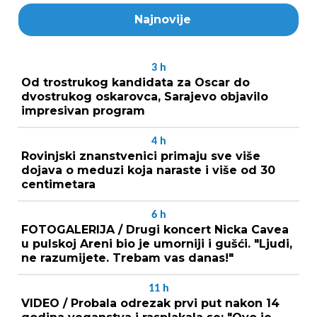
Najnovije
3
h
Od trostrukog kandidata za Oscar do
dvostrukog oskarovca, Sarajevo objavilo
impresivan program
4
h
Rovinjski znanstvenici primaju sve više
dojava o meduzi koja naraste i više od 30
centimetara
6
h
FOTOGALERIJA / Drugi koncert Nicka Cavea
u pulskoj Areni bio je umorniji i gušći. "Ljudi,
ne razumijete. Trebam vas danas!"
11
h
VIDEO / Probala odrezak prvi put nakon 14