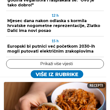
godina veganstva i rasplakala se: "Ovo je
tako dobro!"
12
h
Mjesec dana nakon odlaska s kormila
hrvatske nogometne reprezentacije, Zlatko
Dalić ima novi posao
15
h
Europski bi putnici već početkom 2030-ih
mogli putovati električnim zrakoplovima
Prikaži više vijesti
VIŠE IZ RUBRIKE
RECEPTI