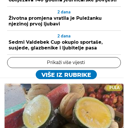
2
dana
Životna promjena vratila je Puležanku
njezinoj prvoj ljubavi
2
dana
Sedmi Valdebek Cup okupio sportaše,
susjede, glazbenike i ljubitelje pasa
Prikaži više vijesti
VIŠE IZ RUBRIKE
PULA