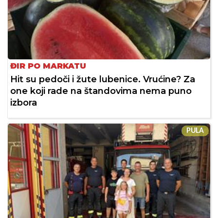
ĐIR PO MARKATU
Hit su pedoči i žute lubenice. Vrućine? Za
one koji rade na štandovima nema puno
izbora
PULA