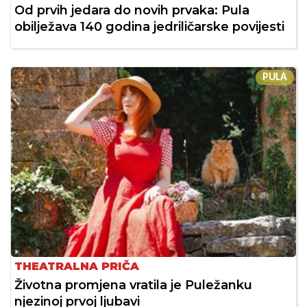
Od prvih jedara do novih prvaka: Pula
obilježava 140 godina jedriličarske povijesti
PULA
THEATRALNA PRIČA
Životna promjena vratila je Puležanku
njezinoj prvoj ljubavi