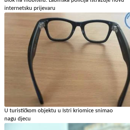
blok na mobitelu: Labinska policija istražuje novu
internetsku prijevaru
U turističkom objektu u Istri kriomice snimao
nagu djecu