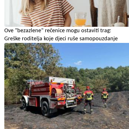
Ove "bezazlene" rečenice mogu ostaviti trag:
Greške roditelja koje djeci ruše samopouzdanje