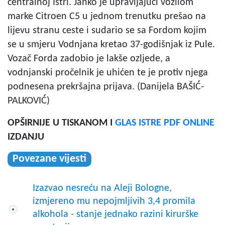
centralnoj Istri. Janko je upravljajući vozilom
marke Citroen C5 u jednom trenutku prešao na
lijevu stranu ceste i sudario se sa Fordom kojim
se u smjeru Vodnjana kretao 37-godišnjak iz Pule.
Vozač Forda zadobio je lakše ozljede, a
vodnjanski pročelnik je uhićen te je protiv njega
podnesena prekršajna prijava. (Danijela BAŠIĆ-
PALKOVIĆ)
OPŠIRNIJE U TISKANOM I
GLAS ISTRE PDF ONLINE
IZDANJU
Povezane vijesti
Izazvao nesreću na Aleji Bologne,
izmjereno mu nepojmljivih 3,4 promila
alkohola - stanje jednako razini kirurške