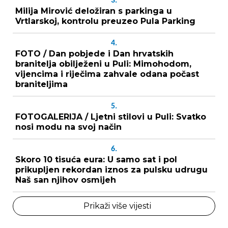
3.
Milija Mirović deložiran s parkinga u
Vrtlarskoj, kontrolu preuzeo Pula Parking
4.
FOTO / Dan pobjede i Dan hrvatskih
branitelja obilježeni u Puli: Mimohodom,
vijencima i riječima zahvale odana počast
braniteljima
5.
FOTOGALERIJA / Ljetni stilovi u Puli: Svatko
nosi modu na svoj način
6.
Skoro 10 tisuća eura: U samo sat i pol
prikupljen rekordan iznos za pulsku udrugu
Naš san njihov osmijeh
Prikaži više vijesti