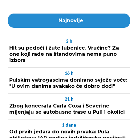
Najnovije
3
h
Hit su pedoči i žute lubenice. Vrućine? Za
one koji rade na štandovima nema puno
izbora
16
h
Pulskim vatrogascima donirano svježe voće:
"U ovim danima svakako će dobro doći"
21
h
Zbog koncerata Carla Coxa i Severine
mijenjaju se autobusne trase u Puli i okolici
1
dana
Od prvih jedara do novih prvaka: Pula
obilježava 140 godina jedriličarske povijesti