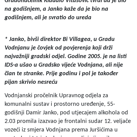
Gradonačelnik Klaudio Vitasović tvrdi da je bio
na godišnjem, a Janko kaže da je bio na
godišnjem, ali je svratio do ureda
* Janko, bivši direktor Bi Villagea, u Gradu
Vodnjanu je čovjek od povjerenja koji drži
najvažniji gradski odjel. Godine 2005. je na listi
IDS-a ušao u Gradsko vijeće Vodnjana, ali nije
član te stranke. Prije godinu i pol je također
pijan skrivio nesreću
Vodnjanski pročelnik Upravnog odjela za
komunalni sustav i prostorno uređenje, 55-
godišnji Damir Janko, pod utjecajem alkohola od
2.03 promila izazvao je frontalni sudar 12. veljače
vozeći iz smjera Vodnjana prema Juršićima u