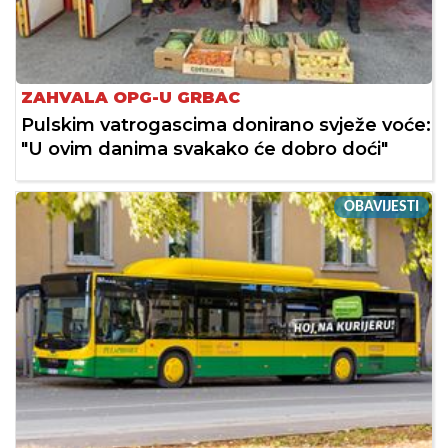
ZAHVALA OPG-U GRBAC
Pulskim vatrogascima donirano svježe voće:
"U ovim danima svakako će dobro doći"
OBAVIJESTI