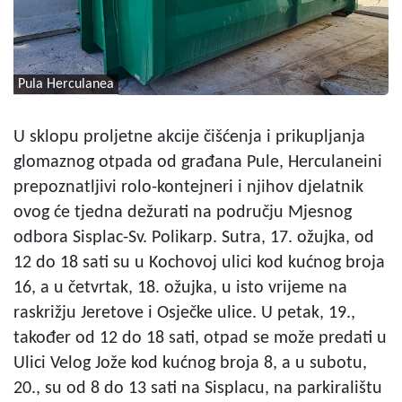
Pula Herculanea
U sklopu proljetne akcije čišćenja i prikupljanja
glomaznog otpada od građana Pule, Herculaneini
prepoznatljivi rolo-kontejneri i njihov djelatnik
ovog će tjedna dežurati na području Mjesnog
odbora Sisplac-Sv. Polikarp. Sutra, 17. ožujka, od
12 do 18 sati su u Kochovoj ulici kod kućnog broja
16, a u četvrtak, 18. ožujka, u isto vrijeme na
raskrižju Jeretove i Osječke ulice. U petak, 19.,
također od 12 do 18 sati, otpad se može predati u
Ulici Velog Jože kod kućnog broja 8, a u subotu,
20., su od 8 do 13 sati na Sisplacu, na parkiralištu