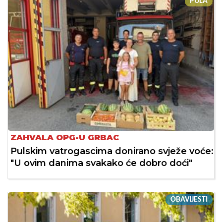
PULA
ZAHVALA OPG-U GRBAC
Pulskim vatrogascima donirano svježe voće:
"U ovim danima svakako će dobro doći"
OBAVIJESTI