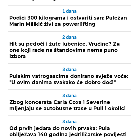
1
dana
Podići 300 kilograma i ostvariti san: Puležan
Marin Milikić živi za powerlifting
2
dana
Hit su pedoči i žute lubenice. Vrućine? Za
one koji rade na štandovima nema puno
izbora
3
dana
Pulskim vatrogascima donirano svježe voće:
"U ovim danima svakako će dobro doći"
3
dana
Zbog koncerata Carla Coxa i Severine
mijenjaju se autobusne trase u Puli i okolici
3
dana
Od prvih jedara do novih prvaka: Pula
obilježava 140 godina jedriličarske povijesti