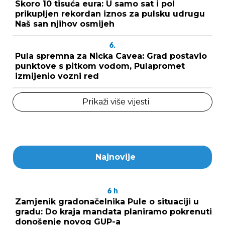
Skoro 10 tisuća eura: U samo sat i pol
prikupljen rekordan iznos za pulsku udrugu
Naš san njihov osmijeh
6.
Pula spremna za Nicka Cavea: Grad postavio
punktove s pitkom vodom, Pulapromet
izmijenio vozni red
Prikaži više vijesti
Najnovije
6
h
Zamjenik gradonačelnika Pule o situaciji u
gradu: Do kraja mandata planiramo pokrenuti
donošenje novog GUP-a