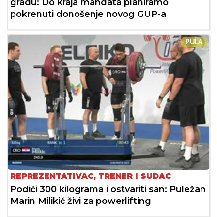
gradu: Do kraja mandata planiramo
pokrenuti donošenje novog GUP-a
PULA
REPREZENTATIVAC, TRENER I SUDAC
Podići 300 kilograma i ostvariti san: Puležan
Marin Milikić živi za powerlifting