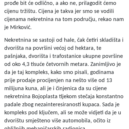
prođe bit će odlično, a ako ne, prilagodit ćemo
cijenu tržištu. Cijena je takva jer smo se vodili
cijenama nekretnina na tom području, rekao nam
je Mirković.
Nekretnina se sastoji od hale, čak četiri skladišta i
dvorišta na površini većoj od hektara, te
pašnjaka, dvorišta i trafostanice ukupne površine
od oko 4,3 tisuće četvornih metara. Zanimljivo je
da je taj kompleks, kako smo pisali, godinama
prije prodaje procijenjen na nešto više od 13
milijuna kuna, ali je i činjenica da su cijene
nekretnina Bojoplasta tijekom stečaja konstantno
padale zbog nezainteresiranosti kupaca. Sada je
kompleks pod ključem, ali se može vidjeti da je u
dvorištu smješteno više automobila, očito iz
obližnjih mehaničarskih radionica.