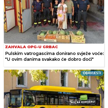
ZAHVALA OPG-U GRBAC
Pulskim vatrogascima donirano svježe voće:
"U ovim danima svakako će dobro doći"
OBAVIJESTI