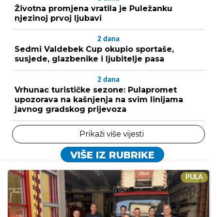
Životna promjena vratila je Puležanku
njezinoj prvoj ljubavi
2
dana
Sedmi Valdebek Cup okupio sportaše,
susjede, glazbenike i ljubitelje pasa
2
dana
Vrhunac turističke sezone: Pulapromet
upozorava na kašnjenja na svim linijama
javnog gradskog prijevoza
Prikaži više vijesti
VIŠE IZ RUBRIKE
PULA