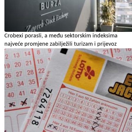
Crobexi porasli, a među sektorskim indeksima
najveće promjene zabilježili turizam i prijevoz