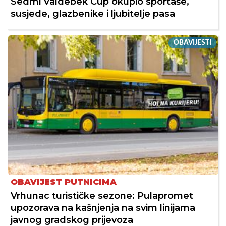
Sedmi Valdebek Cup okupio sportaše,
susjede, glazbenike i ljubitelje pasa
OBAVIJESTI
OBAVIJEST PUTNICIMA
Vrhunac turističke sezone: Pulapromet
upozorava na kašnjenja na svim linijama
javnog gradskog prijevoza