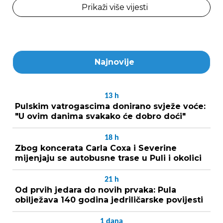
Prikaži više vijesti
Najnovije
13
h
Pulskim vatrogascima donirano svježe voće:
"U ovim danima svakako će dobro doći"
18
h
Zbog koncerata Carla Coxa i Severine
mijenjaju se autobusne trase u Puli i okolici
21
h
Od prvih jedara do novih prvaka: Pula
obilježava 140 godina jedriličarske povijesti
1
dana