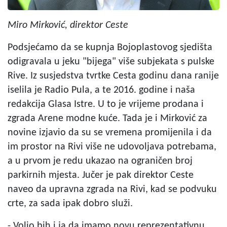
Miro Mirković, direktor Ceste
Podsjećamo da se kupnja Bojoplastovog sjedišta
odigravala u jeku "bijega" više subjekata s pulske
Rive. Iz susjedstva tvrtke Cesta godinu dana ranije
iselila je Radio Pula, a te 2016. godine i naša
redakcija Glasa Istre. U to je vrijeme prodana i
zgrada Arene modne kuće. Tada je i Mirković za
novine izjavio da su se vremena promijenila i da
im prostor na Rivi više ne udovoljava potrebama,
a u prvom je redu ukazao na ograničen broj
parkirnih mjesta. Jučer je pak direktor Ceste
naveo da upravna zgrada na Rivi, kad se podvuku
crte, za sada ipak dobro služi.
- Volio bih i ja da imamo novu reprezentativnu