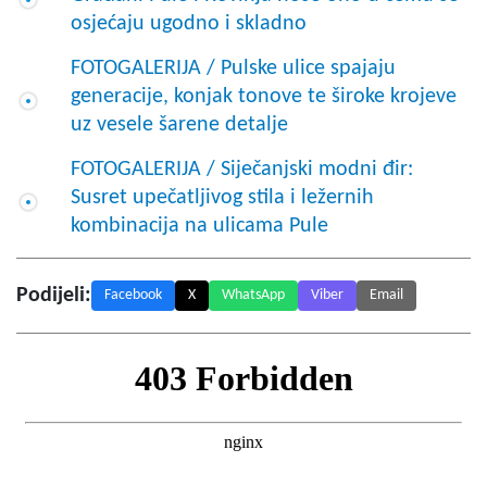
osjećaju ugodno i skladno
FOTOGALERIJA / Pulske ulice spajaju
generacije, konjak tonove te široke krojeve
uz vesele šarene detalje
FOTOGALERIJA / Siječanjski modni đir:
Susret upečatljivog stila i ležernih
kombinacija na ulicama Pule
Podijeli:
Facebook
X
WhatsApp
Viber
Email