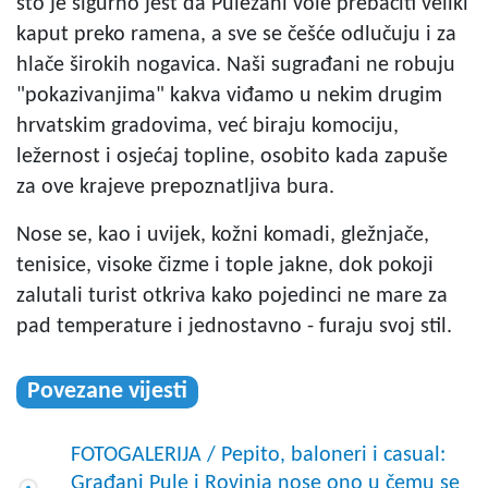
što je sigurno jest da Puležani vole prebaciti veliki
kaput preko ramena, a sve se češće odlučuju i za
hlače širokih nogavica. Naši sugrađani ne robuju
"pokazivanjima" kakva viđamo u nekim drugim
hrvatskim gradovima, već biraju komociju,
ležernost i osjećaj topline, osobito kada zapuše
za ove krajeve prepoznatljiva bura.
Nose se, kao i uvijek, kožni komadi, gležnjače,
tenisice, visoke čizme i tople jakne, dok pokoji
zalutali turist otkriva kako pojedinci ne mare za
pad temperature i jednostavno - furaju svoj stil.
Povezane vijesti
FOTOGALERIJA / Pepito, baloneri i casual:
Građani Pule i Rovinja nose ono u čemu se