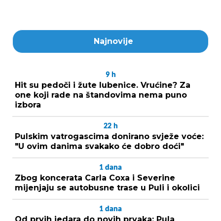
Najnovije
9
h
Hit su pedoči i žute lubenice. Vrućine? Za
one koji rade na štandovima nema puno
izbora
22
h
Pulskim vatrogascima donirano svježe voće:
"U ovim danima svakako će dobro doći"
1
dana
Zbog koncerata Carla Coxa i Severine
mijenjaju se autobusne trase u Puli i okolici
1
dana
Od prvih jedara do novih prvaka: Pula