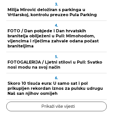
3.
Milija Mirović deložiran s parkinga u
Vrtlarskoj, kontrolu preuzeo Pula Parking
4.
FOTO / Dan pobjede i Dan hrvatskih
branitelja obilježeni u Puli: Mimohodom,
vijencima i riječima zahvale odana počast
braniteljima
5.
FOTOGALERIJA / Ljetni stilovi u Puli: Svatko
nosi modu na svoj način
6.
Skoro 10 tisuća eura: U samo sat i pol
prikupljen rekordan iznos za pulsku udrugu
Naš san njihov osmijeh
Prikaži više vijesti