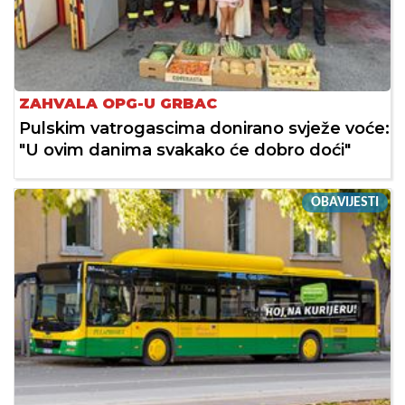
ZAHVALA OPG-U GRBAC
Pulskim vatrogascima donirano svježe voće:
"U ovim danima svakako će dobro doći"
OBAVIJESTI