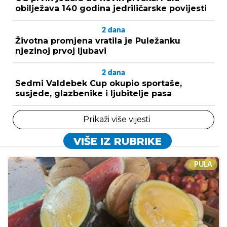
obilježava 140 godina jedriličarske povijesti
2
dana
Životna promjena vratila je Puležanku
njezinoj prvoj ljubavi
2
dana
Sedmi Valdebek Cup okupio sportaše,
susjede, glazbenike i ljubitelje pasa
Prikaži više vijesti
VIŠE IZ RUBRIKE
PULA