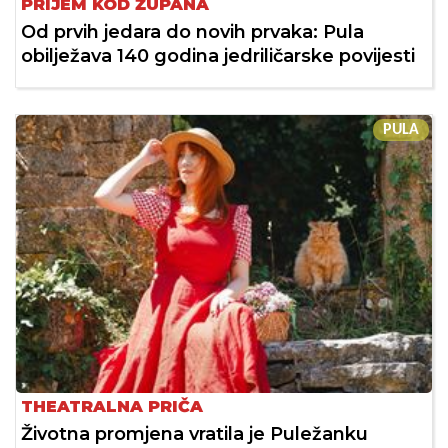
PRIJEM KOD ŽUPANA
Od prvih jedara do novih prvaka: Pula
obilježava 140 godina jedriličarske povijesti
PULA
THEATRALNA PRIČA
Životna promjena vratila je Puležanku