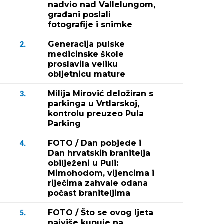
nadvio nad Vallelungom,
građani poslali
fotografije i snimke
Generacija pulske
2.
medicinske škole
proslavila veliku
obljetnicu mature
Milija Mirović deložiran s
3.
parkinga u Vrtlarskoj,
kontrolu preuzeo Pula
Parking
FOTO / Dan pobjede i
4.
Dan hrvatskih branitelja
obilježeni u Puli:
Mimohodom, vijencima i
riječima zahvale odana
počast braniteljima
FOTO / Što se ovog ljeta
5.
najviše kupuje na