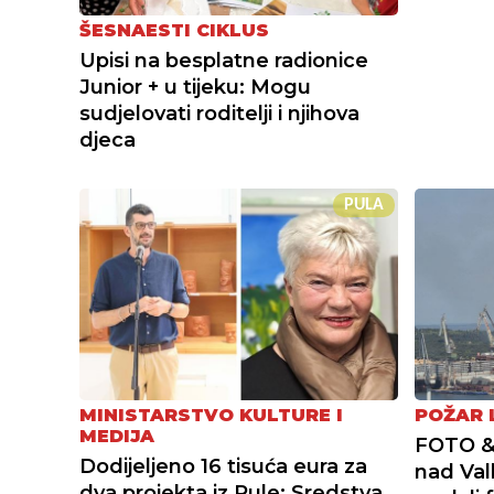
ŠESNAESTI CIKLUS
Upisi na besplatne radionice
Junior + u tijeku: Mogu
sudjelovati roditelji i njihova
djeca
PULA
MINISTARSTVO KULTURE I
POŽAR 
MEDIJA
FOTO & 
Dodijeljeno 16 tisuća eura za
nad Val
dva projekta iz Pule: Sredstva