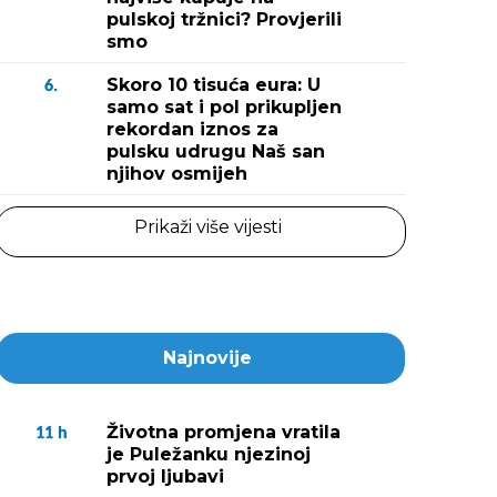
pulskoj tržnici? Provjerili
smo
Skoro 10 tisuća eura: U
6.
samo sat i pol prikupljen
rekordan iznos za
pulsku udrugu Naš san
njihov osmijeh
Prikaži više vijesti
Najnovije
Životna promjena vratila
11
h
je Puležanku njezinoj
prvoj ljubavi