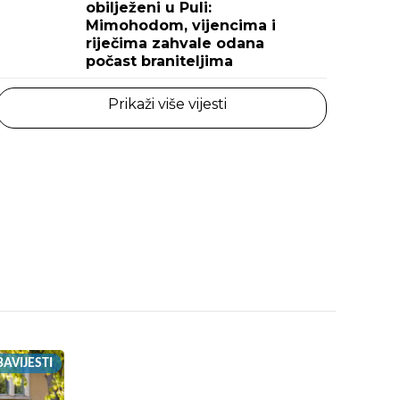
obilježeni u Puli:
Mimohodom, vijencima i
riječima zahvale odana
počast braniteljima
Prikaži više vijesti
AVIJESTI