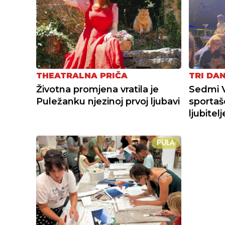
THEATRALNA PRIČA
TRI DA
Životna promjena vratila je
Sedmi 
Puležanku njezinoj prvoj ljubavi
sportaš
ljubitel
PULA