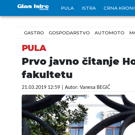
PULA
ISTRA
CRNA KRON
GASTRO
GOSPODARSTVO
AUTOMOTO
M
PULA
Prvo javno čitanje H
fakultetu
21.03.2019 12:59
| Autor: Vanesa BEGIĆ