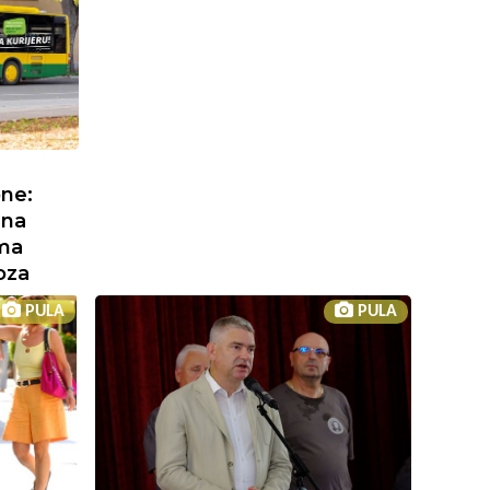
one:
 na
ama
oza
PULA
PULA