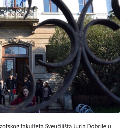
zofskog fakulteta Sveučilišta Jurja Dobrile u