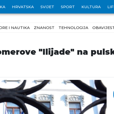
IKA
HRVATSKA
SVIJET
SPORT
KULTURA
LI
ORE I NAUTIKA
ZNANOST
TEHNOLOGIJA
OBAVIJEST
omerove "Ilijade" na pul