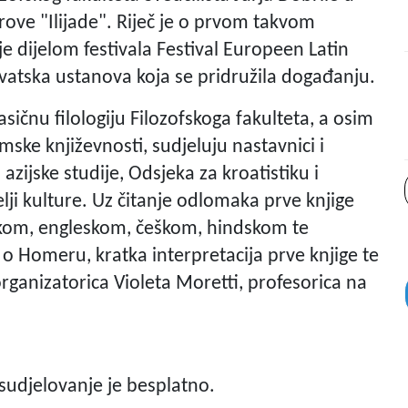
rove "Ilijade". Riječ je o prvom takvom
 dijelom festivala Festival Europeen Latin
 hrvatska ustanova koja se pridružila događanju.
sičnu filologiju Filozofskoga fakulteta, a osim
imske književnosti, sudjeluju nastavnici i
azijske studije, Odsjeka za kroatistiku i
telji kulture. Uz čitanje odlomaka prve knjige
čkom, engleskom, češkom, hindskom te
o Homeru, kratka interpretacija prve knjige te
organizatorica Violeta Moretti, profesorica na
sudjelovanje je besplatno.