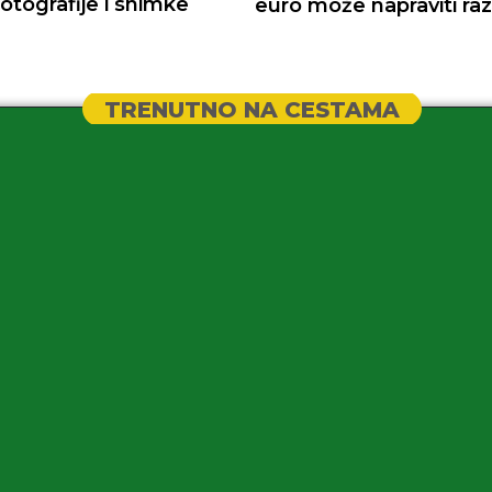
fotografije i snimke
euro može napraviti raz
TRENUTNO NA CESTAMA