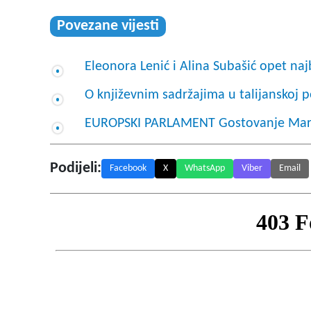
Povezane vijesti
Eleonora Lenić i Alina Subašić opet naj
O književnim sadržajima u talijanskoj p
EUROPSKI PARLAMENT Gostovanje Marija
Podijeli:
Facebook
X
WhatsApp
Viber
Email