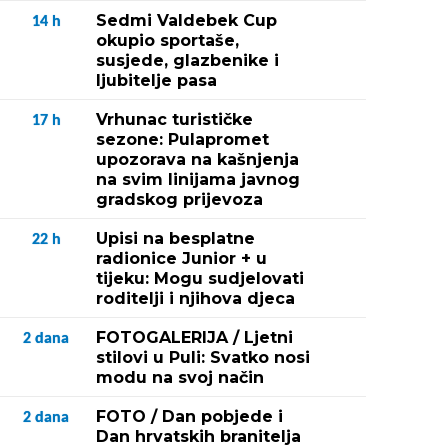
Sedmi Valdebek Cup
14
h
okupio sportaše,
susjede, glazbenike i
ljubitelje pasa
Vrhunac turističke
17
h
sezone: Pulapromet
upozorava na kašnjenja
na svim linijama javnog
gradskog prijevoza
Upisi na besplatne
22
h
radionice Junior + u
tijeku: Mogu sudjelovati
roditelji i njihova djeca
FOTOGALERIJA / Ljetni
2
dana
stilovi u Puli: Svatko nosi
modu na svoj način
FOTO / Dan pobjede i
2
dana
Dan hrvatskih branitelja