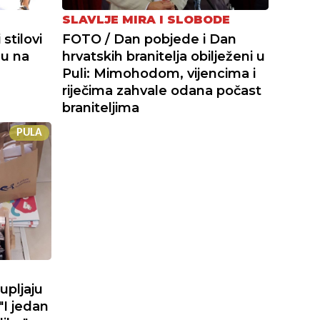
SLAVLJE MIRA I SLOBODE
stilovi
FOTO / Dan pobjede i Dan
du na
hrvatskih branitelja obilježeni u
Puli: Mimohodom, vijencima i
riječima zahvale odana počast
braniteljima
PULA
upljaju
"I jedan