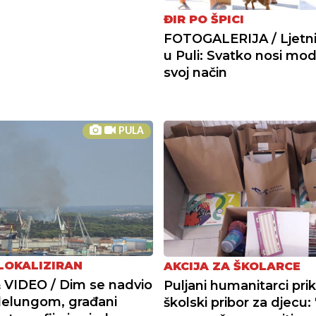
ĐIR PO ŠPICI
FOTOGALERIJA / Ljetni 
u Puli: Svatko nosi mo
svoj način
PULA
LOKALIZIRAN
AKCIJA ZA ŠKOLARCE
VIDEO / Dim se nadvio
Puljani humanitarci prik
lelungom, građani
školski pribor za djecu: 