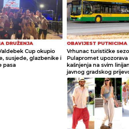
NA DRUŽENJA
OBAVIJEST PUTNICIMA
Valdebek Cup okupio
Vrhunac turističke sez
e, susjede, glazbenike i
Pulapromet upozorava
je pasa
kašnjenja na svim linij
javnog gradskog prijev