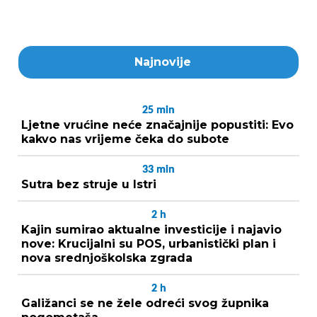
Najnovije
25
min
Ljetne vrućine neće značajnije popustiti: Evo
kakvo nas vrijeme čeka do subote
33
min
Sutra bez struje u Istri
2
h
Kajin sumirao aktualne investicije i najavio
nove: Krucijalni su POS, urbanistički plan i
nova srednjoškolska zgrada
2
h
Galižanci se ne žele odreći svog župnika