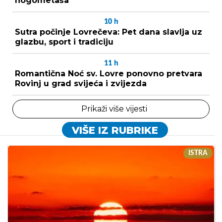
nogometaša
10
h
Sutra počinje Lovrečeva: Pet dana slavlja uz
glazbu, sport i tradiciju
11
h
Romantična Noć sv. Lovre ponovno pretvara
Rovinj u grad svijeća i zvijezda
Prikaži više vijesti
VIŠE IZ RUBRIKE
ISTRA