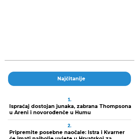
Najčitanije
1.
Ispraćaj dostojan junaka, zabrana Thompsona
u Areni i novorođenče u Humu
2.
Pripremite posebne naočale: Istra i Kvarner
će imati najbolje uvjete u Hrvatskoj za