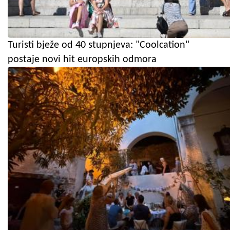
Turisti bježe od 40 stupnjeva: "Coolcation"
postaje novi hit europskih odmora