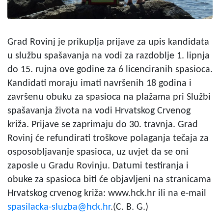
Grad Rovinj je prikuplja prijave za upis kandidata
u službu spašavanja na vodi za razdoblje 1. lipnja
do 15. rujna ove godine za 6 licenciranih spasioca.
Kandidati moraju imati navršenih 18 godina i
završenu obuku za spasioca na plažama pri Službi
spašavanja života na vodi Hrvatskog Crvenog
križa. Prijave se zaprimaju do 30. travnja. Grad
Rovinj će refundirati troškove polaganja tečaja za
osposobljavanje spasioca, uz uvjet da se oni
zaposle u Gradu Rovinju. Datumi testiranja i
obuke za spasioca biti će objavljeni na stranicama
Hrvatskog crvenog križa: www.hck.hr ili na e-mail
spasilacka-sluzba@hck.hr
.(C. B. G.)