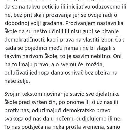
da se na takvu peticiju ili inicijativu odazovemo ili
ne, bez pritiska i prozivanja jer se ovdje radi o
slobodnoj volji građana. Prozivanjem nastavnika
Škole da su nešto učinili ili nisu gubi se pitanje
demokratičnosti, kao i prava na vlastiti izbor. Čak
kada se pojedinci među nama i ne bi slagali s
takvim nazivom Škole, to je sasvim nebitno. Oni
na to imaju pravo, a o svemu će, možda,
odlučivati jednoga dana osnivač bez obzira na
naše želje.
Svojim tekstom novinar je stavio sve djelatnike
Škole pred svršen čin, po onome ili si uz nas ili
protiv nas, oduzimajući demokratsko pravo
svakoga od nas da u nečemu sudjelujemo ili ne.
To nas podsjeća na neka prošla vremena, samo