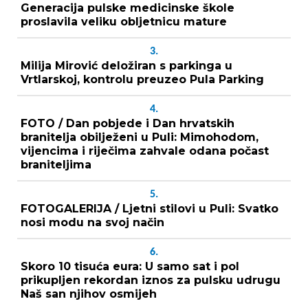
Generacija pulske medicinske škole
proslavila veliku obljetnicu mature
3.
Milija Mirović deložiran s parkinga u
Vrtlarskoj, kontrolu preuzeo Pula Parking
4.
FOTO / Dan pobjede i Dan hrvatskih
branitelja obilježeni u Puli: Mimohodom,
vijencima i riječima zahvale odana počast
braniteljima
5.
FOTOGALERIJA / Ljetni stilovi u Puli: Svatko
nosi modu na svoj način
6.
Skoro 10 tisuća eura: U samo sat i pol
prikupljen rekordan iznos za pulsku udrugu
Naš san njihov osmijeh