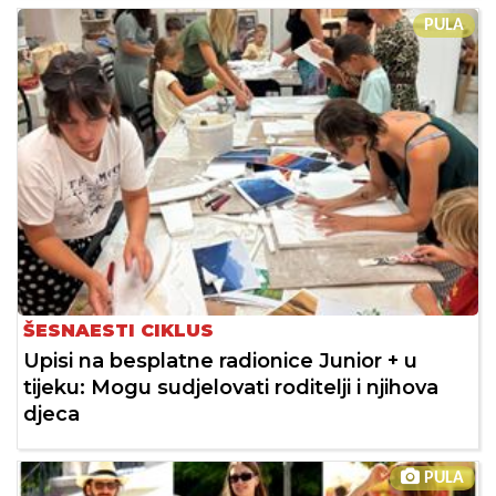
PULA
ŠESNAESTI CIKLUS
Upisi na besplatne radionice Junior + u
tijeku: Mogu sudjelovati roditelji i njihova
djeca
PULA