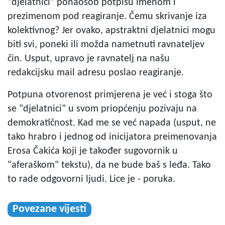
"djelatnici" ponaosob potpišu imenom i
prezimenom pod reagiranje. Čemu skrivanje iza
kolektivnog? Jer ovako, apstraktni djelatnici mogu
biti svi, poneki ili možda nametnuti ravnateljev
čin. Usput, upravo je ravnatelj na našu
redakcijsku mail adresu poslao reagiranje.
Potpuna otvorenost primjerena je već i stoga što
se "djelatnici" u svom priopćenju pozivaju na
demokratičnost. Kad me se već napada (usput, ne
tako hrabro i jednog od inicijatora preimenovanja
Erosa Čakića koji je također sugovornik u
"aferaškom" tekstu), da ne bude baš s leđa. Tako
to rade odgovorni ljudi. Lice je - poruka.
Povezane vijesti