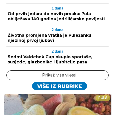
1
dana
Od prvih jedara do novih prvaka: Pula
obilježava 140 godina jedriličarske povijesti
2
dana
Životna promjena vratila je Puležanku
njezinoj prvoj ljubavi
2
dana
Sedmi Valdebek Cup okupio sportaše,
susjede, glazbenike i ljubitelje pasa
Prikaži više vijesti
VIŠE IZ RUBRIKE
PULA