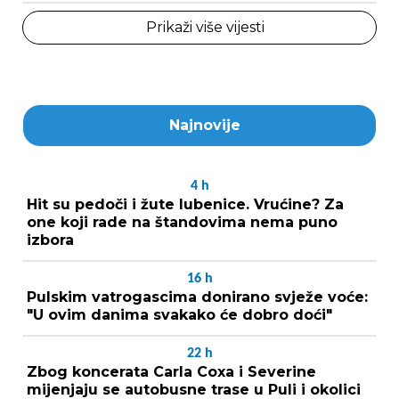
Prikaži više vijesti
Najnovije
4
h
Hit su pedoči i žute lubenice. Vrućine? Za
one koji rade na štandovima nema puno
izbora
16
h
Pulskim vatrogascima donirano svježe voće:
"U ovim danima svakako će dobro doći"
22
h
Zbog koncerata Carla Coxa i Severine
mijenjaju se autobusne trase u Puli i okolici