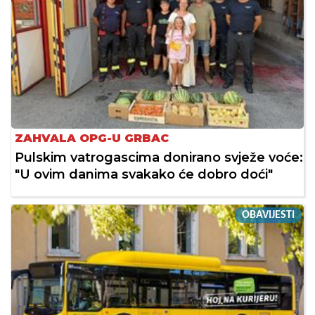
ZAHVALA OPG-U GRBAC
Pulskim vatrogascima donirano svježe voće:
"U ovim danima svakako će dobro doći"
OBAVIJESTI