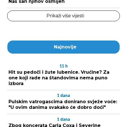
Naš san njihov osmijeh
Prikaži više vijesti
Najnovije
11
h
Hit su pedoči i žute lubenice. Vrućine? Za
one koji rade na štandovima nema puno
izbora
1
dana
Pulskim vatrogascima donirano svježe voće:
"U ovim danima svakako će dobro doći"
1
dana
Zbog koncerata Carla Coxa i Severine