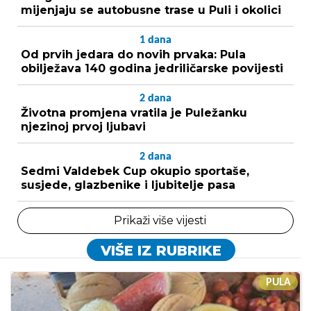
mijenjaju se autobusne trase u Puli i okolici
1
dana
Od prvih jedara do novih prvaka: Pula
obilježava 140 godina jedriličarske povijesti
2
dana
Životna promjena vratila je Puležanku
njezinoj prvoj ljubavi
2
dana
Sedmi Valdebek Cup okupio sportaše,
susjede, glazbenike i ljubitelje pasa
Prikaži više vijesti
VIŠE IZ RUBRIKE
PULA