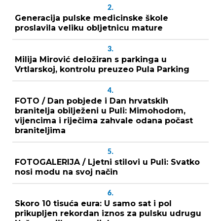
2.
Generacija pulske medicinske škole
proslavila veliku obljetnicu mature
3.
Milija Mirović deložiran s parkinga u
Vrtlarskoj, kontrolu preuzeo Pula Parking
4.
FOTO / Dan pobjede i Dan hrvatskih
branitelja obilježeni u Puli: Mimohodom,
vijencima i riječima zahvale odana počast
braniteljima
5.
FOTOGALERIJA / Ljetni stilovi u Puli: Svatko
nosi modu na svoj način
6.
Skoro 10 tisuća eura: U samo sat i pol
prikupljen rekordan iznos za pulsku udrugu