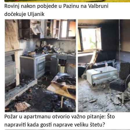
Rovinj nakon pobjede u Pazinu na Valbruni
dočekuje Uljanik
Požar u apartmanu otvorio važno pitanje: Što
napraviti kada gosti naprave veliku štetu?