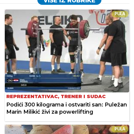
VIŠE IZ RUBRIKE
PULA
REPREZENTATIVAC, TRENER I SUDAC
Podići 300 kilograma i ostvariti san: Puležan
Marin Milikić živi za powerlifting
PULA