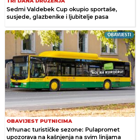
TRI DANA DRUŽENJA
Sedmi Valdebek Cup okupio sportaše,
susjede, glazbenike i ljubitelje pasa
OBAVIJESTI
OBAVIJEST PUTNICIMA
Vrhunac turističke sezone: Pulapromet
upozorava na kašnjenja na svim linijama