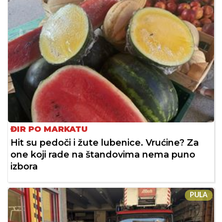
ĐIR PO MARKATU
Hit su pedoči i žute lubenice. Vrućine? Za
one koji rade na štandovima nema puno
izbora
PULA