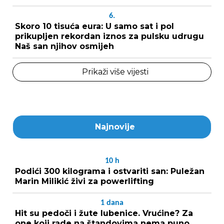
6.
Skoro 10 tisuća eura: U samo sat i pol
prikupljen rekordan iznos za pulsku udrugu
Naš san njihov osmijeh
Prikaži više vijesti
Najnovije
10
h
Podići 300 kilograma i ostvariti san: Puležan
Marin Milikić živi za powerlifting
1
dana
Hit su pedoči i žute lubenice. Vrućine? Za
one koji rade na štandovima nema puno