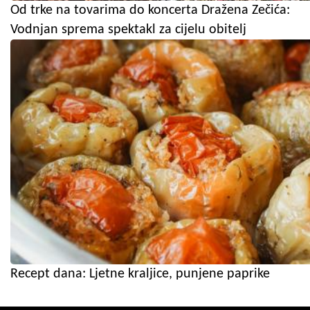
Od trke na tovarima do koncerta Dražena Zečića:
Vodnjan sprema spektakl za cijelu obitelj
Recept dana: Ljetne kraljice, punjene paprike