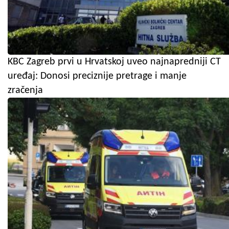
KBC Zagreb prvi u Hrvatskoj uveo najnapredniji CT
uređaj: Donosi preciznije pretrage i manje
zračenja