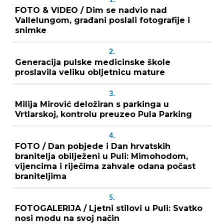
FOTO & VIDEO / Dim se nadvio nad
Vallelungom, građani poslali fotografije i
snimke
2.
Generacija pulske medicinske škole
proslavila veliku obljetnicu mature
3.
Milija Mirović deložiran s parkinga u
Vrtlarskoj, kontrolu preuzeo Pula Parking
4.
FOTO / Dan pobjede i Dan hrvatskih
branitelja obilježeni u Puli: Mimohodom,
vijencima i riječima zahvale odana počast
braniteljima
5.
FOTOGALERIJA / Ljetni stilovi u Puli: Svatko
nosi modu na svoj način