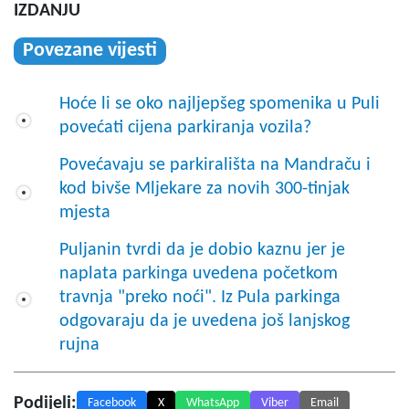
IZDANJU
Povezane vijesti
Hoće li se oko najljepšeg spomenika u Puli
povećati cijena parkiranja vozila?
Povećavaju se parkirališta na Mandraču i
kod bivše Mljekare za novih 300-tinjak
mjesta
Puljanin tvrdi da je dobio kaznu jer je
naplata parkinga uvedena početkom
travnja "preko noći". Iz Pula parkinga
odgovaraju da je uvedena još lanjskog
rujna
Podijeli:
Facebook
X
WhatsApp
Viber
Email