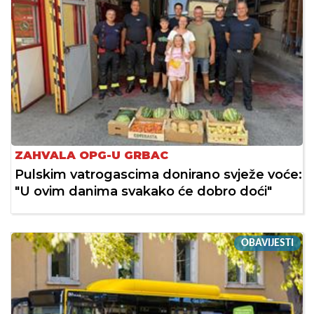
ZAHVALA OPG-U GRBAC
Pulskim vatrogascima donirano svježe voće:
"U ovim danima svakako će dobro doći"
OBAVIJESTI