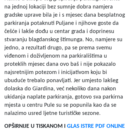
na jednoj lokaciji bez sumnje dobra namjera
gradske uprave bila je i s mjesec dana besplatnog
parkiranja potaknuti Puljane i njihove goste da
češće i lakše dođu u centar grada i doprinesu
stvaranju blagdanskog štimunga. No, namjere su
jedno, a rezultati drugo, pa se prema svemu
viđenom i doživljenom na parkiralištima u
proteklih mjesec dana ovo baš i nije pokazalo
najsretnijim potezom i inicijativom koju bi
ubuduće trebalo ponavljati. Jer umjesto lakšeg
dolaska do Giardina, već nekoliko dana nakon
ukidanja naplate parkiranja, gotovo sva parkirna
mjesta u centru Pule su se popunila kao da se
nalazimo usred ljetne turističke sezone.
OPŠIRNIJE U TISKANOM I
GLAS ISTRE PDF ONLINE