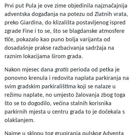
Prvi put Pula je ove zime objedinila najznačajnija
adventska događanja na potezu od Zlatnih vrata,
preko Giardina, do klizališta postavljenog ispred
zgrade Fine i to se, što se blagdanske atmosfere
tiče, pokazalo kao puno bolja varijanta od
dosadašnje prakse razbacivanja sadržaja na
raznim lokacijama širom grada.
Nakon mjesec dana
gratis
perioda od petka je
ponovno krenula i redovita naplata parkiranja na
svim gradskim parkiralištima koji se nalaze u
režimu naplate, no umjesto žalovanja zbog toga
što se to dogodilo, većina stalnih korisnika
parkirnih mjesta u centru grada to je dočekala s
olakšanjem.
Naime u sklopu tog grupiranja pulskog Adventa