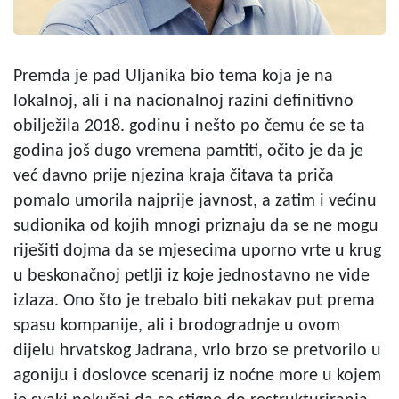
Premda je pad Uljanika bio tema koja je na
lokalnoj, ali i na nacionalnoj razini definitivno
obilježila 2018. godinu i nešto po čemu će se ta
godina još dugo vremena pamtiti, očito je da je
već davno prije njezina kraja čitava ta priča
pomalo umorila najprije javnost, a zatim i većinu
sudionika od kojih mnogi priznaju da se ne mogu
riješiti dojma da se mjesecima uporno vrte u krug
u beskonačnoj petlji iz koje jednostavno ne vide
izlaza. Ono što je trebalo biti nekakav put prema
spasu kompanije, ali i brodogradnje u ovom
dijelu hrvatskog Jadrana, vrlo brzo se pretvorilo u
agoniju i doslovce scenarij iz noćne more u kojem