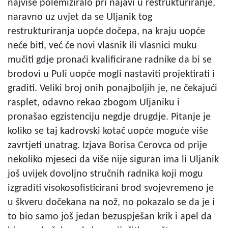
najviše polemiziralo pri najavi u restrukturiranje,
naravno uz uvjet da se Uljanik tog
restrukturiranja uopće dočepa, na kraju uopće
neće biti, već će novi vlasnik ili vlasnici muku
mučiti gdje pronaći kvalificirane radnike da bi se
brodovi u Puli uopće mogli nastaviti projektirati i
graditi. Veliki broj onih ponajboljih je, ne čekajući
rasplet, odavno rekao zbogom Uljaniku i
pronašao egzistenciju negdje drugdje. Pitanje je
koliko se taj kadrovski kotač uopće moguće više
zavrtjeti unatrag. Izjava Borisa Cerovca od prije
nekoliko mjeseci da više nije siguran ima li Uljanik
još uvijek dovoljno stručnih radnika koji mogu
izgraditi visokosofisticirani brod svojevremeno je
u škveru dočekana na nož, no pokazalo se da je i
to bio samo još jedan bezuspješan krik i apel da