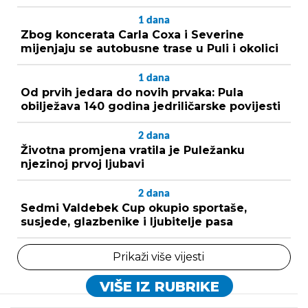
1
dana
Zbog koncerata Carla Coxa i Severine
mijenjaju se autobusne trase u Puli i okolici
1
dana
Od prvih jedara do novih prvaka: Pula
obilježava 140 godina jedriličarske povijesti
2
dana
Životna promjena vratila je Puležanku
njezinoj prvoj ljubavi
2
dana
Sedmi Valdebek Cup okupio sportaše,
susjede, glazbenike i ljubitelje pasa
Prikaži više vijesti
VIŠE IZ RUBRIKE