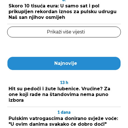
Skoro 10 tisuća eura: U samo sat i pol
prikupljen rekordan iznos za pulsku udrugu
Naš san njihov osmijeh
Prikaži više vijesti
Najnovije
13
h
Hit su pedoči i žute lubenice. Vrućine? Za
one koji rade na štandovima nema puno
izbora
1
dana
Pulskim vatrogascima donirano svježe voće:
"U ovim danima svakako će dobro doći"