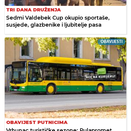
TRI DANA DRUŽENJA
Sedmi Valdebek Cup okupio sportaše,
susjede, glazbenike i ljubitelje pasa
OBAVIJESTI
OBAVIJEST PUTNICIMA
Vrhunac turističke sezone: Pulapromet