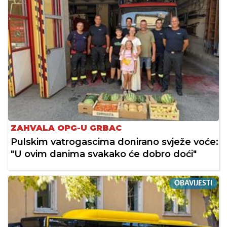
ZAHVALA OPG-U GRBAC
Pulskim vatrogascima donirano svježe voće:
"U ovim danima svakako će dobro doći"
OBAVIJESTI