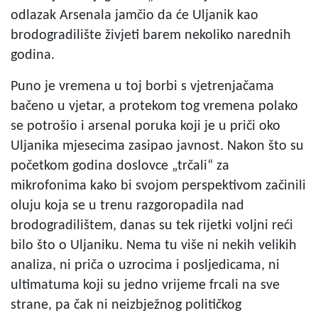
odlazak Arsenala jamčio da će Uljanik kao
brodogradilište živjeti barem nekoliko narednih
godina.
Puno je vremena u toj borbi s vjetrenjačama
bačeno u vjetar, a protekom tog vremena polako
se potrošio i arsenal poruka koji je u priči oko
Uljanika mjesecima zasipao javnost. Nakon što su
početkom godina doslovce „trčali“ za
mikrofonima kako bi svojom perspektivom začinili
oluju koja se u trenu razgoropadila nad
brodogradilištem, danas su tek rijetki voljni reći
bilo što o Uljaniku. Nema tu više ni nekih velikih
analiza, ni priča o uzrocima i posljedicama, ni
ultimatuma koji su jedno vrijeme frcali na sve
strane, pa čak ni neizbježnog političkog