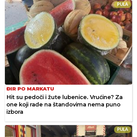
PULA
ĐIR PO MARKATU
Hit su pedoči i žute lubenice. Vrućine? Za
one koji rade na štandovima nema puno
izbora
PULA