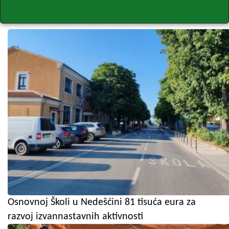
Osnovnoj Školi u Nedešćini 81 tisuća eura za
razvoj izvannastavnih aktivnosti