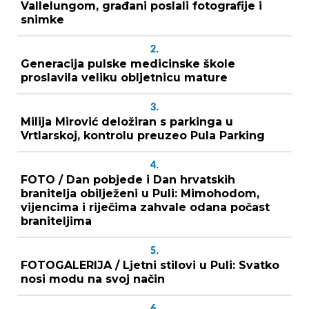
Vallelungom, građani poslali fotografije i
snimke
2.
Generacija pulske medicinske škole
proslavila veliku obljetnicu mature
3.
Milija Mirović deložiran s parkinga u
Vrtlarskoj, kontrolu preuzeo Pula Parking
4.
FOTO / Dan pobjede i Dan hrvatskih
branitelja obilježeni u Puli: Mimohodom,
vijencima i riječima zahvale odana počast
braniteljima
5.
FOTOGALERIJA / Ljetni stilovi u Puli: Svatko
nosi modu na svoj način
6.