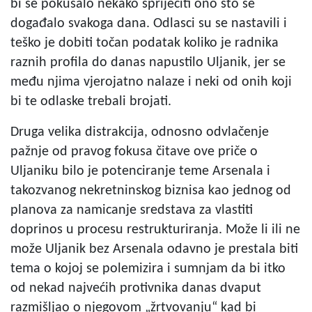
bi se pokušalo nekako spriječiti ono što se
događalo svakoga dana. Odlasci su se nastavili i
teško je dobiti točan podatak koliko je radnika
raznih profila do danas napustilo Uljanik, jer se
među njima vjerojatno nalaze i neki od onih koji
bi te odlaske trebali brojati.
Druga velika distrakcija, odnosno odvlačenje
pažnje od pravog fokusa čitave ove priče o
Uljaniku bilo je potenciranje teme Arsenala i
takozvanog nekretninskog biznisa kao jednog od
planova za namicanje sredstava za vlastiti
doprinos u procesu restrukturiranja. Može li ili ne
može Uljanik bez Arsenala odavno je prestala biti
tema o kojoj se polemizira i sumnjam da bi itko
od nekad najvećih protivnika danas dvaput
razmišljao o njegovom „žrtvovanju“ kad bi