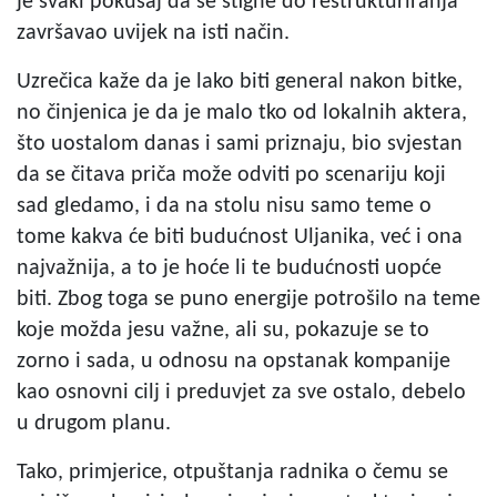
je svaki pokušaj da se stigne do restrukturiranja
završavao uvijek na isti način.
Uzrečica kaže da je lako biti general nakon bitke,
no činjenica je da je malo tko od lokalnih aktera,
što uostalom danas i sami priznaju, bio svjestan
da se čitava priča može odviti po scenariju koji
sad gledamo, i da na stolu nisu samo teme o
tome kakva će biti budućnost Uljanika, već i ona
najvažnija, a to je hoće li te budućnosti uopće
biti. Zbog toga se puno energije potrošilo na teme
koje možda jesu važne, ali su, pokazuje se to
zorno i sada, u odnosu na opstanak kompanije
kao osnovni cilj i preduvjet za sve ostalo, debelo
u drugom planu.
Tako, primjerice, otpuštanja radnika o čemu se