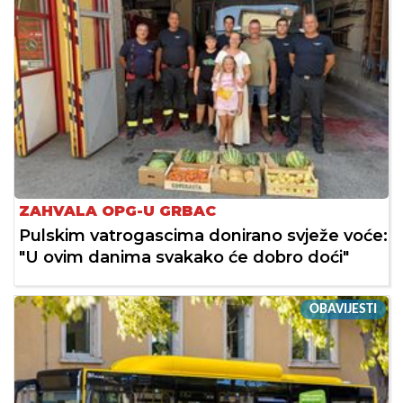
ZAHVALA OPG-U GRBAC
Pulskim vatrogascima donirano svježe voće:
"U ovim danima svakako će dobro doći"
OBAVIJESTI