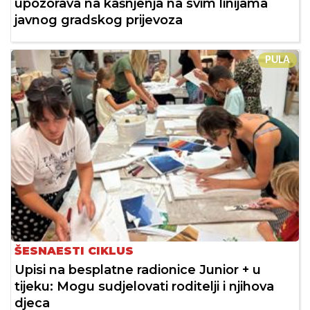
upozorava na kašnjenja na svim linijama
javnog gradskog prijevoza
PULA
ŠESNAESTI CIKLUS
Upisi na besplatne radionice Junior + u
tijeku: Mogu sudjelovati roditelji i njihova
djeca