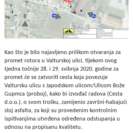
Kao što je bilo najavljeno prilikom otvaranja za
promet rotora u Valturskoj ulici, tijekom ovog
tjedna točnije 28. i 29. svibnja 2020. godine za
promet će se zatvoriti cesta koja povezuje
Valtursku ulicu s Japodskom ulicom/Ulicom Bože
Gupmca (proboj), kako bi izvođač radova (Cesta
d.o.o.), o svom trošku, zamijenio završni-habajući
sloj asfalta, za koji su provedenim kontrolnim
ispitivanjima utvrđena određena odstupanja u
odnosu na propisanu kvalitetu.