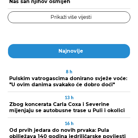
Naš san njihov osmijeh
Prikaži više vijesti
Najnovije
8
h
Pulskim vatrogascima donirano svježe voće:
"U ovim danima svakako će dobro doći"
13
h
Zbog koncerata Carla Coxa i Severine
mijenjaju se autobusne trase u Puli i okolici
16
h
Od prvih jedara do novih prvaka: Pula
obilježava 140 godina jedriličarske povijesti