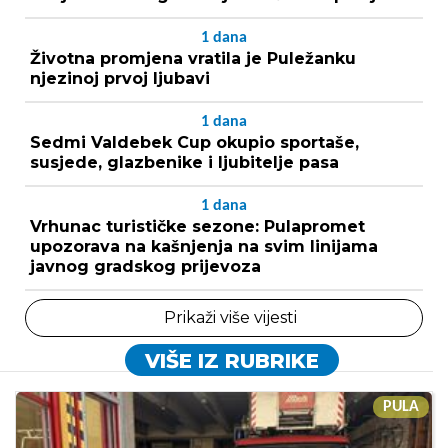
1
dana
Životna promjena vratila je Puležanku
njezinoj prvoj ljubavi
1
dana
Sedmi Valdebek Cup okupio sportaše,
susjede, glazbenike i ljubitelje pasa
1
dana
Vrhunac turističke sezone: Pulapromet
upozorava na kašnjenja na svim linijama
javnog gradskog prijevoza
Prikaži više vijesti
VIŠE IZ RUBRIKE
PULA