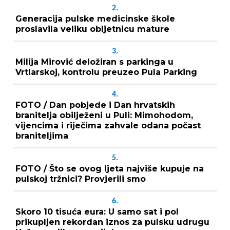
2.
Generacija pulske medicinske škole
proslavila veliku obljetnicu mature
3.
Milija Mirović deložiran s parkinga u
Vrtlarskoj, kontrolu preuzeo Pula Parking
4.
FOTO / Dan pobjede i Dan hrvatskih
branitelja obilježeni u Puli: Mimohodom,
vijencima i riječima zahvale odana počast
braniteljima
5.
FOTO / Što se ovog ljeta najviše kupuje na
pulskoj tržnici? Provjerili smo
6.
Skoro 10 tisuća eura: U samo sat i pol
prikupljen rekordan iznos za pulsku udrugu