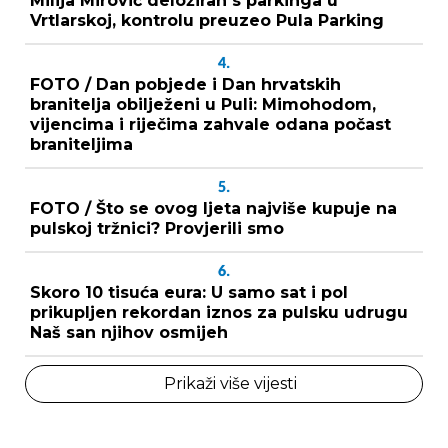
Milija Mirović deložiran s parkinga u
Vrtlarskoj, kontrolu preuzeo Pula Parking
4.
FOTO / Dan pobjede i Dan hrvatskih
branitelja obilježeni u Puli: Mimohodom,
vijencima i riječima zahvale odana počast
braniteljima
5.
FOTO / Što se ovog ljeta najviše kupuje na
pulskoj tržnici? Provjerili smo
6.
Skoro 10 tisuća eura: U samo sat i pol
prikupljen rekordan iznos za pulsku udrugu
Naš san njihov osmijeh
Prikaži više vijesti