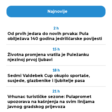
Najnovije
2
h
Od prvih jedara do novih prvaka: Pula
obilježava 140 godina jedriličarske povijesti
15
h
Životna promjena vratila je Puležanku
njezinoj prvoj ljubavi
18
h
Sedmi Valdebek Cup okupio sportaše,
susjede, glazbenike i ljubitelje pasa
21
h
Vrhunac turističke sezone: Pulapromet
upozorava na kašnjenja na svim linijama
javnog gradskog prijevoza