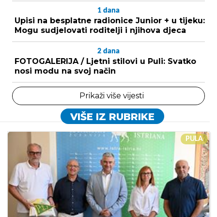
1
dana
Upisi na besplatne radionice Junior + u tijeku:
Mogu sudjelovati roditelji i njihova djeca
2
dana
FOTOGALERIJA / Ljetni stilovi u Puli: Svatko
nosi modu na svoj način
Prikaži više vijesti
VIŠE IZ RUBRIKE
PULA