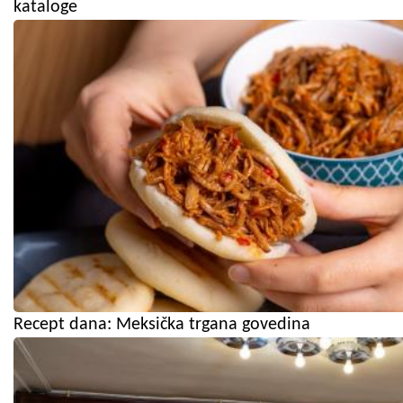
kataloge
Recept dana: Meksička trgana govedina