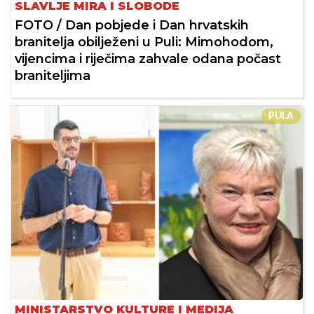
SLAVLJE MIRA I SLOBODE
FOTO / Dan pobjede i Dan hrvatskih
branitelja obilježeni u Puli: Mimohodom,
vijencima i riječima zahvale odana počast
braniteljima
PULA
MINISTARSTVO KULTURE I MEDIJA