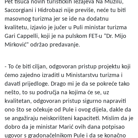
Pet tisuća novih turističkih ležajeva Na Muzilu,
Saccorgiani i Hidrobazi nije previše, neće tu biti
masovnog turizma jer se ide na dodatnu
kvalitetu, izjavio je jučer u Puli ministar turizma
Gari Cappelli, koji je na pulskom FET-u "Dr. Mijo
Mirković" održao predavanje.
- To će biti ciljan, odgovoran pristup projektu koji
ćemo zajedno izraditi u Ministarstvu turizma i
davati prijedloge. Drago mi je da se pokreće tako
nešto, to su područja na kojima će se, uz
kvalitetan, odgovoran pristup sigurno napraviti
ono što se očekuje od Pule i ovog dijela, dakle da
se angažiraju neiskorišteni kapaciteti. Mislim da je
dobro da je ministar Marić ovih dana potpisao
ugovor s gradonačelnikom Pule i da se konačno