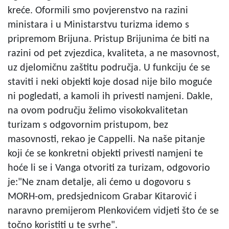
kreće. Oformili smo povjerenstvo na razini
ministara i u Ministarstvu turizma idemo s
pripremom Brijuna. Pristup Brijunima će biti na
razini od pet zvjezdica, kvaliteta, a ne masovnost,
uz djelomičnu zaštitu područja. U funkciju će se
staviti i neki objekti koje dosad nije bilo moguće
ni pogledati, a kamoli ih privesti namjeni. Dakle,
na ovom području želimo visokokvalitetan
turizam s odgovornim pristupom, bez
masovnosti, rekao je Cappelli. Na naše pitanje
koji će se konkretni objekti privesti namjeni te
hoće li se i Vanga otvoriti za turizam, odgovorio
je:"Ne znam detalje, ali ćemo u dogovoru s
MORH-om, predsjednicom Grabar Kitarović i
naravno premijerom Plenkovićem vidjeti što će se
točno koristiti u te svrhe".