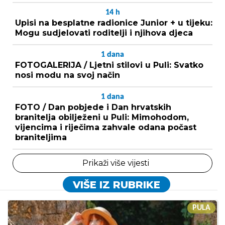
14
h
Upisi na besplatne radionice Junior + u tijeku:
Mogu sudjelovati roditelji i njihova djeca
1
dana
FOTOGALERIJA / Ljetni stilovi u Puli: Svatko
nosi modu na svoj način
1
dana
FOTO / Dan pobjede i Dan hrvatskih
branitelja obilježeni u Puli: Mimohodom,
vijencima i riječima zahvale odana počast
braniteljima
Prikaži više vijesti
VIŠE IZ RUBRIKE
PULA