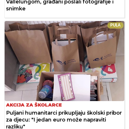
Vallelungom, građani poslali fotografije i
snimke
PULA
AKCIJA ZA ŠKOLARCE
Puljani humanitarci prikupljaju školski pribor
za djecu: "I jedan euro može napraviti
razliku"