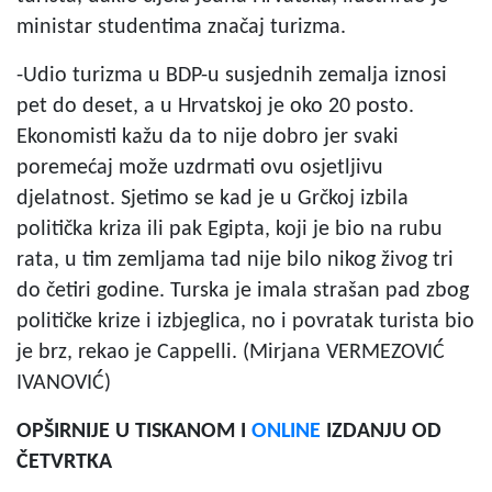
ministar studentima značaj turizma.
-Udio turizma u BDP-u susjednih zemalja iznosi
pet do deset, a u Hrvatskoj je oko 20 posto.
Ekonomisti kažu da to nije dobro jer svaki
poremećaj može uzdrmati ovu osjetljivu
djelatnost. Sjetimo se kad je u Grčkoj izbila
politička kriza ili pak Egipta, koji je bio na rubu
rata, u tim zemljama tad nije bilo nikog živog tri
do četiri godine. Turska je imala strašan pad zbog
političke krize i izbjeglica, no i povratak turista bio
je brz, rekao je Cappelli. (Mirjana VERMEZOVIĆ
IVANOVIĆ)
OPŠIRNIJE U TISKANOM I
ONLINE
IZDANJU OD
ČETVRTKA