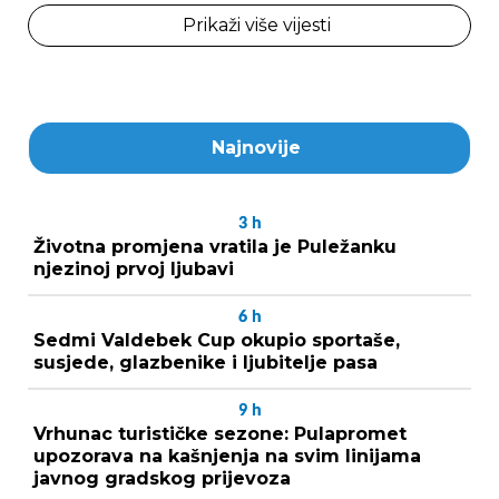
Prikaži više vijesti
Najnovije
3
h
Životna promjena vratila je Puležanku
njezinoj prvoj ljubavi
6
h
Sedmi Valdebek Cup okupio sportaše,
susjede, glazbenike i ljubitelje pasa
9
h
Vrhunac turističke sezone: Pulapromet
upozorava na kašnjenja na svim linijama
javnog gradskog prijevoza