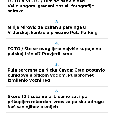
FOTO & VIDEO / Dim se nadvio nad
Vallelungom, građani poslali fotografije i
snimke
3.
Milija Mirović deložiran s parkinga u
Vrtlarskoj, kontrolu preuzeo Pula Parking
4.
FOTO / Što se ovog ljeta najviše kupuje na
pulskoj tržnici? Provjerili smo
5.
Pula spremna za Nicka Cavea: Grad postavio
punktove s pitkom vodom, Pulapromet
izmijenio vozni red
6.
Skoro 10 tisuća eura: U samo sat i pol
prikupljen rekordan iznos za pulsku udrugu
Naš san njihov osmijeh