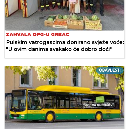
ZAHVALA OPG-U GRBAC
Pulskim vatrogascima donirano svježe voće:
"U ovim danima svakako će dobro doći"
OBAVIJESTI