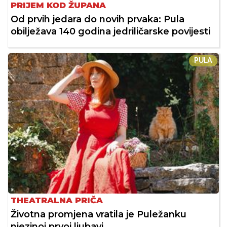
PRIJEM KOD ŽUPANA
Od prvih jedara do novih prvaka: Pula
obilježava 140 godina jedriličarske povijesti
PULA
THEATRALNA PRIČA
Životna promjena vratila je Puležanku
njezinoj prvoj ljubavi