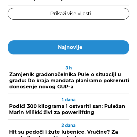
Prikaži više vijesti
Najnovije
3
h
Zamjenik gradonačelnika Pule o situaciji u
gradu: Do kraja mandata planiramo pokrenuti
donošenje novog GUP-a
1
dana
Podići 300 kilograma i ostvariti san: Puležan
Marin Milikić živi za powerlifting
2
dana
Hit su pedoči i žute lubenice. Vrućine? Za