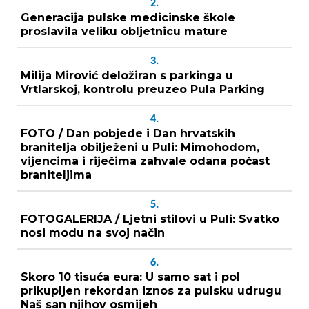
2.
Generacija pulske medicinske škole
proslavila veliku obljetnicu mature
3.
Milija Mirović deložiran s parkinga u
Vrtlarskoj, kontrolu preuzeo Pula Parking
4.
FOTO / Dan pobjede i Dan hrvatskih
branitelja obilježeni u Puli: Mimohodom,
vijencima i riječima zahvale odana počast
braniteljima
5.
FOTOGALERIJA / Ljetni stilovi u Puli: Svatko
nosi modu na svoj način
6.
Skoro 10 tisuća eura: U samo sat i pol
prikupljen rekordan iznos za pulsku udrugu
Naš san njihov osmijeh