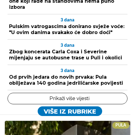
one koji rade na štandovima nema puno
izbora
3
dana
Pulskim vatrogascima donirano svježe voće:
"U ovim danima svakako će dobro doći"
3
dana
Zbog koncerata Carla Coxa i Severine
mijenjaju se autobusne trase u Puli i okolici
3
dana
Od prvih jedara do novih prvaka: Pula
obilježava 140 godina jedriličarske povijesti
Prikaži više vijesti
VIŠE IZ RUBRIKE
PULA