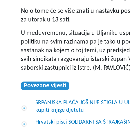
No o tome će se više znati u nastavku pos
za utorak u 13 sati.
U međuvremenu, situacija u Uljaniku usprko
politiku na svim razinama pa je tako u p
sastanak na kojem o toj temi, uz predsje
svih sindikata razgovaraju istarski župan V
saborski zastupnici iz Istre. (M. PAVLOVIĆ
Povezane vijesti
SRPANJSKA PLAĆA JOŠ NIJE STIGLA U ULJ
kupiti knjige djetetu
Hrvatski pisci SOLIDARNI SA ŠTRAJKAŠ