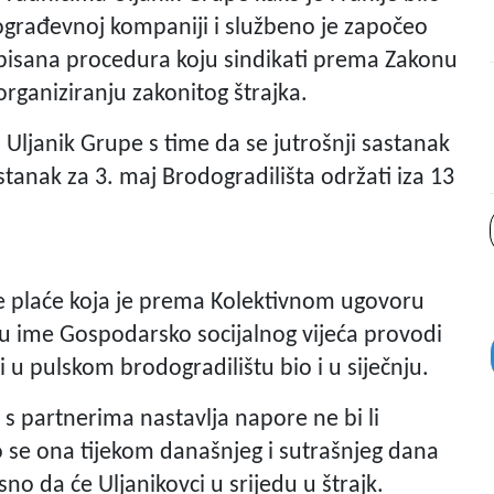
dograđevnoj kompaniji i službeno je započeo
sana procedura koju sindikati prema Zakonu
organiziranju zakonitog štrajka.
Uljanik Grupe s time da se jutrošnji sastanak
anak za 3. maj Brodogradilišta održati iza 13
e plaće koja je prema Kolektivnom ugovoru
a u ime Gospodarsko socijalnog vijeća provodi
ozi u pulskom brodogradilištu bio i u siječnju.
 partnerima nastavlja napore ne bi li
 se ona tijekom današnjeg i sutrašnjeg dana
no da će Uljanikovci u srijedu u štrajk.