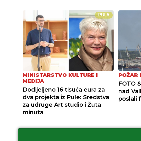
PULA
MINISTARSTVO KULTURE I
POŽAR 
MEDIJA
FOTO & 
Dodijeljeno 16 tisuća eura za
nad Val
dva projekta iz Pule: Sredstva
poslali 
za udruge Art studio i Žuta
minuta