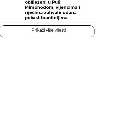
obilježeni u Puli:
Mimohodom, vijencima i
riječima zahvale odana
počast braniteljima
Prikaži više vijesti