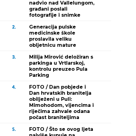
nadvio nad Vallelungom,
građani poslali
fotografije i snimke
Generacija pulske
2.
medicinske škole
proslavila veliku
obljetnicu mature
Milija Mirović deložiran s
3.
parkinga u Vrtlarskoj,
kontrolu preuzeo Pula
Parking
FOTO / Dan pobjede i
4.
Dan hrvatskih branitelja
obilježeni u Puli:
Mimohodom, vijencima i
riječima zahvale odana
počast braniteljima
FOTO / Što se ovog ljeta
5.
najviše kupuje na