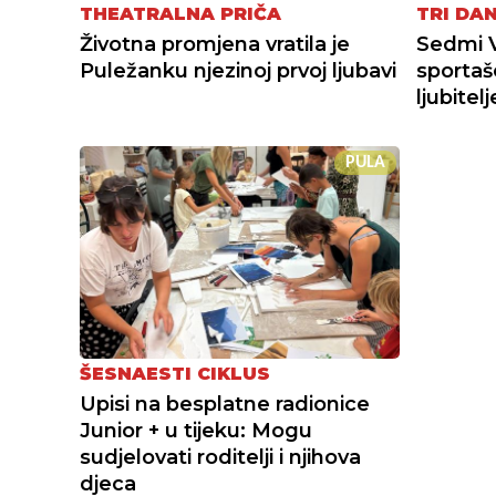
THEATRALNA PRIČA
TRI DA
Životna promjena vratila je
Sedmi 
Puležanku njezinoj prvoj ljubavi
sportaš
ljubitel
PULA
ŠESNAESTI CIKLUS
Upisi na besplatne radionice
Junior + u tijeku: Mogu
sudjelovati roditelji i njihova
djeca