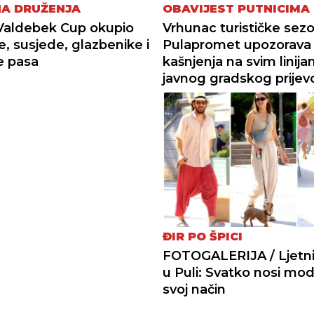
NA DRUŽENJA
OBAVIJEST PUTNICIMA
Valdebek Cup okupio
Vrhunac turističke sez
e, susjede, glazbenike i
Pulapromet upozorava
je pasa
kašnjenja na svim linij
javnog gradskog prijev
ĐIR PO ŠPICI
FOTOGALERIJA / Ljetni 
u Puli: Svatko nosi mo
svoj način