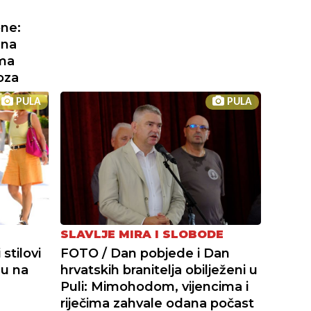
one:
 na
ama
oza
PULA
PULA
SLAVLJE MIRA I SLOBODE
stilovi
FOTO / Dan pobjede i Dan
du na
hrvatskih branitelja obilježeni u
Puli: Mimohodom, vijencima i
riječima zahvale odana počast