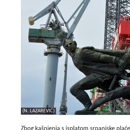
(N. LAZAREVIĆ)
Zbog kašnjenja s isplatom srpanjske plaće 