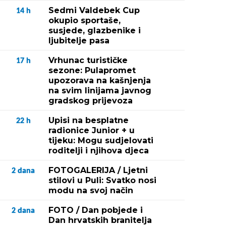
Sedmi Valdebek Cup
14
h
okupio sportaše,
susjede, glazbenike i
ljubitelje pasa
Vrhunac turističke
17
h
sezone: Pulapromet
upozorava na kašnjenja
na svim linijama javnog
gradskog prijevoza
Upisi na besplatne
22
h
radionice Junior + u
tijeku: Mogu sudjelovati
roditelji i njihova djeca
FOTOGALERIJA / Ljetni
2
dana
stilovi u Puli: Svatko nosi
modu na svoj način
FOTO / Dan pobjede i
2
dana
Dan hrvatskih branitelja