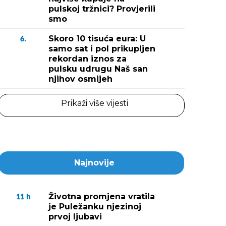
pulskoj tržnici? Provjerili
smo
Skoro 10 tisuća eura: U
6.
samo sat i pol prikupljen
rekordan iznos za
pulsku udrugu Naš san
njihov osmijeh
Prikaži više vijesti
Najnovije
Životna promjena vratila
11
h
je Puležanku njezinoj
prvoj ljubavi