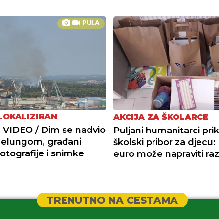
PULA
LOKALIZIRAN
AKCIJA ZA ŠKOLARCE
VIDEO / Dim se nadvio
Puljani humanitarci prik
lelungom, građani
školski pribor za djecu: 
fotografije i snimke
euro može napraviti raz
TRENUTNO NA CESTAMA