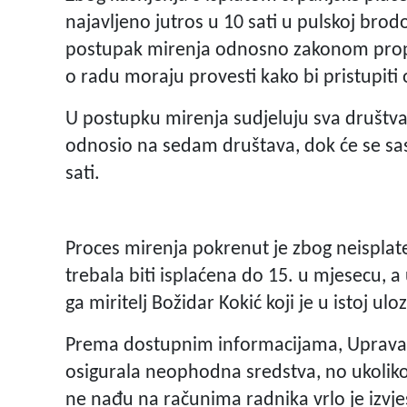
najavljeno jutros u 10 sati u pulskoj bro
postupak mirenja odnosno zakonom propi
o radu moraju provesti kako bi pristupiti 
U postupku mirenja sudjeluju sva društva 
odnosio na sedam društava, dok će se sast
sati.
Proces mirenja pokrenut je zbog neisplat
trebala biti isplaćena do 15. u mjesecu, 
ga miritelj Božidar Kokić koji je u istoj ul
Prema dostupnim informacijama, Uprava s
osigurala neophodna sredstva, no ukoliko
ne nađu na računima radnika vrlo je izvjes