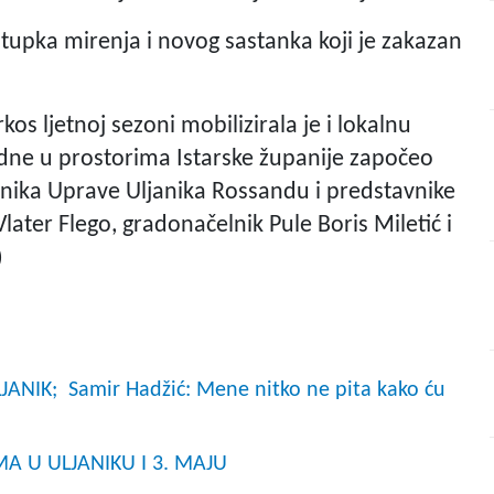
tupka mirenja i novog sastanka koji je zakazan
s ljetnoj sezoni mobilizirala je i lokalnu
odne u prostorima Istarske županije započeo
dnika Uprave Uljanika Rossandu i predstavnike
later Flego, gradonačelnik Pule Boris Miletić i
)
ANIK; Samir Hadžić: Mene nitko ne pita kako ću
IMA U ULJANIKU I 3. MAJU