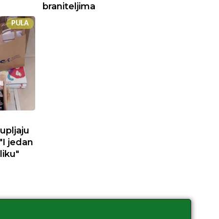
braniteljima
PULA
upljaju
"I jedan
liku"