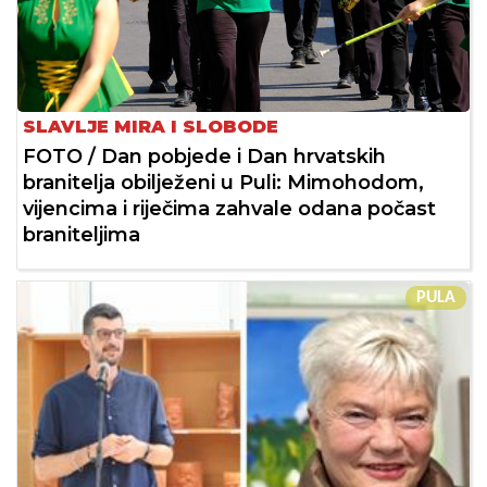
SLAVLJE MIRA I SLOBODE
FOTO / Dan pobjede i Dan hrvatskih
branitelja obilježeni u Puli: Mimohodom,
vijencima i riječima zahvale odana počast
braniteljima
PULA