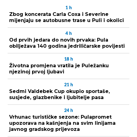
1
h
Zbog koncerata Carla Coxa i Severine
mijenjaju se autobusne trase u Puli i okolici
4
h
Od prvih jedara do novih prvaka: Pula
obilježava 140 godina jedriličarske povijesti
18
h
Životna promjena vratila je Puležanku
njezinoj prvoj ljubavi
21
h
Sedmi Valdebek Cup okupio sportaše,
susjede, glazbenike i ljubitelje pasa
24
h
Vrhunac turističke sezone: Pulapromet
upozorava na kašnjenja na svim linijama
javnog gradskog prijevoza