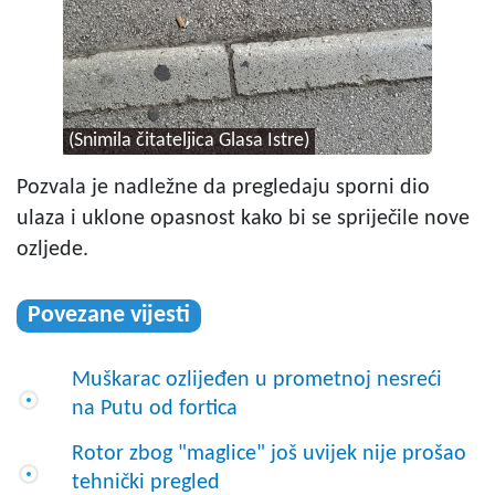
(Snimila čitateljica Glasa Istre)
Pozvala je nadležne da pregledaju sporni dio
ulaza i uklone opasnost kako bi se spriječile nove
ozljede.
Povezane vijesti
Muškarac ozlijeđen u prometnoj nesreći
na Putu od fortica
Rotor zbog "maglice" još uvijek nije prošao
tehnički pregled