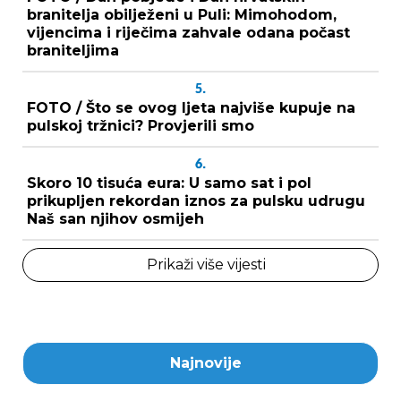
branitelja obilježeni u Puli: Mimohodom,
vijencima i riječima zahvale odana počast
braniteljima
5.
FOTO / Što se ovog ljeta najviše kupuje na
pulskoj tržnici? Provjerili smo
6.
Skoro 10 tisuća eura: U samo sat i pol
prikupljen rekordan iznos za pulsku udrugu
Naš san njihov osmijeh
Prikaži više vijesti
Najnovije