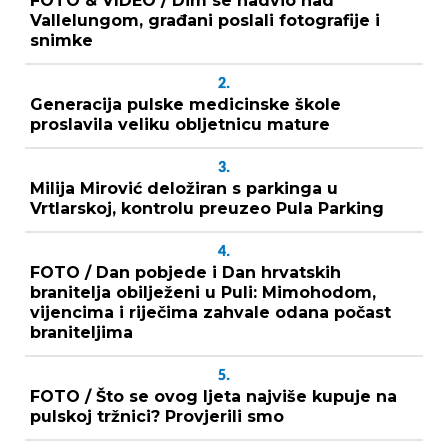
FOTO & VIDEO / Dim se nadvio nad
Vallelungom, građani poslali fotografije i
snimke
2.
Generacija pulske medicinske škole
proslavila veliku obljetnicu mature
3.
Milija Mirović deložiran s parkinga u
Vrtlarskoj, kontrolu preuzeo Pula Parking
4.
FOTO / Dan pobjede i Dan hrvatskih
branitelja obilježeni u Puli: Mimohodom,
vijencima i riječima zahvale odana počast
braniteljima
5.
FOTO / Što se ovog ljeta najviše kupuje na
pulskoj tržnici? Provjerili smo