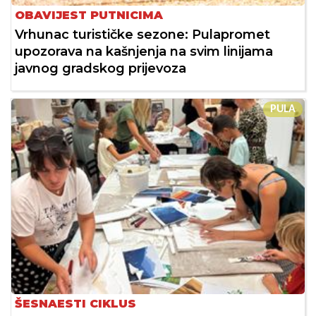
OBAVIJEST PUTNICIMA
Vrhunac turističke sezone: Pulapromet
upozorava na kašnjenja na svim linijama
javnog gradskog prijevoza
PULA
ŠESNAESTI CIKLUS