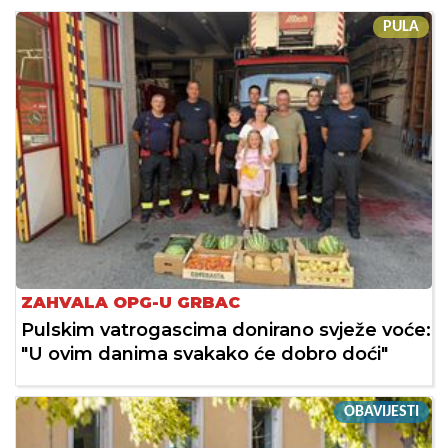
PULA
ZAHVALA OPG-U GRBAC
Pulskim vatrogascima donirano svježe voće:
"U ovim danima svakako će dobro doći"
OBAVIJESTI