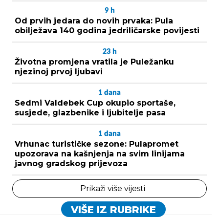
9
h
Od prvih jedara do novih prvaka: Pula
obilježava 140 godina jedriličarske povijesti
23
h
Životna promjena vratila je Puležanku
njezinoj prvoj ljubavi
1
dana
Sedmi Valdebek Cup okupio sportaše,
susjede, glazbenike i ljubitelje pasa
1
dana
Vrhunac turističke sezone: Pulapromet
upozorava na kašnjenja na svim linijama
javnog gradskog prijevoza
Prikaži više vijesti
VIŠE IZ RUBRIKE