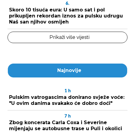
6.
Skoro 10 tisuća eura: U samo sat i pol
prikupljen rekordan iznos za pulsku udrugu
Naš san njihov osmijeh
Prikaži više vijesti
Najnovije
1
h
Pulskim vatrogascima donirano svježe voće:
"U ovim danima svakako će dobro doći"
7
h
Zbog koncerata Carla Coxa i Severine
mijenjaju se autobusne trase u Puli i okolici