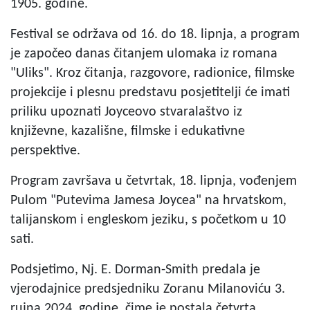
1905. godine.
Festival se održava od 16. do 18. lipnja, a program
je započeo danas čitanjem ulomaka iz romana
"Uliks". Kroz čitanja, razgovore, radionice, filmske
projekcije i plesnu predstavu posjetitelji će imati
priliku upoznati Joyceovo stvaralaštvo iz
književne, kazališne, filmske i edukativne
perspektive.
Program završava u četvrtak, 18. lipnja, vođenjem
Pulom "Putevima Jamesa Joycea" na hrvatskom,
talijanskom i engleskom jeziku, s početkom u 10
sati.
Podsjetimo, Nj. E. Dorman-Smith predala je
vjerodajnice predsjedniku Zoranu Milanoviću 3.
rujna 2024. godine, čime je postala četvrta