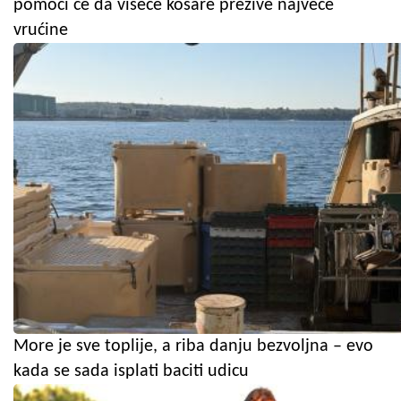
pomoći će da viseće košare prežive najveće
vrućine
More je sve toplije, a riba danju bezvoljna – evo
kada se sada isplati baciti udicu