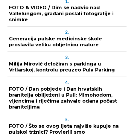
1.
FOTO & VIDEO / Dim se nadvio nad
Vallelungom, građani poslali fotografije i
snimke
2.
Generacija pulske medicinske škole
proslavila veliku obljetnicu mature
3.
Milija Mirović deložiran s parkinga u
Vrtlarskoj, kontrolu preuzeo Pula Parking
4.
FOTO / Dan pobjede i Dan hrvatskih
branitelja obilježeni u Puli: Mimohodom,
vijencima i riječima zahvale odana počast
braniteljima
5.
FOTO / Što se ovog ljeta najviše kupuje na
pulskoj tržnici? Provjerili smo