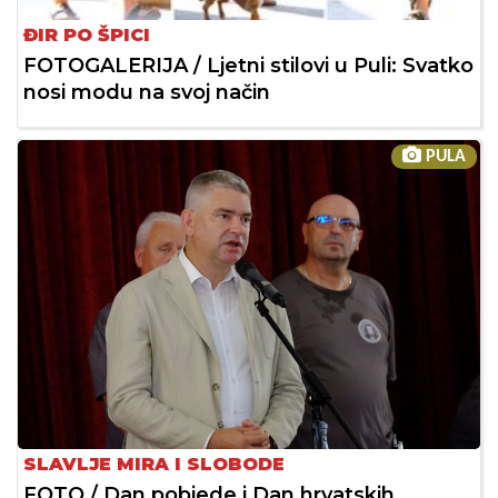
ĐIR PO ŠPICI
FOTOGALERIJA / Ljetni stilovi u Puli: Svatko
nosi modu na svoj način
PULA
SLAVLJE MIRA I SLOBODE
FOTO / Dan pobjede i Dan hrvatskih