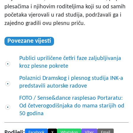
plesačima i njihovim roditeljima koji su od samih
početaka vjerovali u rad studija, podržavali ga i
zajedno gradili ovu plesnu priču.
Povezane vijesti
Publici upriličene četiri faze zaljubljivanja
kroz plesne pokrete
Polaznici Dramskog i plesnog studija INK-a
predstavili autorske radove
FOTO / Sense&dance rasplesao Portaratu:
Od četverogodišnjaka do mama starijih od
50 godina
Podijeli:
Facebook
X
WhatsApp
Viber
Email