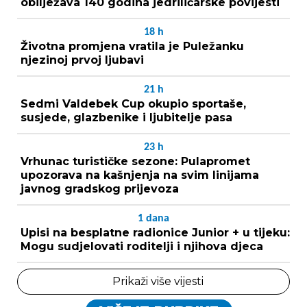
obilježava 140 godina jedriličarske povijesti
18
h
Životna promjena vratila je Puležanku
njezinoj prvoj ljubavi
21
h
Sedmi Valdebek Cup okupio sportaše,
susjede, glazbenike i ljubitelje pasa
23
h
Vrhunac turističke sezone: Pulapromet
upozorava na kašnjenja na svim linijama
javnog gradskog prijevoza
1
dana
Upisi na besplatne radionice Junior + u tijeku:
Mogu sudjelovati roditelji i njihova djeca
Prikaži više vijesti