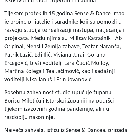
iskustvom u radu s djecom i mladima.
Tijekom proteklih 15 godina Sense & Dance imao
je brojne prijatelje i suradnike koji su pomogli u
razvoju studija te realizaciji nastupa, natjecanja i
projekata. Među njima su Milisav Katrašnik i Ab
Original, Nensi i Zemlja zabave, Teatar Naranča,
Patrik Lazić, Edi Ilić, Viviana Juraj, Gorana
Ercegović, bivši voditelji Lara Čudić Molloy,
Martina Kolega i Tea Jačimović, kao i sadašnji
voditelji Nika Januš i Erin Jovanović.
Posebnu zahvalnost studio upućuje županu
Borisu Miletiću i Istarskoj županiji na podršci
tijekom izazovnih godina pandemije, ali i u
razdoblju nakon nje.
Najveća zahvala, ističu iz Sense & Dancea, pripada