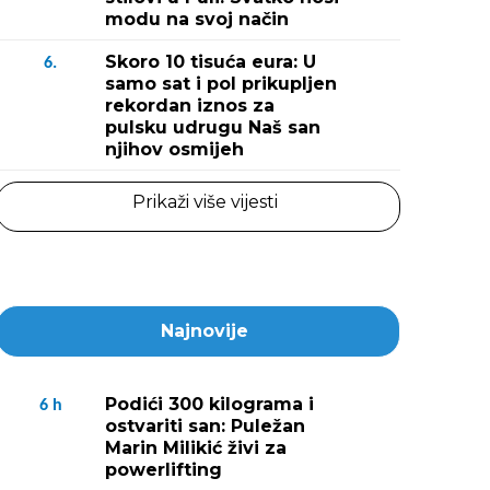
modu na svoj način
Skoro 10 tisuća eura: U
6.
samo sat i pol prikupljen
rekordan iznos za
pulsku udrugu Naš san
njihov osmijeh
Prikaži više vijesti
Najnovije
Podići 300 kilograma i
6
h
ostvariti san: Puležan
Marin Milikić živi za
powerlifting