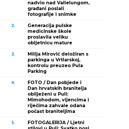
nadvio nad Vallelungom,
građani poslali
fotografije i snimke
Generacija pulske
2.
medicinske škole
proslavila veliku
obljetnicu mature
Milija Mirović deložiran s
3.
parkinga u Vrtlarskoj,
kontrolu preuzeo Pula
Parking
FOTO / Dan pobjede i
4.
Dan hrvatskih branitelja
obilježeni u Puli:
Mimohodom, vijencima i
riječima zahvale odana
počast braniteljima
FOTOGALERIJA / Ljetni
5.
stilovi u Puli: Svatko nosi