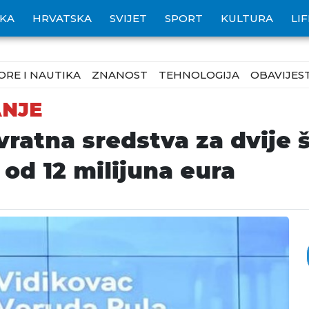
IKA
HRVATSKA
SVIJET
SPORT
KULTURA
LI
ORE I NAUTIKA
ZNANOST
TEHNOLOGIJA
OBAVIJEST
ANJE
ratna sredstva za dvije 
 od 12 milijuna eura