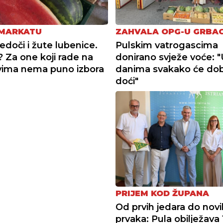
 MARKATU
ZAHVALA OPG-U GRBA
edoči i žute lubenice.
Pulskim vatrogascima
? Za one koji rade na
donirano svježe voće: 
vima nema puno izbora
danima svakako će do
doći"
PRIJEM KOD ŽUPANA
Od prvih jedara do novi
prvaka: Pula obilježava