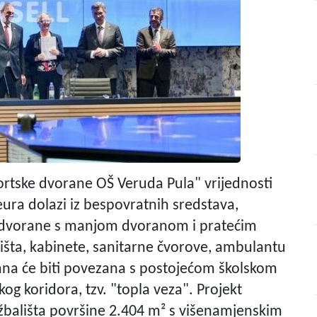
ortske dvorane OŠ Veruda Pula" vrijednosti
ura dolazi iz bespovratnih sredstava,
 dvorane s manjom dvoranom i pratećim
mišta, kabinete, sanitarne čvorove, ambulantu
rana će biti povezana s postojećom školskom
 koridora, tzv. "topla veza". Projekt
ežbališta površine 2.404 m² s višenamjenskim