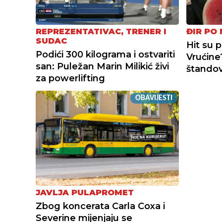
REPREZENTATIVAC, TRENER I
ĐIR PO
SUDAC
Hit su p
Podići 300 kilograma i ostvariti
Vrućine
san: Puležan Marin Milikić živi
štando
za powerlifting
OBAVIJESTI
JAVLJA PULAPROMET
Zbog koncerata Carla Coxa i
Severine mijenjaju se