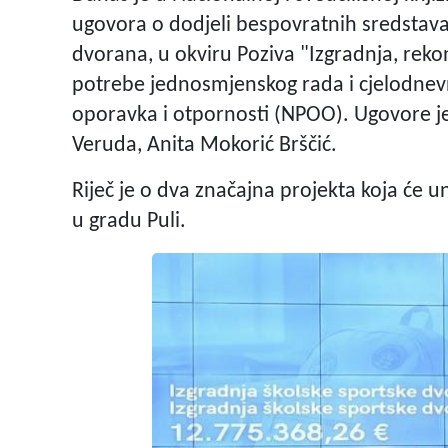
ugovora o dodjeli bespovratnih sredstava 
dvorana, u okviru Poziva "Izgradnja, reko
potrebe jednosmjenskog rada i cjelodnevn
oporavka i otpornosti (NPOO). Ugovore je
Veruda, Anita Mokorić Brščić.
Riječ je o dva značajna projekta koja će u
u gradu Puli.