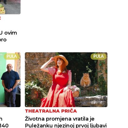
C
"U ovim
bro
PULA
PULA
THEATRALNA PRIČA
h
Životna promjena vratila je
 140
Puležanku njezinoj prvoj ljubavi