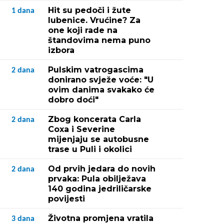
Hit su pedoči i žute
1
dana
lubenice. Vrućine? Za
one koji rade na
štandovima nema puno
izbora
Pulskim vatrogascima
2
dana
donirano svježe voće: "U
ovim danima svakako će
dobro doći"
Zbog koncerata Carla
2
dana
Coxa i Severine
mijenjaju se autobusne
trase u Puli i okolici
Od prvih jedara do novih
2
dana
prvaka: Pula obilježava
140 godina jedriličarske
povijesti
Životna promjena vratila
3
dana