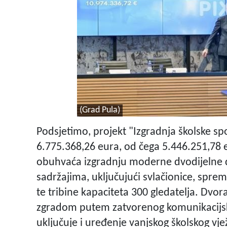
(Grad Pula)
Podsjetimo, projekt "Izgradnja školske sp
6.775.368,26 eura, od čega 5.446.251,78 e
obuhvaća izgradnju moderne dvodijelne
sadržajima, uključujući svlačionice, spre
te tribine kapaciteta 300 gledatelja. Dvo
zgradom putem zatvorenog komunikacijskog
uključuje i uređenje vanjskog školskog vj