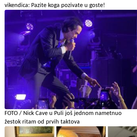
vikendica: Pazite koga pozivate u goste!
FOTO / Nick Cave u Puli još jednom nametnuo
žestok ritam od prvih taktova