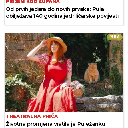
PRIJEM KOD ŽUPANA
Od prvih jedara do novih prvaka: Pula
obilježava 140 godina jedriličarske povijesti
PULA
THEATRALNA PRIČA
Životna promjena vratila je Puležanku