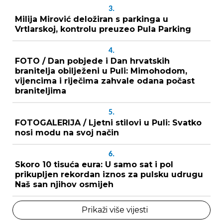
3.
Milija Mirović deložiran s parkinga u
Vrtlarskoj, kontrolu preuzeo Pula Parking
4.
FOTO / Dan pobjede i Dan hrvatskih
branitelja obilježeni u Puli: Mimohodom,
vijencima i riječima zahvale odana počast
braniteljima
5.
FOTOGALERIJA / Ljetni stilovi u Puli: Svatko
nosi modu na svoj način
6.
Skoro 10 tisuća eura: U samo sat i pol
prikupljen rekordan iznos za pulsku udrugu
Naš san njihov osmijeh
Prikaži više vijesti