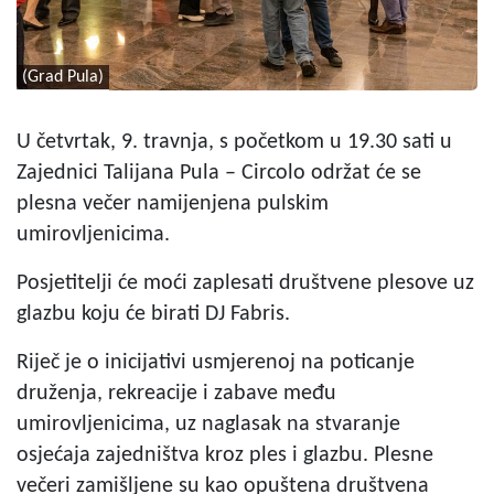
(Grad Pula)
U četvrtak, 9. travnja, s početkom u 19.30 sati u
Zajednici Talijana Pula – Circolo održat će se
plesna večer namijenjena pulskim
umirovljenicima.
Posjetitelji će moći zaplesati društvene plesove uz
glazbu koju će birati DJ Fabris.
Riječ je o inicijativi usmjerenoj na poticanje
druženja, rekreacije i zabave među
umirovljenicima, uz naglasak na stvaranje
osjećaja zajedništva kroz ples i glazbu. Plesne
večeri zamišljene su kao opuštena društvena