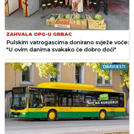
ZAHVALA OPG-U GRBAC
Pulskim vatrogascima donirano svježe voće:
"U ovim danima svakako će dobro doći"
OBAVIJESTI