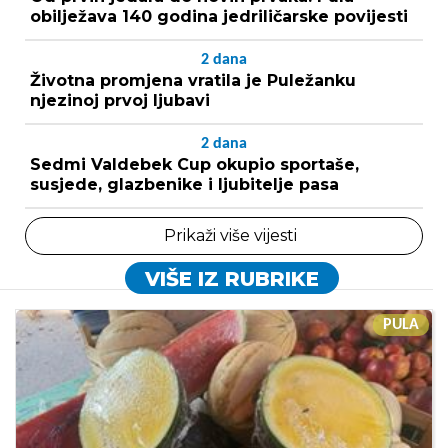
obilježava 140 godina jedriličarske povijesti
2
dana
Životna promjena vratila je Puležanku
njezinoj prvoj ljubavi
2
dana
Sedmi Valdebek Cup okupio sportaše,
susjede, glazbenike i ljubitelje pasa
Prikaži više vijesti
VIŠE IZ RUBRIKE
PULA