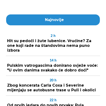
Najnovije
2
h
Hit su pedoči i žute lubenice. Vrućine? Za
one koji rade na štandovima nema puno
izbora
14
h
Pulskim vatrogascima donirano svježe voće:
"U ovim danima svakako će dobro doći"
20
h
Zbog koncerata Carla Coxa i Severine
mijenjaju se autobusne trase u Puli i okolici
22
h
Od prvih jedara do novih prvaka: Pula