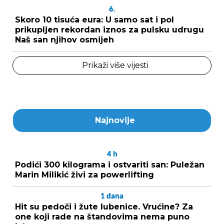
6.
Skoro 10 tisuća eura: U samo sat i pol
prikupljen rekordan iznos za pulsku udrugu
Naš san njihov osmijeh
Prikaži više vijesti
Najnovije
4
h
Podići 300 kilograma i ostvariti san: Puležan
Marin Milikić živi za powerlifting
1
dana
Hit su pedoči i žute lubenice. Vrućine? Za
one koji rade na štandovima nema puno