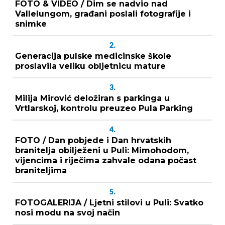
FOTO & VIDEO / Dim se nadvio nad
Vallelungom, građani poslali fotografije i
snimke
2.
Generacija pulske medicinske škole
proslavila veliku obljetnicu mature
3.
Milija Mirović deložiran s parkinga u
Vrtlarskoj, kontrolu preuzeo Pula Parking
4.
FOTO / Dan pobjede i Dan hrvatskih
branitelja obilježeni u Puli: Mimohodom,
vijencima i riječima zahvale odana počast
braniteljima
5.
FOTOGALERIJA / Ljetni stilovi u Puli: Svatko
nosi modu na svoj način