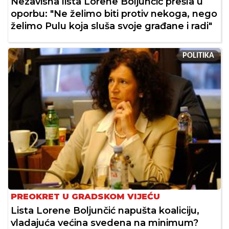
Nezavisna lista Lorene Boljunčić prešla u
oporbu: "Ne želimo biti protiv nekoga, nego
želimo Pulu koja sluša svoje građane i radi"
POLITIKA
PREOKRET U GRADSKOM VIJEĆU
Lista Lorene Boljunčić napušta koaliciju,
vladajuća većina svedena na minimum?