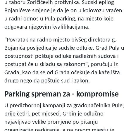
u taboru Zoričićevih protivnika. Sudski epilog
Bojanićeve smjene je da je on u kolovozu vraćen
u radni odnos u Pula parking, na mjesto koje
odgovara njegovim kvalifikacijama.
"Povratak na radno mjesto bivšeg direktora g.
Bojanića posljedica je sudske odluke. Grad Pula u
postupnosti poštuje odluke nadležnih sudova i
postupat će u skladu sa zakonom", poručuju iz
Grada, kao da se od Grada očekuje da kaže išta
drugo nego da poštuje sud i zakon.
Parking spreman za - kompromise
U predizbornoj kampanji za gradonačelnika Pule,
prije četiri, pet mjeseci. Grbin je odlučno
najavljivao velike promjene po pitanju
organizacije parkiranja, a na prvom mjestu je