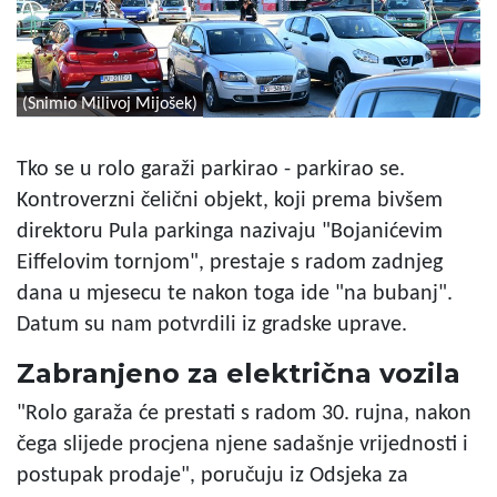
(Snimio Milivoj Mijošek)
Tko se u rolo garaži parkirao - parkirao se.
Kontroverzni čelični objekt, koji prema bivšem
direktoru Pula parkinga nazivaju "Bojanićevim
Eiffelovim tornjom", prestaje s radom zadnjeg
dana u mjesecu te nakon toga ide "na bubanj".
Datum su nam potvrdili iz gradske uprave.
Zabranjeno za električna vozila
"Rolo garaža će prestati s radom 30. rujna, nakon
čega slijede procjena njene sadašnje vrijednosti i
postupak prodaje", poručuju iz Odsjeka za