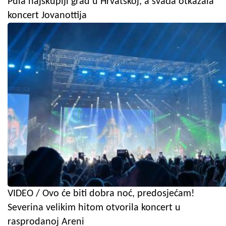
Pula najskuplji grad u Hrvatskoj, a svađa otkazala
koncert Jovanottija
VIDEO / Ovo će biti dobra noć, predosjećam!
Severina velikim hitom otvorila koncert u
rasprodanoj Areni