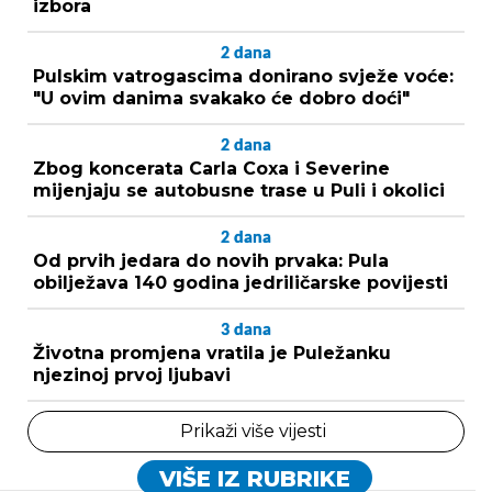
izbora
2
dana
Pulskim vatrogascima donirano svježe voće:
"U ovim danima svakako će dobro doći"
2
dana
Zbog koncerata Carla Coxa i Severine
mijenjaju se autobusne trase u Puli i okolici
2
dana
Od prvih jedara do novih prvaka: Pula
obilježava 140 godina jedriličarske povijesti
3
dana
Životna promjena vratila je Puležanku
njezinoj prvoj ljubavi
Prikaži više vijesti
VIŠE IZ RUBRIKE