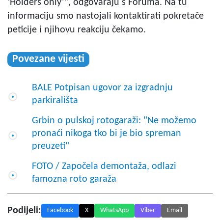
‘Holders only’", odgovaraju s Foruma. Na tu
informaciju smo nastojali kontaktirati pokretače
peticije i njihovu reakciju čekamo.
Povezane vijesti
BALE Potpisan ugovor za izgradnju
parkirališta
Grbin o pulskoj rotogaraži: "Ne možemo
pronaći nikoga tko bi je bio spreman
preuzeti"
FOTO / Započela demontaža, odlazi
famozna roto garaža
Podijeli:
Facebook
X
WhatsApp
Viber
Email