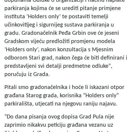
dopunama Odluke o organizaciji i načinu naplate
parkiranja kojima će se urediti pitanje primjene
instituta ‘Holders only’ te postaviti temelji
učinkovitijeg i sigurnijeg sustava parkiranja u
gradu. Gradonačelnik Peđa Grbin ove će jeseni
Gradskom vijeću predložiti promjenu modela
‘Holders only’, nakon konzultacija s Mjesnim
odborom Stari grad, nakon čega će biti definirani i
predstavljeni svi detalji predmetne odluke",
poručuju iz Grada.
Pitali smo gradonačelnika i hoće li iskazani otpor
građana Starog grada, korisnika "Holders only"
parkirališta, utjecati na njegovu raniju najavu.
"Do dana pisanja ovog dopisa Grad Pula nije
zaprimio nikakvu peticiju građana vezanu uz