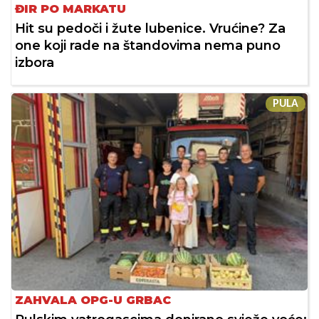
ĐIR PO MARKATU
Hit su pedoči i žute lubenice. Vrućine? Za
one koji rade na štandovima nema puno
izbora
PULA
ZAHVALA OPG-U GRBAC