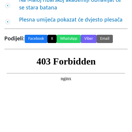
Na Maloj ribarskoj akademiji obnavljat će
se stara batana
Plesna umijeća pokazat će dvjesto plesača
Podijeli:
Facebook
X
WhatsApp
Viber
Email