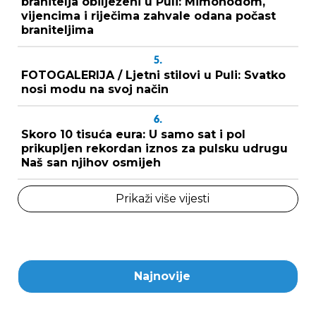
branitelja obilježeni u Puli: Mimohodom,
vijencima i riječima zahvale odana počast
braniteljima
5.
FOTOGALERIJA / Ljetni stilovi u Puli: Svatko
nosi modu na svoj način
6.
Skoro 10 tisuća eura: U samo sat i pol
prikupljen rekordan iznos za pulsku udrugu
Naš san njihov osmijeh
Prikaži više vijesti
Najnovije