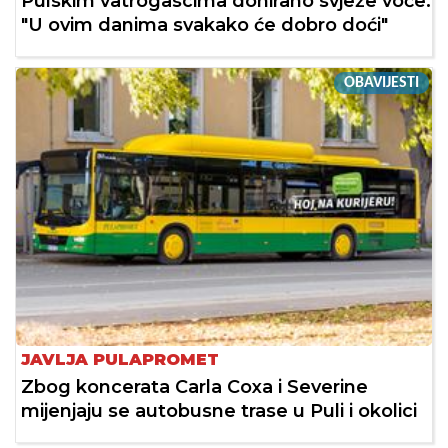
Pulskim vatrogascima donirano svježe voće:
"U ovim danima svakako će dobro doći"
OBAVIJESTI
JAVLJA PULAPROMET
Zbog koncerata Carla Coxa i Severine
mijenjaju se autobusne trase u Puli i okolici