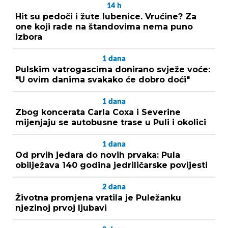
14
h
Hit su pedoči i žute lubenice. Vrućine? Za
one koji rade na štandovima nema puno
izbora
1
dana
Pulskim vatrogascima donirano svježe voće:
"U ovim danima svakako će dobro doći"
1
dana
Zbog koncerata Carla Coxa i Severine
mijenjaju se autobusne trase u Puli i okolici
1
dana
Od prvih jedara do novih prvaka: Pula
obilježava 140 godina jedriličarske povijesti
2
dana
Životna promjena vratila je Puležanku
njezinoj prvoj ljubavi