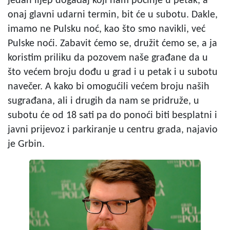
jedan lijep događaj koji nam počinje u petak, a
onaj glavni udarni termin, bit će u subotu. Dakle,
imamo ne Pulsku noć, kao što smo navikli, već
Pulske noći. Zabavit ćemo se, družit ćemo se, a ja
koristim priliku da pozovem naše građane da u
što većem broju dođu u grad i u petak i u subotu
navečer. A kako bi omogućili većem broju naših
sugrađana, ali i drugih da nam se pridruže, u
subotu će od 18 sati pa do ponoći biti besplatni i
javni prijevoz i parkiranje u centru grada, najavio
je Grbin.