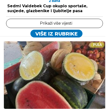
2
dana
Sedmi Valdebek Cup okupio sportaše,
susjede, glazbenike i ljubitelje pasa
Prikaži više vijesti
VIŠE IZ RUBRIKE
PULA