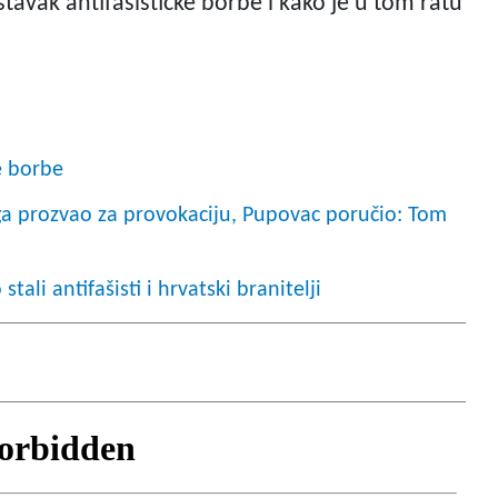
tavak antifašističke borbe i kako je u tom ratu
e borbe
ga prozvao za provokaciju, Pupovac poručio: Tom
li antifašisti i hrvatski branitelji