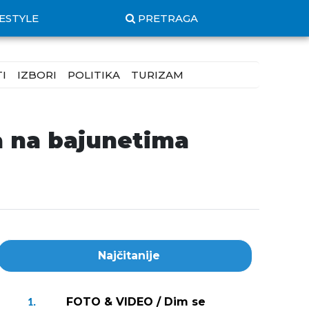
FESTYLE
PRETRAGA
I
IZBORI
POLITIKA
TURIZAM
la na bajunetima
Najčitanije
FOTO & VIDEO / Dim se
1.