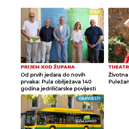
PULA
PRIJEM KOD ŽUPANA
THEATR
Od prvih jedara do novih
Životna
prvaka: Pula obilježava 140
Puležank
godina jedriličarske povijesti
OBAVIJESTI