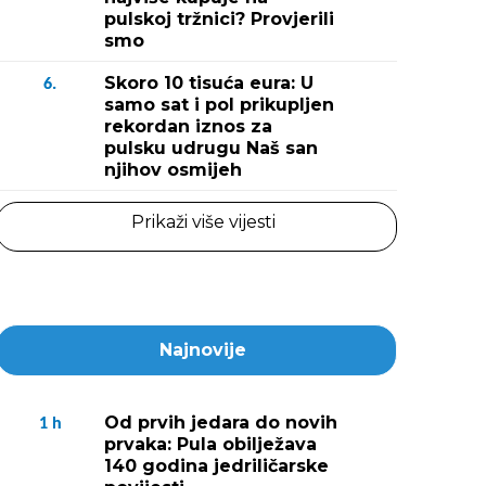
pulskoj tržnici? Provjerili
smo
Skoro 10 tisuća eura: U
6.
samo sat i pol prikupljen
rekordan iznos za
pulsku udrugu Naš san
njihov osmijeh
Prikaži više vijesti
Najnovije
Od prvih jedara do novih
1
h
prvaka: Pula obilježava
140 godina jedriličarske