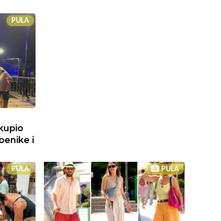
PULA
kupio
benike i
PULA
PULA