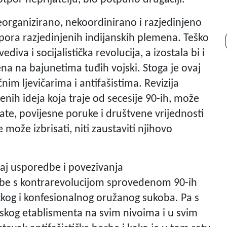
neorganizirano, nekoordinirano i razjedinjeno
pora razjedinjenih indijanskih plemena. Teško
ediva i socijalistička revolucija, a izostala bi i
ena na bajunetima tuđih vojski. Stoga je ovaj
im ljevičarima i antifašistima. Revizija
enih ideja koja traje od secesije 90-ih, može
te, povijesne poruke i društvene vrijednosti
e može izbrisati, niti zaustaviti njihovo
.
šaj usporedbe i povezivanja
orbe s kontrarevolucijom sprovedenom 90-ih
čkog i konfesionalnog oružanog sukoba. Pa s
atskog etablismenta na svim nivoima i u svim