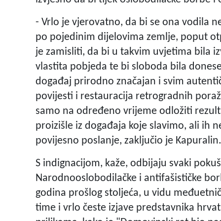
- Vrlo je vjerovatno, da bi se ona vodila 
po pojedinim dijelovima zemlje, poput ot
je zamisliti, da bi u takvim uvjetima bila izv
vlastita pobjeda te bi sloboda bila dones
događaj prirodno značajan i svim autentičn
povijesti i restauracija retrogradnih poraž
samo na određeno vrijeme odložiti rezulta
proizišle iz događaja koje slavimo, ali ih n
povijesno poslanje, zaključio je Kapuralin
S indignacijom, kaže, odbijaju svaki poku
Narodnooslobodilačke i antifašističke b
godina prošlog stoljeća, u vidu međuetni
time i vrlo česte izjave predstavnika hrv