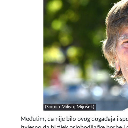
(Snimio Milivoj Mijošek)
Međutim, da nije bilo ovog događaja i spo
izvjesno da bi tijek oslobodilačke borbe i 