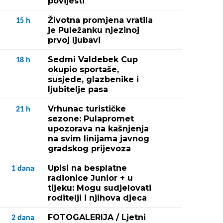
povijesti
Životna promjena vratila
15
h
je Puležanku njezinoj
prvoj ljubavi
Sedmi Valdebek Cup
18
h
okupio sportaše,
susjede, glazbenike i
ljubitelje pasa
Vrhunac turističke
21
h
sezone: Pulapromet
upozorava na kašnjenja
na svim linijama javnog
gradskog prijevoza
Upisi na besplatne
1
dana
radionice Junior + u
tijeku: Mogu sudjelovati
roditelji i njihova djeca
FOTOGALERIJA / Ljetni
2
dana