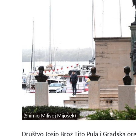
(Snimio Milivoj Mijošek)
Društvo Josip Broz Tito Pula i Gradska orga