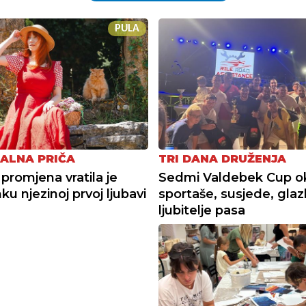
PULA
ALNA PRIČA
TRI DANA DRUŽENJA
 promjena vratila je
Sedmi Valdebek Cup o
u njezinoj prvoj ljubavi
sportaše, susjede, glaz
ljubitelje pasa