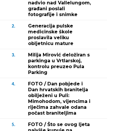
nadvio nad Vallelungom,
građani poslali
fotografije i snimke
Generacija pulske
2.
medicinske škole
proslavila veliku
obljetnicu mature
Milija Mirović deložiran s
3.
parkinga u Vrtlarskoj,
kontrolu preuzeo Pula
Parking
FOTO / Dan pobjede i
4.
Dan hrvatskih branitelja
obilježeni u Puli:
Mimohodom, vijencima i
riječima zahvale odana
počast braniteljima
FOTO / Što se ovog ljeta
5.
najviše kupuje na