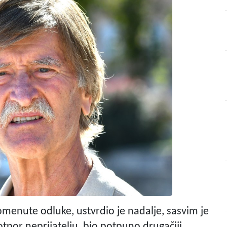
menute odluke, ustvrdio je nadalje, sasvim je
otpor neprijatelju, bio potpuno drugačiji.