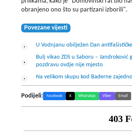
prilikama, kako je "Domovinski rat bio nas
obranjeno ono što su partizani izborili".
Povezane vijesti
U Vodnjanu obilježen Dan antifašističk
Bulj vikao ZDS u Saboru – Jandroković 
pozdravu ovdje nije mjesto
Na velikom skupu kod Baderne zajedno sta
Podijeli:
Facebook
X
WhatsApp
Viber
Email