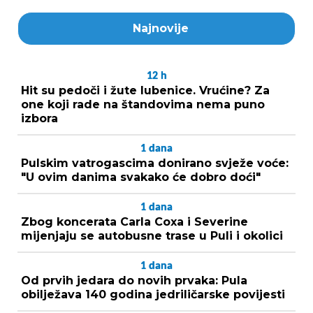
Najnovije
12
h
Hit su pedoči i žute lubenice. Vrućine? Za
one koji rade na štandovima nema puno
izbora
1
dana
Pulskim vatrogascima donirano svježe voće:
"U ovim danima svakako će dobro doći"
1
dana
Zbog koncerata Carla Coxa i Severine
mijenjaju se autobusne trase u Puli i okolici
1
dana
Od prvih jedara do novih prvaka: Pula
obilježava 140 godina jedriličarske povijesti