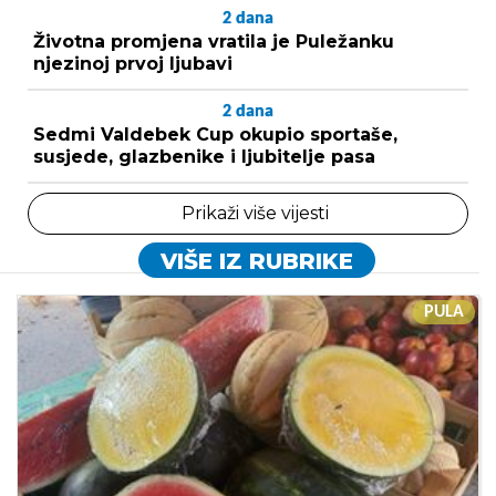
2
dana
Životna promjena vratila je Puležanku
njezinoj prvoj ljubavi
2
dana
Sedmi Valdebek Cup okupio sportaše,
susjede, glazbenike i ljubitelje pasa
Prikaži više vijesti
VIŠE IZ RUBRIKE
PULA