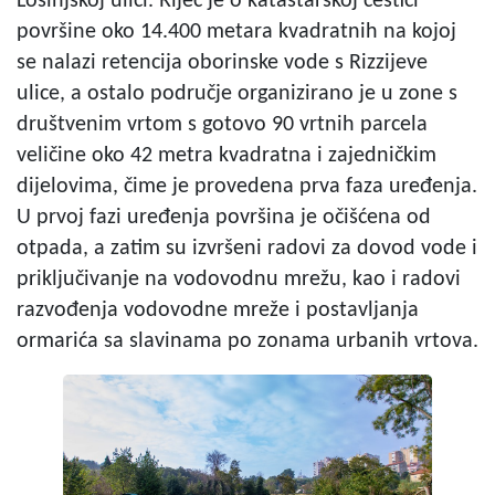
Lošinjskoj ulici. Riječ je o katastarskoj čestici
površine oko 14.400 metara kvadratnih na kojoj
se nalazi retencija oborinske vode s Rizzijeve
ulice, a ostalo područje organizirano je u zone s
društvenim vrtom s gotovo 90 vrtnih parcela
veličine oko 42 metra kvadratna i zajedničkim
dijelovima, čime je provedena prva faza uređenja.
U prvoj fazi uređenja površina je očišćena od
otpada, a zatim su izvršeni radovi za dovod vode i
priključivanje na vodovodnu mrežu, kao i radovi
razvođenja vodovodne mreže i postavljanja
ormarića sa slavinama po zonama urbanih vrtova.