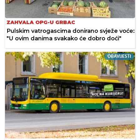
ZAHVALA OPG-U GRBAC
Pulskim vatrogascima donirano svježe voće:
"U ovim danima svakako će dobro doći"
OBAVIJESTI