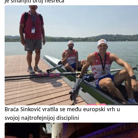
je smanjiti broj nesreća
Braća Sinković vratila se među europski vrh u
svojoj najtrofejnijoj disciplini