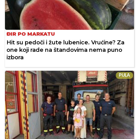
ĐIR PO MARKATU
Hit su pedoči i žute lubenice. Vrućine? Za
one koji rade na štandovima nema puno
izbora
PULA