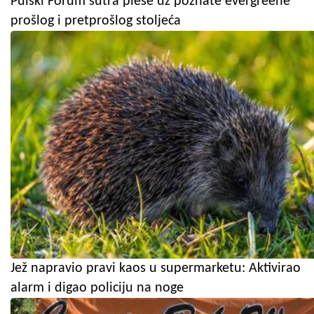
Pulski Forum sutra pleše uz poznate evergreene
prošlog i pretprošlog stoljeća
Jež napravio pravi kaos u supermarketu: Aktivirao
alarm i digao policiju na noge