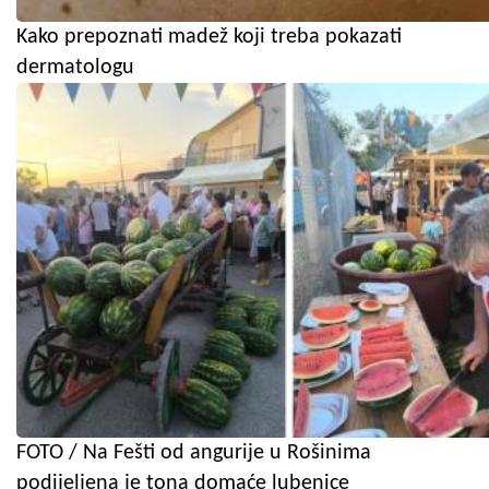
Kako prepoznati madež koji treba pokazati
dermatologu
FOTO / Na Fešti od angurije u Rošinima
podijeljena je tona domaće lubenice