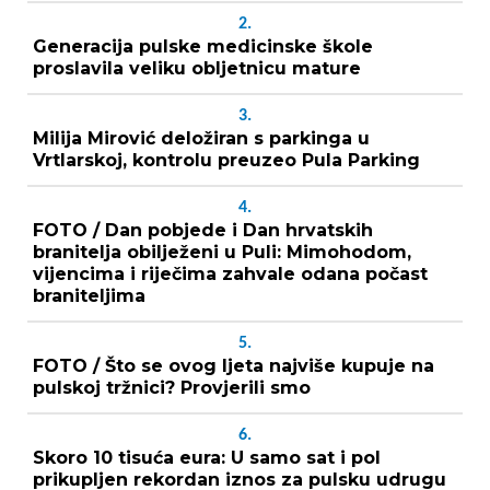
2.
Generacija pulske medicinske škole
proslavila veliku obljetnicu mature
3.
Milija Mirović deložiran s parkinga u
Vrtlarskoj, kontrolu preuzeo Pula Parking
4.
FOTO / Dan pobjede i Dan hrvatskih
branitelja obilježeni u Puli: Mimohodom,
vijencima i riječima zahvale odana počast
braniteljima
5.
FOTO / Što se ovog ljeta najviše kupuje na
pulskoj tržnici? Provjerili smo
6.
Skoro 10 tisuća eura: U samo sat i pol
prikupljen rekordan iznos za pulsku udrugu