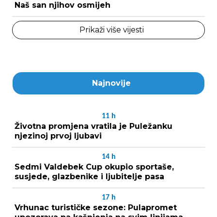
Naš san njihov osmijeh
Prikaži više vijesti
Najnovije
11
h
Životna promjena vratila je Puležanku
njezinoj prvoj ljubavi
14
h
Sedmi Valdebek Cup okupio sportaše,
susjede, glazbenike i ljubitelje pasa
17
h
Vrhunac turističke sezone: Pulapromet