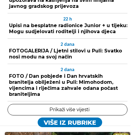
upozorava na kašnjenja na svim linijama
javnog gradskog prijevoza
22
h
Upisi na besplatne radionice Junior + u tijeku:
Mogu sudjelovati roditelji i njihova djeca
2
dana
FOTOGALERIJA / Ljetni stilovi u Puli: Svatko
nosi modu na svoj način
2
dana
FOTO / Dan pobjede i Dan hrvatskih
branitelja obilježeni u Puli: Mimohodom,
vijencima i riječima zahvale odana počast
braniteljima
Prikaži više vijesti
VIŠE IZ RUBRIKE