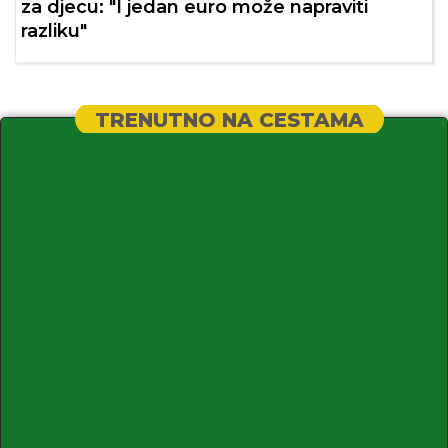
za djecu: "I jedan euro može napraviti
razliku"
TRENUTNO NA CESTAMA