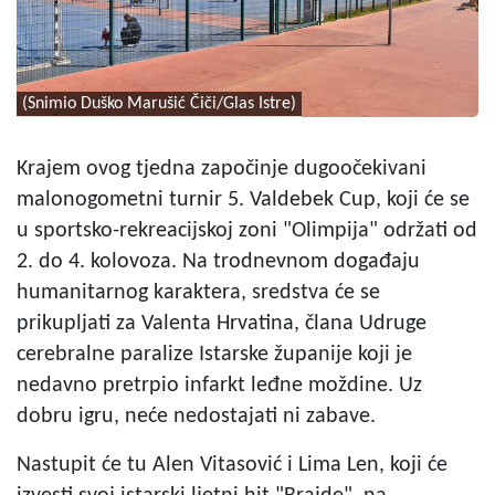
(Snimio Duško Marušić Čiči/Glas Istre)
Krajem ovog tjedna započinje dugoočekivani
malonogometni turnir 5. Valdebek Cup, koji će se
u sportsko-rekreacijskoj zoni "Olimpija" održati od
2. do 4. kolovoza. Na trodnevnom događaju
humanitarnog karaktera, sredstva će se
prikupljati za Valenta Hrvatina, člana Udruge
cerebralne paralize Istarske županije koji je
nedavno pretrpio infarkt leđne moždine. Uz
dobru igru, neće nedostajati ni zabave.
Nastupit će tu Alen Vitasović i Lima Len, koji će