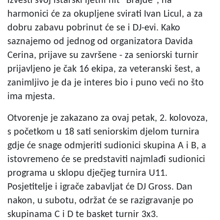
izvesti svoj istarski ljetni hit "Brajde", na
harmonici će za okupljene svirati Ivan Licul, a za
dobru zabavu pobrinut će se i DJ-evi. Kako
saznajemo od jednog od organizatora Davida
Cerina, prijave su završene - za seniorski turnir
prijavljeno je čak 16 ekipa, za veteranski šest, a
zanimljivo je da je interes bio i puno veći no što
ima mjesta.
Otvorenje je zakazano za ovaj petak, 2. kolovoza,
s početkom u 18 sati seniorskim djelom turnira
gdje će snage odmjeriti sudionici skupina A i B, a
istovremeno će se predstaviti najmlađi sudionici
programa u sklopu dječjeg turnira U11.
Posjetitelje i igrače zabavljat će DJ Gross. Dan
nakon, u subotu, održat će se razigravanje po
skupinama C i D te basket turnir 3x3.