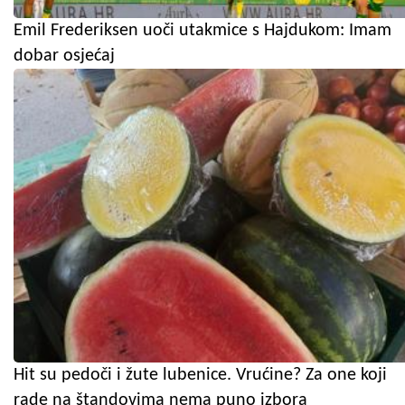
Emil Frederiksen uoči utakmice s Hajdukom: Imam
dobar osjećaj
Hit su pedoči i žute lubenice. Vrućine? Za one koji
rade na štandovima nema puno izbora