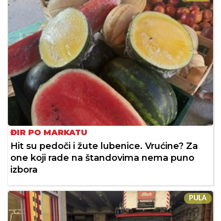
ĐIR PO MARKATU
Hit su pedoči i žute lubenice. Vrućine? Za
one koji rade na štandovima nema puno
izbora
PULA