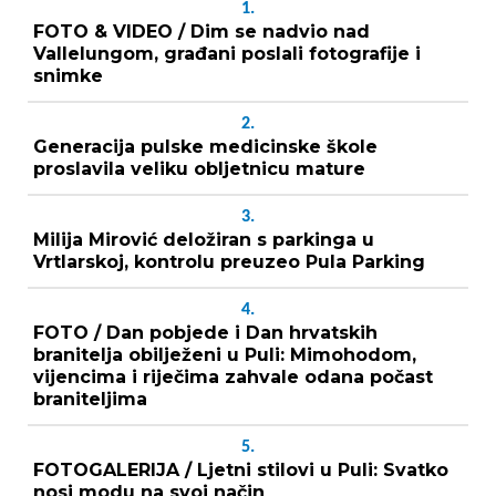
1.
FOTO & VIDEO / Dim se nadvio nad
Vallelungom, građani poslali fotografije i
snimke
2.
Generacija pulske medicinske škole
proslavila veliku obljetnicu mature
3.
Milija Mirović deložiran s parkinga u
Vrtlarskoj, kontrolu preuzeo Pula Parking
4.
FOTO / Dan pobjede i Dan hrvatskih
branitelja obilježeni u Puli: Mimohodom,
vijencima i riječima zahvale odana počast
braniteljima
5.
FOTOGALERIJA / Ljetni stilovi u Puli: Svatko
nosi modu na svoj način