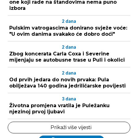
one koji rade na štandovima nema puno
izbora
2
dana
Pulskim vatrogascima donirano svježe voće:
"U ovim danima svakako će dobro doći"
2
dana
Zbog koncerata Carla Coxa i Severine
mijenjaju se autobusne trase u Puli i okolici
2
dana
Od prvih jedara do novih prvaka: Pula
obilježava 140 godina jedriličarske povijesti
3
dana
Životna promjena vratila je Puležanku
njezinoj prvoj ljubavi
Prikaži više vijesti