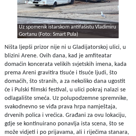
Uz spomenik istarskom antifašistu Vladimiru
Gortanu (Foto: Smart Pula)
Ništa ljepši prizor nije ni u Gladijatorskoj ulici, u
blizini Arene. Ovih dana, kad je amfiteatar
domaćin koncerata velikih svjetskih imena, kada
prema Areni gravitira tisuće i tisuće ljudi, što
domaćih, što stranih, a za nekoliko dana ugostit
će i Pulski filmski festival, u ulici pokraj nalazi se
odlagalište smeća. Uz polupodzemne spremnike,
svakodnevno se viđa prava hrpa namještaja,
drvenih polica i vrećica. Građani za ovu lokaciju,
gdje se kontinuirano ponavlja ista scena, što se
može vidjeti i po prijavama, ali i riječima stanara,