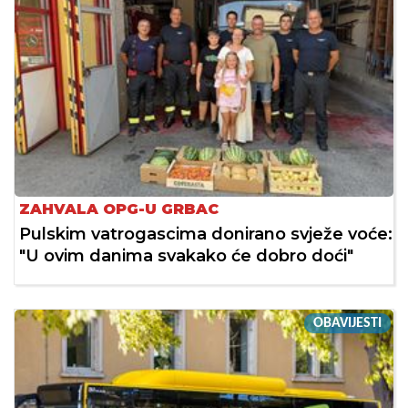
ZAHVALA OPG-U GRBAC
Pulskim vatrogascima donirano svježe voće:
"U ovim danima svakako će dobro doći"
OBAVIJESTI