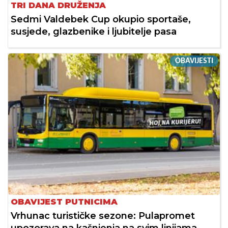
TRI DANA DRUŽENJA
Sedmi Valdebek Cup okupio sportaše,
susjede, glazbenike i ljubitelje pasa
OBAVIJESTI
OBAVIJEST PUTNICIMA
Vrhunac turističke sezone: Pulapromet
upozorava na kašnjenja na svim linijama