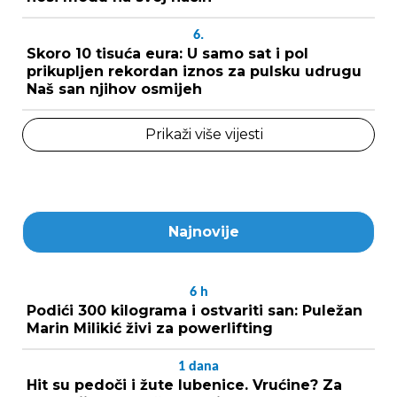
6.
Skoro 10 tisuća eura: U samo sat i pol
prikupljen rekordan iznos za pulsku udrugu
Naš san njihov osmijeh
Prikaži više vijesti
Najnovije
6
h
Podići 300 kilograma i ostvariti san: Puležan
Marin Milikić živi za powerlifting
1
dana
Hit su pedoči i žute lubenice. Vrućine? Za