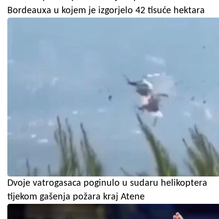
Bordeauxa u kojem je izgorjelo 42 tisuće hektara
Dvoje vatrogasaca poginulo u sudaru helikoptera
tijekom gašenja požara kraj Atene