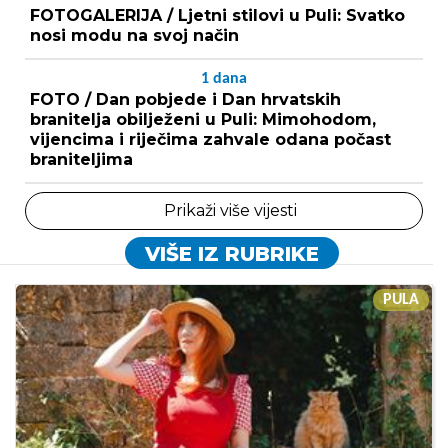
FOTOGALERIJA / Ljetni stilovi u Puli: Svatko
nosi modu na svoj način
1
dana
FOTO / Dan pobjede i Dan hrvatskih
branitelja obilježeni u Puli: Mimohodom,
vijencima i riječima zahvale odana počast
braniteljima
Prikaži više vijesti
VIŠE IZ RUBRIKE
PULA