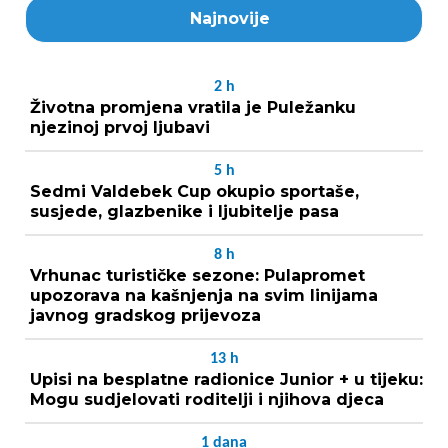
Najnovije
2
h
Životna promjena vratila je Puležanku
njezinoj prvoj ljubavi
5
h
Sedmi Valdebek Cup okupio sportaše,
susjede, glazbenike i ljubitelje pasa
8
h
Vrhunac turističke sezone: Pulapromet
upozorava na kašnjenja na svim linijama
javnog gradskog prijevoza
13
h
Upisi na besplatne radionice Junior + u tijeku:
Mogu sudjelovati roditelji i njihova djeca
1
dana