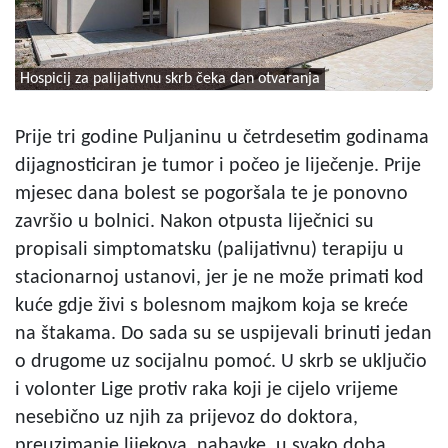
Hospicij za palijativnu skrb čeka dan otvaranja
Prije tri godine Puljaninu u četrdesetim godinama
dijagnosticiran je tumor i počeo je liječenje. Prije
mjesec dana bolest se pogoršala te je ponovno
završio u bolnici. Nakon otpusta liječnici su
propisali simptomatsku (palijativnu) terapiju u
stacionarnoj ustanovi, jer je ne može primati kod
kuće gdje živi s bolesnom majkom koja se kreće
na štakama. Do sada su se uspijevali brinuti jedan
o drugome uz socijalnu pomoć. U skrb se uključio
i volonter Lige protiv raka koji je cijelo vrijeme
nesebično uz njih za prijevoz do doktora,
preuzimanje lijekova, nabavke, u svako doba