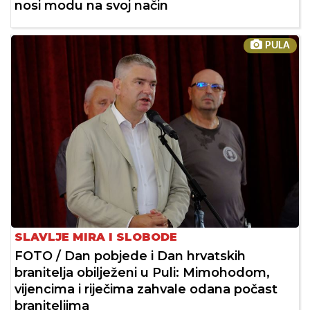
nosi modu na svoj način
PULA
SLAVLJE MIRA I SLOBODE
FOTO / Dan pobjede i Dan hrvatskih
branitelja obilježeni u Puli: Mimohodom,
vijencima i riječima zahvale odana počast
braniteljima