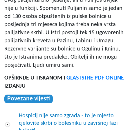
ovog pacijenta bio rješenje, ali u Puli još uvijek
nije u funkciji. Spomenuti Puljanin samo je jedan
od 130 osoba otpuštenih iz pulske bolnice u
posljednja tri mjeseca kojima treba neka vrsta
palijativne skrbi. U Istri postoji tek 15 ugovorenih
palijativnih kreveta u Pazinu, Labinu i Umagu.
Rezervne varijante su bolnice u Ogulinu i Kninu,
što je Istranima predaleko. Obitelji ih ne mogu
posjećivati. Ljudi umiru sami.
OPŠIRNIJE U TISKANOM I
GLAS ISTRE PDF ONLINE
IZDANJU
Povezane vijesti
Hospicij nije samo zgrada - to je mjesto
cjelovite skrbi o bolesniku u završnoj fazi