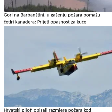
Gori na Barbanštini, u gašenju požara pomažu
četiri kanadera: Prijeti opasnost za kuće
Hrvatski piloti opisali razmjere požara kod