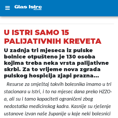
U ISTRI SAMO 15
PALIJATIVNIH KREVETA
U zadnja tri mjeseca iz pulske
bolnice otpušteno je 130 osoba
kojima treba neka vrsta palijativne
skrbi. Za to vrijeme nova zgrada
pulskog hospicija zjapi prazna...
Resurse za smještaj takvih bolesnika imamo u tri
stacionara u Istri, i to na mjesec dana preko HZZO-
a, ali su i tamo kapaciteti ograničeni zbog
nedostatka medicinskog kadra. Kasnije su rješenje
ustanove izvan naše županije u koje neki bolesnici