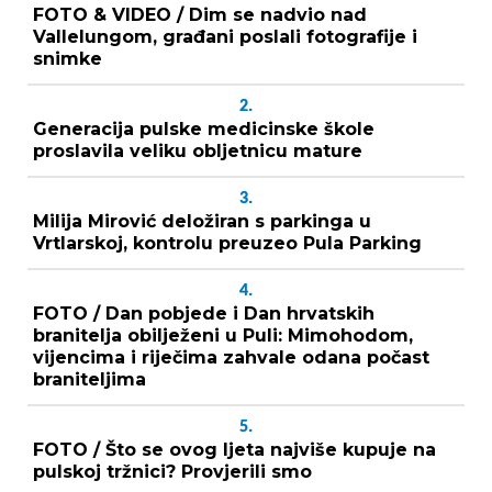
FOTO & VIDEO / Dim se nadvio nad
Vallelungom, građani poslali fotografije i
snimke
2.
Generacija pulske medicinske škole
proslavila veliku obljetnicu mature
3.
Milija Mirović deložiran s parkinga u
Vrtlarskoj, kontrolu preuzeo Pula Parking
4.
FOTO / Dan pobjede i Dan hrvatskih
branitelja obilježeni u Puli: Mimohodom,
vijencima i riječima zahvale odana počast
braniteljima
5.
FOTO / Što se ovog ljeta najviše kupuje na
pulskoj tržnici? Provjerili smo