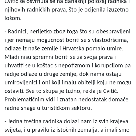
Cvitić se osvrnula se na današnji položaj radnika i
njihovih radničkih prava, što je ocijenila izuzetno
lošom.
- Radnici, nerijetko zbog toga što su obespravljeni
i jer nemaju mogućnost boriti se s vlastodršcima,
odlaze iz naše zemlje i Hrvatska pomalo umire.
Mladi nisu spremni boriti se za svoja prava i
uhvatiti se u koštac s nepotizmom i korupcijom pa
radije odlaze u druge zemlje, dok nama ostaju
umirovljenici i oni koji imaju obitelji koju ne mogu
ostaviti. Sve to skupa je tužno, rekla je Cvitić.
Problematičnim vidi i znatan nedostatak domaće
radne snage u turističkom sektoru.
- Jedna trećina radnika dolazi nam iz svih krajeva
svijeta, i u pravilu iz istočnih zemalja, a imali smo