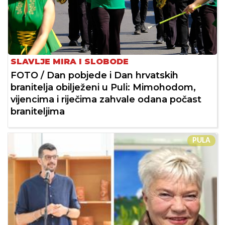
SLAVLJE MIRA I SLOBODE
FOTO / Dan pobjede i Dan hrvatskih
branitelja obilježeni u Puli: Mimohodom,
vijencima i riječima zahvale odana počast
braniteljima
PULA