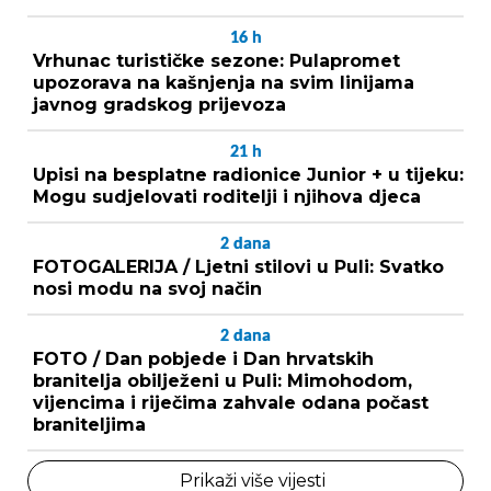
16
h
Vrhunac turističke sezone: Pulapromet
upozorava na kašnjenja na svim linijama
javnog gradskog prijevoza
21
h
Upisi na besplatne radionice Junior + u tijeku:
Mogu sudjelovati roditelji i njihova djeca
2
dana
FOTOGALERIJA / Ljetni stilovi u Puli: Svatko
nosi modu na svoj način
2
dana
FOTO / Dan pobjede i Dan hrvatskih
branitelja obilježeni u Puli: Mimohodom,
vijencima i riječima zahvale odana počast
braniteljima
Prikaži više vijesti