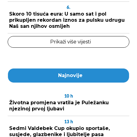
6.
Skoro 10 tisuća eura: U samo sat i pol
prikupljen rekordan iznos za pulsku udrugu
Naš san njihov osmijeh
Prikaži više vijesti
Najnovije
10
h
Životna promjena vratila je Puležanku
njezinoj prvoj ljubavi
13
h
Sedmi Valdebek Cup okupio sportaše,
susjede, glazbenike i ljubitelje pasa