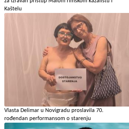
za izravan pristup Malom rimskom kazalištu i
Kaštelu
Vlasta Delimar u Novigradu proslavila 70.
rođendan performansom o starenju