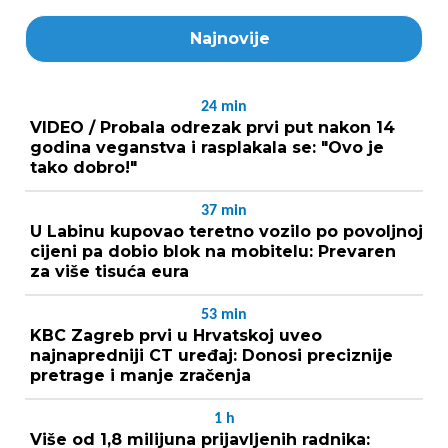
Najnovije
24
min
VIDEO / Probala odrezak prvi put nakon 14
godina veganstva i rasplakala se: "Ovo je
tako dobro!"
37
min
U Labinu kupovao teretno vozilo po povoljnoj
cijeni pa dobio blok na mobitelu: Prevaren
za više tisuća eura
53
min
KBC Zagreb prvi u Hrvatskoj uveo
najnapredniji CT uređaj: Donosi preciznije
pretrage i manje zračenja
1
h
Više od 1,8 milijuna prijavljenih radnika: