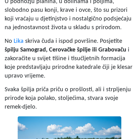
U podnožju planina, u dolinama i poljima,
slobodno pasu konji, krave i ovce, što su prizori
koji vraćaju u djetinjstvo i nostalgično podsjećaju
na jednostavnost života u skladu s prirodom.
No
Lika
skriva čuda i ispod površine. Posjetite
špilju Samograd, Cerovačke špilje ili Grabovaču
i
zakoračite u svijet tišine i tisućljetnih formacija
koje predstavljaju prirodne katedrale čiji je klesar
upravo vrijeme.
Svaka špilja priča priču o prošlosti, ali i strpljenju
prirode koja polako, stoljećima, stvara svoje
remek-djelo.