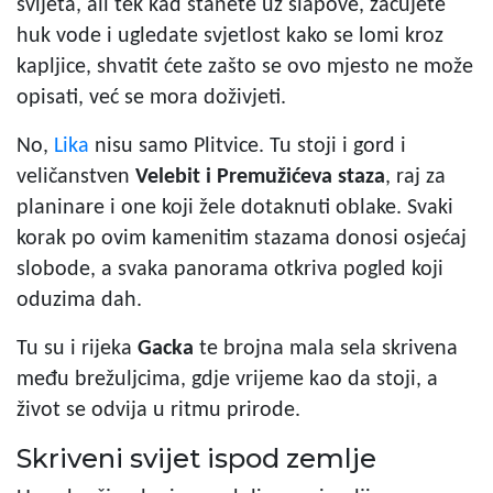
svijeta, ali tek kad stanete uz slapove, začujete
huk vode i ugledate svjetlost kako se lomi kroz
kapljice, shvatit ćete zašto se ovo mjesto ne može
opisati, već se mora doživjeti.
No,
Lika
nisu samo Plitvice. Tu stoji i gord i
veličanstven
Velebit i Premužićeva staza
, raj za
planinare i one koji žele dotaknuti oblake. Svaki
korak po ovim kamenitim stazama donosi osjećaj
slobode, a svaka panorama otkriva pogled koji
oduzima dah.
Tu su i rijeka
Gacka
te brojna mala sela skrivena
među brežuljcima, gdje vrijeme kao da stoji, a
život se odvija u ritmu prirode.
Skriveni svijet ispod zemlje