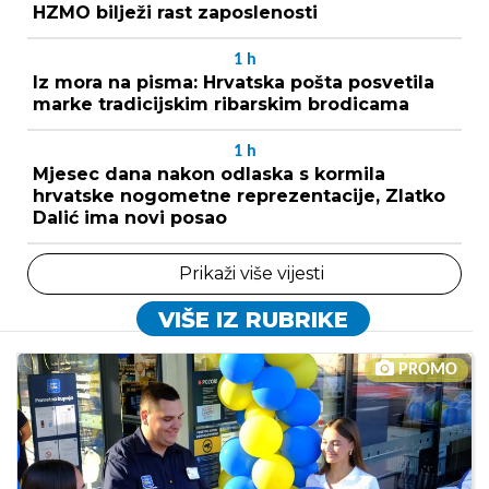
HZMO bilježi rast zaposlenosti
1
h
Iz mora na pisma: Hrvatska pošta posvetila
marke tradicijskim ribarskim brodicama
1
h
Mjesec dana nakon odlaska s kormila
hrvatske nogometne reprezentacije, Zlatko
Dalić ima novi posao
Prikaži više vijesti
VIŠE IZ RUBRIKE
PROMO