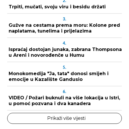
2.
Trpiti, mučati, svoju viru i besidu držati
3.
Gužve na cestama prema moru: Kolone pred
naplatama, tunelima i prijelazima
4.
Ispraćaj dostojan junaka, zabrana Thompsona
u Areni i novorođenče u Humu
5.
Monokomedija "Ja, tata" donosi smijeh i
emocije u Kazalište Gandusio
6.
VIDEO / Požari buknuli na više lokacija u Istri,
u pomoć pozvana i dva kanadera
Prikaži više vijesti