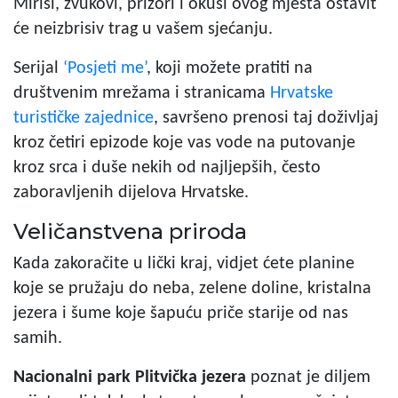
Mirisi, zvukovi, prizori i okusi ovog mjesta ostavit
će neizbrisiv trag u vašem sjećanju.
Serijal
‘Posjeti me’
, koji možete pratiti na
društvenim mrežama i stranicama
Hrvatske
turističke zajednice
, savršeno prenosi taj doživljaj
kroz četiri epizode koje vas vode na putovanje
kroz srca i duše nekih od najljepših, često
zaboravljenih dijelova Hrvatske.
Veličanstvena priroda
Kada zakoračite u lički kraj, vidjet ćete planine
koje se pružaju do neba, zelene doline, kristalna
jezera i šume koje šapuću priče starije od nas
samih.
Nacionalni park Plitvička jezera
poznat je diljem