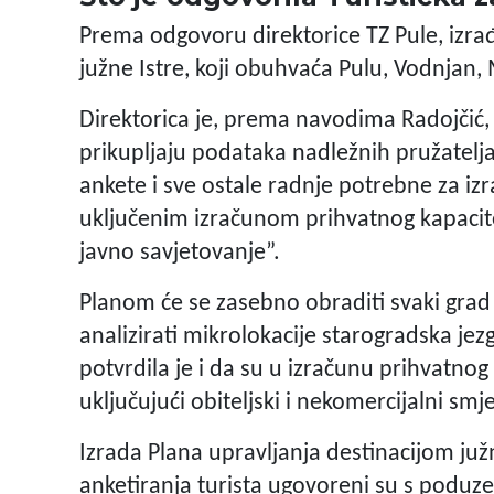
Prema odgovoru direktorice TZ Pule, izrađ
južne Istre, koji obuhvaća Pulu, Vodnjan,
Direktorica je, prema navodima Radojčić, 
prikupljaju podataka nadležnih pružatelja
ankete i sve ostale radnje potrebne za iz
uključenim izračunom prihvatnog kapacitet
javno savjetovanje”.
Planom će se zasebno obraditi svaki grad
analizirati mikrolokacije starogradska jezg
potvrdila je i da su u izračunu prihvatnog 
uključujući obiteljski i nekomercijalni smje
Izrada Plana upravljanja destinacijom južn
anketiranja turista ugovoreni su s poduze