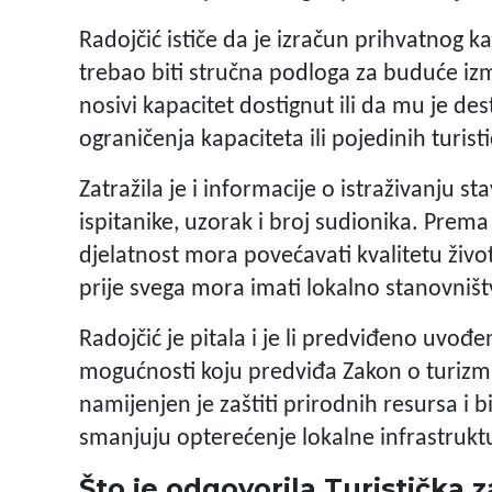
Radojčić ističe da je izračun prihvatnog k
trebao biti stručna podloga za buduće iz
nosivi kapacitet dostignut ili da mu je des
ograničenja kapaciteta ili pojedinih turis
Zatražila je i informacije o istraživanju s
ispitanike, uzorak i broj sudionika. Prem
djelatnost mora povećavati kvalitetu život
prije svega mora imati lokalno stanovništ
Radojčić je pitala i je li predviđeno uvođ
mogućnosti koju predviđa Zakon o turizmu. 
namijenjen je zaštiti prirodnih resursa i b
smanjuju opterećenje lokalne infrastrukt
Što je odgovorila Turistička 