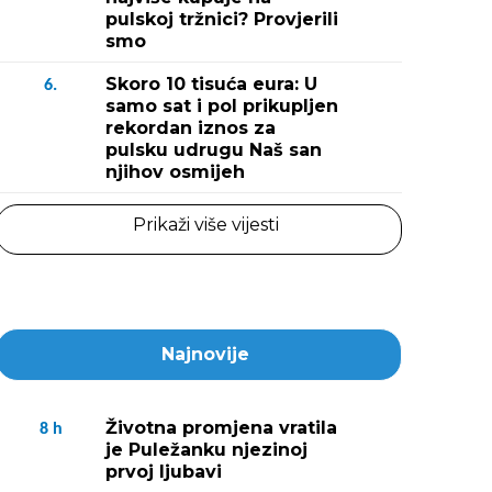
pulskoj tržnici? Provjerili
smo
Skoro 10 tisuća eura: U
6.
samo sat i pol prikupljen
rekordan iznos za
pulsku udrugu Naš san
njihov osmijeh
Prikaži više vijesti
Najnovije
Životna promjena vratila
8
h
je Puležanku njezinoj
prvoj ljubavi