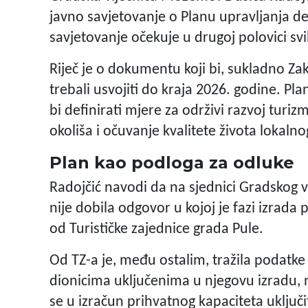
javno savjetovanje o Planu upravljanja des
savjetovanje očekuje u drugoj polovici svi
Riječ je o dokumentu koji bi, sukladno Za
trebali usvojiti do kraja 2026. godine. Pl
bi definirati mjere za održivi razvoj turi
okoliša i očuvanje kvalitete života lokaln
Plan kao podloga za odluke
Radojčić navodi da na sjednici Gradskog 
nije dobila odgovor u kojoj je fazi izrada 
od Turističke zajednice grada Pule.
Od TZ-a je, među ostalim, tražila podatke 
dionicima uključenima u njegovu izradu, n
se u izračun prihvatnog kapaciteta uključit