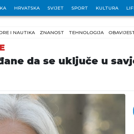
IKA
HRVATSKA
SVIJET
SPORT
KULTURA
LI
ORE I NAUTIKA
ZNANOST
TEHNOLOGIJA
OBAVIJEST
E
đane da se uključe u savj