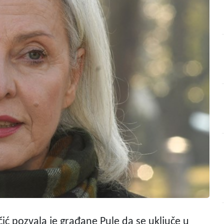
ć pozvala je građane Pule da se uključe u