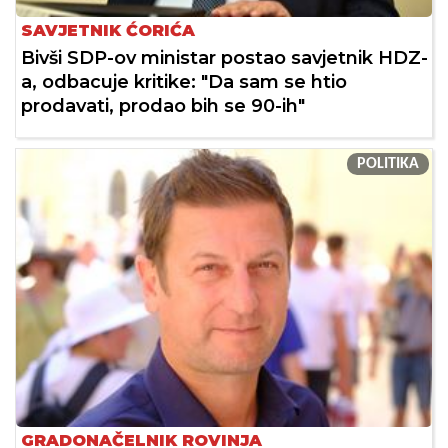
SAVJETNIK ĆORIĆA
Bivši SDP-ov ministar postao savjetnik HDZ-
a, odbacuje kritike: "Da sam se htio
prodavati, prodao bih se 90-ih"
POLITIKA
GRADONAČELNIK ROVINJA