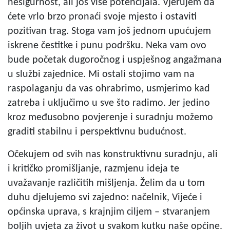
nesigurnost, ali još više potencijala. Vjerujem da
ćete vrlo brzo pronaći svoje mjesto i ostaviti
pozitivan trag. Stoga vam još jednom upućujem
iskrene čestitke i punu podršku. Neka vam ovo
bude početak dugoročnog i uspješnog angažmana
u službi zajednice. Mi ostali stojimo vam na
raspolaganju da vas ohrabrimo, usmjerimo kad
zatreba i uključimo u sve što radimo. Jer jedino
kroz međusobno povjerenje i suradnju možemo
graditi stabilnu i perspektivnu budućnost.
Očekujem od svih nas konstruktivnu suradnju, ali
i kritičko promišljanje, razmjenu ideja te
uvažavanje različitih mišljenja. Želim da u tom
duhu djelujemo svi zajedno: načelnik, Vijeće i
općinska uprava, s krajnjim ciljem – stvaranjem
boljih uvjeta za život u svakom kutku naše općine.