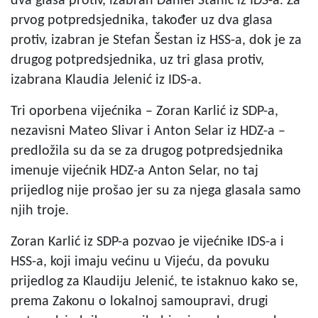
dva glasa protiv, izabran Daniel Stanić iz IDS-a. Za
prvog potpredsjednika, također uz dva glasa
protiv, izabran je Stefan Šestan iz HSS-a, dok je za
drugog potpredsjednika, uz tri glasa protiv,
izabrana Klaudia Jelenić iz IDS-a.
Tri oporbena vijećnika – Zoran Karlić iz SDP-a,
nezavisni Mateo Slivar i Anton Selar iz HDZ-a –
predložila su da se za drugog potpredsjednika
imenuje vijećnik HDZ-a Anton Selar, no taj
prijedlog nije prošao jer su za njega glasala samo
njih troje.
Zoran Karlić iz SDP-a pozvao je vijećnike IDS-a i
HSS-a, koji imaju većinu u Vijeću, da povuku
prijedlog za Klaudiju Jelenić, te istaknuo kako se,
prema Zakonu o lokalnoj samoupravi, drugi