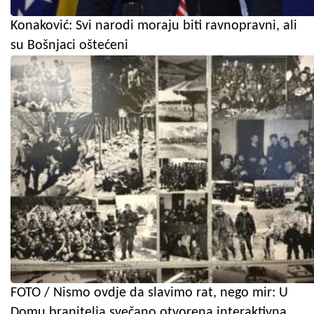
Konaković: Svi narodi moraju biti ravnopravni, ali
su Bošnjaci oštećeni
FOTO / Nismo ovdje da slavimo rat, nego mir: U
Domu branitelja svečano otvorena interaktivna