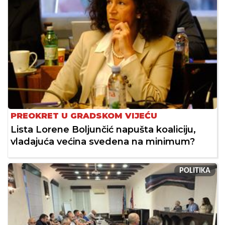
PREOKRET U GRADSKOM VIJEĆU
Lista Lorene Boljunčić napušta koaliciju,
vladajuća većina svedena na minimum?
POLITIKA