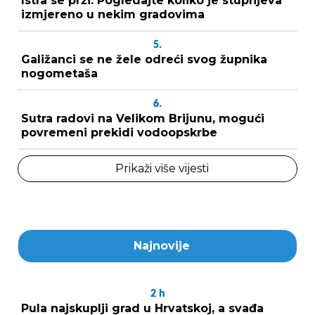
Istra se prži: Pogledajte koliko je stupnjeva
izmjereno u nekim gradovima
5.
Galižanci se ne žele odreći svog župnika
nogometaša
6.
Sutra radovi na Velikom Brijunu, mogući
povremeni prekidi vodoopskrbe
Prikaži više vijesti
Najnovije
2
h
Pula najskuplji grad u Hrvatskoj, a svađa