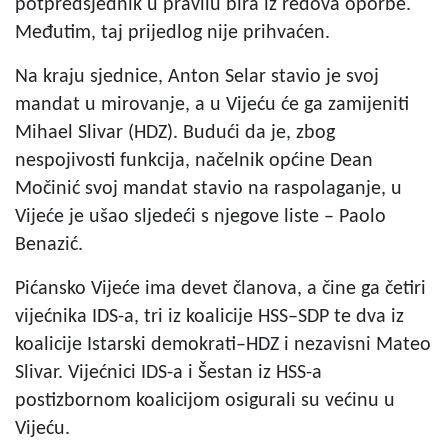
potpredsjednik u pravilu bira iz redova oporbe.
Međutim, taj prijedlog nije prihvaćen.
Na kraju sjednice, Anton Selar stavio je svoj
mandat u mirovanje, a u Vijeću će ga zamijeniti
Mihael Slivar (HDZ). Budući da je, zbog
nespojivosti funkcija, načelnik općine Dean
Močinić svoj mandat stavio na raspolaganje, u
Vijeće je ušao sljedeći s njegove liste – Paolo
Benazić.
Pićansko Vijeće ima devet članova, a čine ga četiri
vijećnika IDS-a, tri iz koalicije HSS–SDP te dva iz
koalicije Istarski demokrati–HDZ i nezavisni Mateo
Slivar. Vijećnici IDS-a i Šestan iz HSS-a
postizbornom koalicijom osigurali su većinu u
Vijeću.