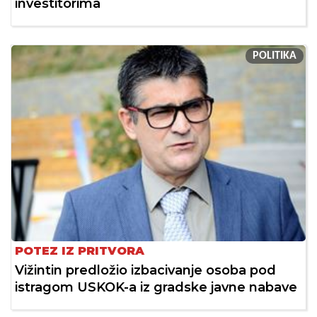
investitorima
POLITIKA
POTEZ IZ PRITVORA
Vižintin predložio izbacivanje osoba pod
istragom USKOK-a iz gradske javne nabave