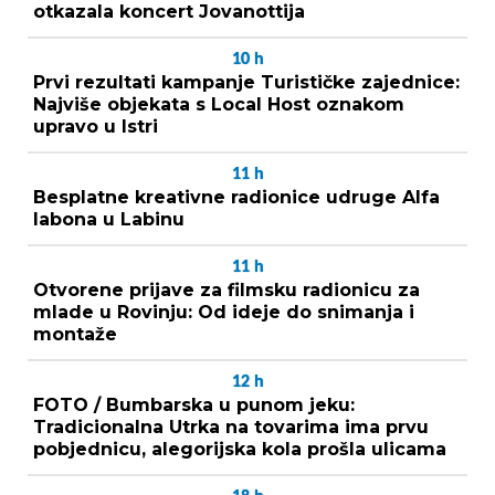
otkazala koncert Jovanottija
10
h
Prvi rezultati kampanje Turističke zajednice:
Najviše objekata s Local Host oznakom
upravo u Istri
11
h
Besplatne kreativne radionice udruge Alfa
labona u Labinu
11
h
Otvorene prijave za filmsku radionicu za
mlade u Rovinju: Od ideje do snimanja i
montaže
12
h
FOTO / Bumbarska u punom jeku:
Tradicionalna Utrka na tovarima ima prvu
pobjednicu, alegorijska kola prošla ulicama