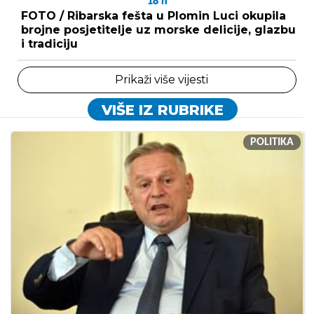
18
h
FOTO / Ribarska fešta u Plomin Luci okupila
brojne posjetitelje uz morske delicije, glazbu
i tradiciju
Prikaži više vijesti
VIŠE IZ RUBRIKE
POLITIKA