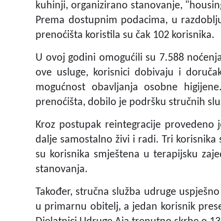
kuhinji, organizirano stanovanje, "housin
Prema dostupnim podacima, u razdoblju 
prenoćišta koristila su čak 102 korisnika.
U ovoj godini omogućili su 7.588 noćenja
ove usluge, korisnici dobivaju i doruča
mogućnost obavljanja osobne higijene. 
prenoćišta, dobilo je podršku stručnih slu
Kroz postupak reintegracije provedeno j
dalje samostalno živi i radi. Tri korisni
su korisnika smještena u terapijsku zaj
stanovanja.
Također, stručna služba udruge uspješno 
u primarnu obitelj, a jedan korisnik pres