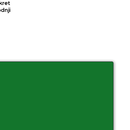
kret
dnji