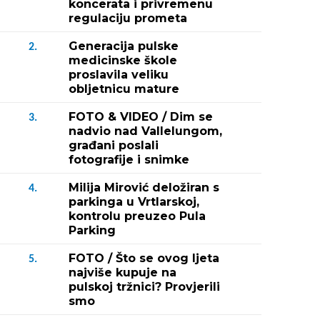
koncerata i privremenu
regulaciju prometa
Generacija pulske
2.
medicinske škole
proslavila veliku
obljetnicu mature
FOTO & VIDEO / Dim se
3.
nadvio nad Vallelungom,
građani poslali
fotografije i snimke
Milija Mirović deložiran s
4.
parkinga u Vrtlarskoj,
kontrolu preuzeo Pula
Parking
FOTO / Što se ovog ljeta
5.
najviše kupuje na
pulskoj tržnici? Provjerili
smo