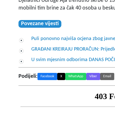
Djelatnici Udruge Aja trenutno skrbe o 13 
mobilni tim brine za čak 40 osoba u besku
Povezane vijesti
Puli ponovno najviša ocjena zbog javn
GRAĐANI KREIRAJU PRORAČUN: Prijedlo
U svim mjesnim odborima DANAS POČ
Podijeli:
Facebook
X
WhatsApp
Viber
Email