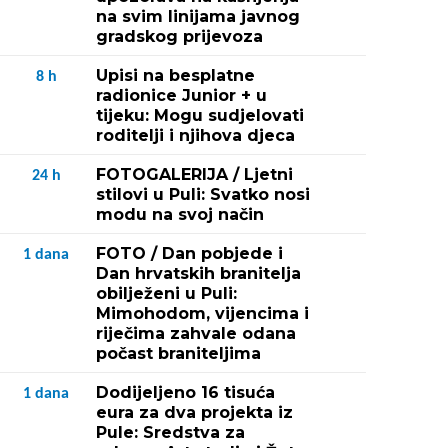
na svim linijama javnog
gradskog prijevoza
Upisi na besplatne
8
h
radionice Junior + u
tijeku: Mogu sudjelovati
roditelji i njihova djeca
FOTOGALERIJA / Ljetni
24
h
stilovi u Puli: Svatko nosi
modu na svoj način
FOTO / Dan pobjede i
1
dana
Dan hrvatskih branitelja
obilježeni u Puli:
Mimohodom, vijencima i
riječima zahvale odana
počast braniteljima
Dodijeljeno 16 tisuća
1
dana
eura za dva projekta iz
Pule: Sredstva za