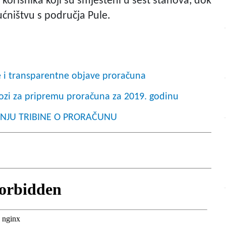
korisnika koji su smješteni u šest stanova, dok
ćništvu s područja Pule.
e i transparentne objave proračuna
zi za pripremu proračuna za 2019. godinu
INJU TRIBINE O PRORAČUNU