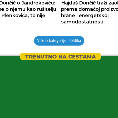
Dončić o Jandrokoviću:
Hajdaš Dončić traži zao
se o njemu kao rušitelju
prema domaćoj proizvo
 Plenkovića, to nije
hrane i energetskoj
samodostatnosti
Više iz kategorije: Politika
TRENUTNO NA CESTAMA