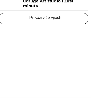
udruge Art studio i Žuta
minuta
Prikaži više vijesti