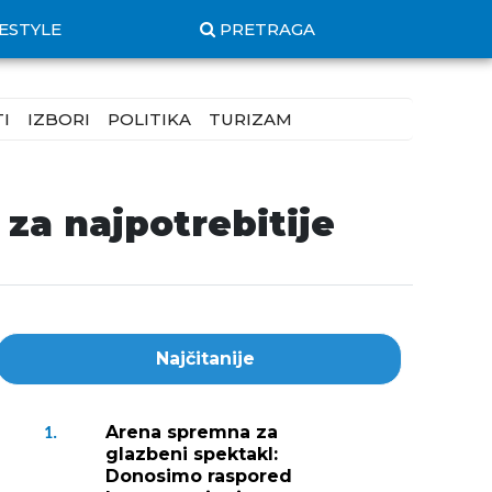
FESTYLE
PRETRAGA
I
IZBORI
POLITIKA
TURIZAM
 za najpotrebitije
Najčitanije
Arena spremna za
1.
glazbeni spektakl:
Donosimo raspored