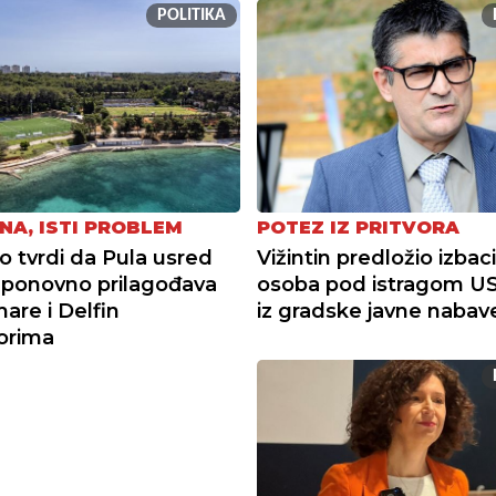
POLITIKA
NA, ISTI PROBLEM
POTEZ IZ PRITVORA
tvrdi da Pula usred
Vižintin predložio izbac
ponovno prilagođava
osoba pod istragom U
re i Delfin
iz gradske javne nabav
torima