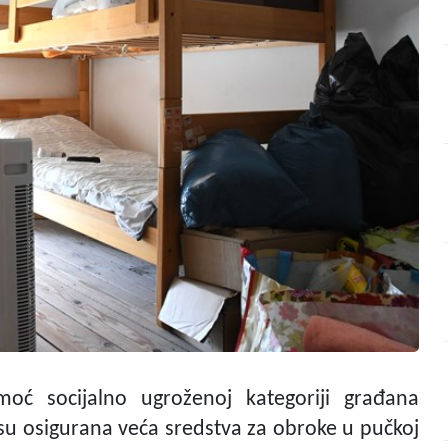
ć socijalno ugroženoj kategoriji građana
 su osigurana veća sredstva za obroke u pučkoj