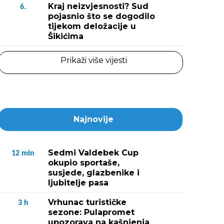
Kraj neizvjesnosti? Sud
6.
pojasnio što se dogodilo
tijekom deložacije u
Šikićima
Prikaži više vijesti
Najnovije
Sedmi Valdebek Cup
12
min
okupio sportaše,
susjede, glazbenike i
ljubitelje pasa
Vrhunac turističke
3
h
sezone: Pulapromet
upozorava na kašnjenja