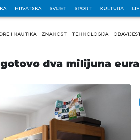
IKA
HRVATSKA
SVIJET
SPORT
KULTURA
LI
ORE I NAUTIKA
ZNANOST
TEHNOLOGIJA
OBAVIJEST
 gotovo dva milijuna eura