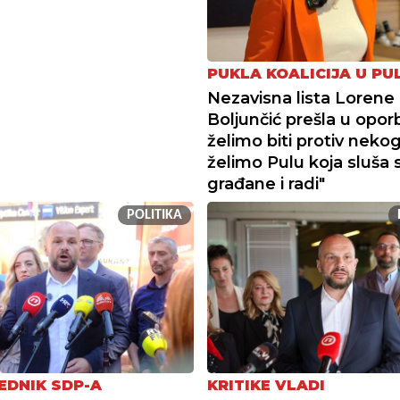
PUKLA KOALICIJA U PUL
Nezavisna lista Lorene
Boljunčić prešla u opor
želimo biti protiv neko
želimo Pulu koja sluša 
građane i radi"
POLITIKA
EDNIK SDP-A
KRITIKE VLADI