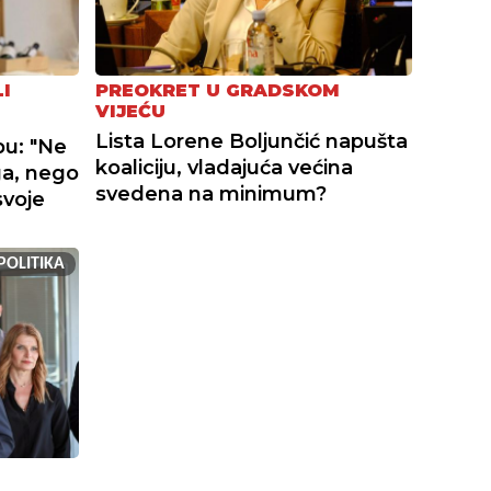
I
PREOKRET U GRADSKOM
VIJEĆU
Lista Lorene Boljunčić napušta
bu: "Ne
koaliciju, vladajuća većina
ga, nego
svedena na minimum?
svoje
POLITIKA