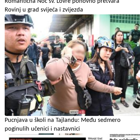
Romantična Noć sv. Lovre ponovno pretvara
Rovinj u grad svijeća i zvijezda
Pucnjava u školi na Tajlandu: Među sedmero
poginulih učenici i nastavnici