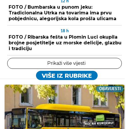
12
h
FOTO / Bumbarska u punom jeku:
Tradicionalna Utrka na tovarima ima prvu
pobjednicu, alegorijska kola prošla ulicama
18
h
FOTO / Ribarska fešta u Plomin Luci okupila
brojne posjetitelje uz morske delicije, glazbu
i tradiciju
Prikaži više vijesti
VIŠE IZ RUBRIKE
OBAVIJESTI