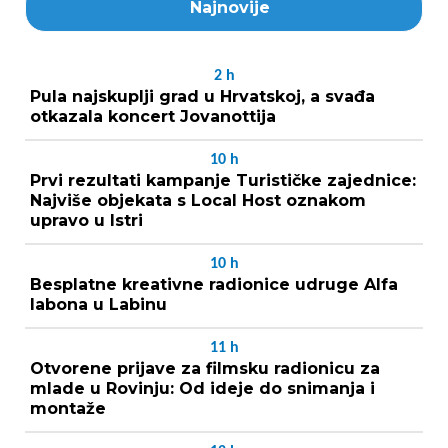
Najnovije
2
h
Pula najskuplji grad u Hrvatskoj, a svađa
otkazala koncert Jovanottija
10
h
Prvi rezultati kampanje Turističke zajednice:
Najviše objekata s Local Host oznakom
upravo u Istri
10
h
Besplatne kreativne radionice udruge Alfa
labona u Labinu
11
h
Otvorene prijave za filmsku radionicu za
mlade u Rovinju: Od ideje do snimanja i
montaže