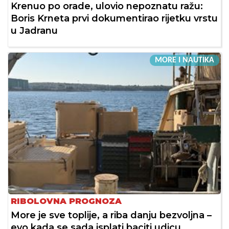
Krenuo po orade, ulovio nepoznatu ražu:
Boris Krneta prvi dokumentirao rijetku vrstu
u Jadranu
MORE I NAUTIKA
RIBOLOVNA PROGNOZA
More je sve toplije, a riba danju bezvoljna –
evo kada se sada isplati baciti udicu