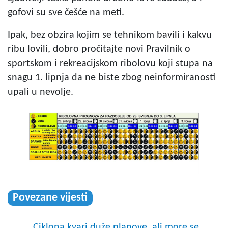
gofovi su sve češće na meti.
Ipak, bez obzira kojim se tehnikom bavili i kakvu
ribu lovili, dobro pročitajte novi Pravilnik o
sportskom i rekreacijskom ribolovu koji stupa na
snagu 1. lipnja da ne biste zbog neinformiranosti
upali u nevolje.
Povezane vijesti
Ciklona kvari duže planove, ali more se