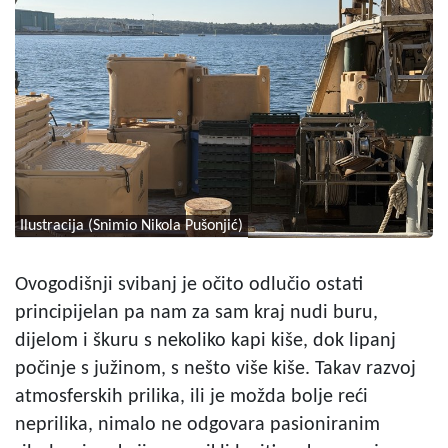
Ilustracija (Snimio Nikola Pušonjić)
Ovogodišnji svibanj je očito odlučio ostati
principijelan pa nam za sam kraj nudi buru,
dijelom i škuru s nekoliko kapi kiše, dok lipanj
počinje s južinom, s nešto više kiše. Takav razvoj
atmosferskih prilika, ili je možda bolje reći
neprilika, nimalo ne odgovara pasioniranim