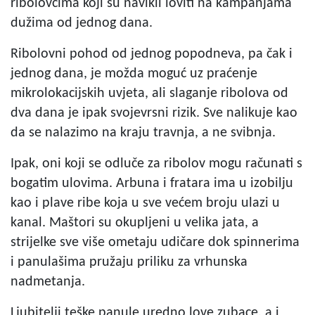
ribolovcima koji su navikli loviti na kampanjama
dužima od jednog dana.
Ribolovni pohod od jednog popodneva, pa čak i
jednog dana, je možda moguć uz praćenje
mikrolokacijskih uvjeta, ali slaganje ribolova od
dva dana je ipak svojevrsni rizik. Sve nalikuje kao
da se nalazimo na kraju travnja, a ne svibnja.
Ipak, oni koji se odluče za ribolov mogu računati s
bogatim ulovima. Arbuna i fratara ima u izobilju
kao i plave ribe koja u sve većem broju ulazi u
kanal. Maštori su okupljeni u velika jata, a
strijelke sve više ometaju udičare dok spinnerima
i panulašima pružaju priliku za vrhunska
nadmetanja.
Ljubitelji teške panule uredno love zubace, a i