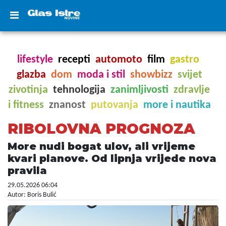
lifestyle
recepti
automoto
film
gastro
glazba
dom
moda i stil
showbizz
svijet
zivotinja
tehnologija
zanimljivosti
zdravlje
i fitness
znanost
putovanja
more i nautika
RIBOLOVNA PROGNOZA
More nudi bogat ulov, ali vrijeme
kvari planove. Od lipnja vrijede nova
pravila
29.05.2026 06:04
Autor: Boris Bulić