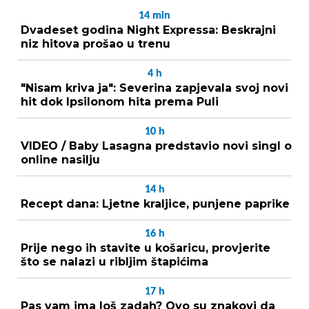
14
min
Dvadeset godina Night Expressa: Beskrajni
niz hitova prošao u trenu
4
h
"Nisam kriva ja": Severina zapjevala svoj novi
hit dok Ipsilonom hita prema Puli
10
h
VIDEO / Baby Lasagna predstavio novi singl o
online nasilju
14
h
Recept dana: Ljetne kraljice, punjene paprike
16
h
Prije nego ih stavite u košaricu, provjerite
što se nalazi u ribljim štapićima
17
h
Pas vam ima loš zadah? Ovo su znakovi da