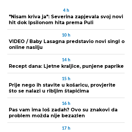
4
h
"Nisam kriva ja": Severina zapjevala svoj novi
hit dok Ipsilonom hita prema Puli
10
h
VIDEO / Baby Lasagna predstavio novi singl o
online nasilju
14
h
Recept dana: Ljetne kraljice, punjene paprike
15
h
Prije nego ih stavite u košaricu, provjerite
što se nalazi u ribljim štapićima
16
h
Pas vam ima loš zadah? Ovo su znakovi da
problem možda nije bezazlen
17
h