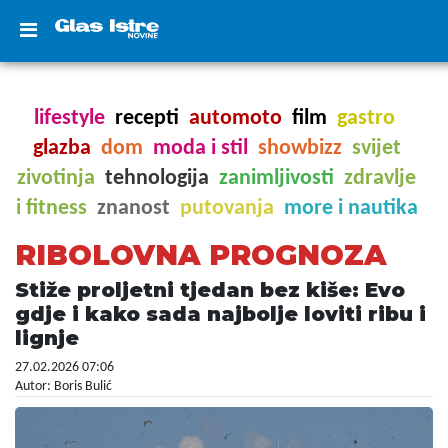
lifestyle
recepti
automoto
film
gastro
glazba
dom
moda i stil
showbizz
svijet
zivotinja
tehnologija
zanimljivosti
zdravlje
i fitness
znanost
putovanja
more i nautika
RIBOLOVNA PROGNOZA
Stiže proljetni tjedan bez kiše: Evo
gdje i kako sada najbolje loviti ribu i
lignje
27.02.2026 07:06
Autor: Boris Bulić