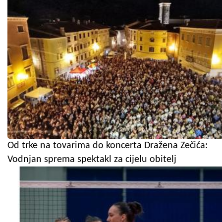
Od trke na tovarima do koncerta Dražena Zečića:
Vodnjan sprema spektakl za cijelu obitelj