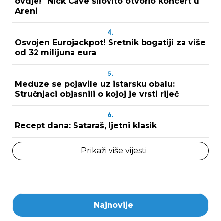
ovdje!" Nick Cave silovito otvorio koncert u
Areni
4.
Osvojen Eurojackpot! Sretnik bogatiji za više
od 32 milijuna eura
5.
Meduze se pojavile uz istarsku obalu:
Stručnjaci objasnili o kojoj je vrsti riječ
6.
Recept dana: Sataraš, ljetni klasik
Prikaži više vijesti
Najnovije