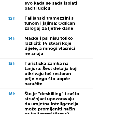
evo kada se sada isplati
baciti udicu
Talijanski tramezzini s
12
h
tunom i jajima: Odličan
zalogaj za ljetne dane
Mačke i psi nisu toliko
14
h
različiti: 14 stvari koje
dijele, a mnogi vlasnici
ne znaju
Turistička zamka na
15
h
tanjuru: Šest detalja koji
otkrivaju loš restoran
prije nego što uopće
naručite
Što je "deskilling" i zašto
16
h
stručnjaci upozoravaju
da umjetna inteligencija
može promijeniti način