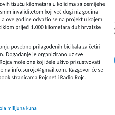
novih tisuću kilometara u kolicima za osmijehe
esnim invaliditetom koji već dugi niz godina
, a ove godine odvažio se na projekt u kojem
klom prijeći 1.000 kilometara duž hrvatske
upnju posebno prilagođenih bicikala za četiri
ven. Događanje je organizirano uz sve
ojca mole one koji žele uživo prisustvovati
ve na
info.surojc@gmail.com
. Razgovor će se
book stranicama Rojcnet i Radio Rojc.
ola milijuna kuna