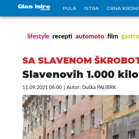
PULA
ISTRA
CRNA KRON
lifestyle
recepti
automoto
film
gastr
SA SLAVENOM ŠKROBOT
Slavenovih 1.000 kil
11.09.2021 06:00
| Autor: Duška PALIBRK