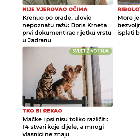
NIJE VJEROVAO OČIMA
RIBOL
Krenuo po orade, ulovio
More je 
nepoznatu ražu: Boris Krneta
bezvolj
prvi dokumentirao rijetku vrstu
isplati 
u Jadranu
SVIJET ŽIVOTINJA
TKO BI REKAO
Mačke i psi nisu toliko različiti:
14 stvari koje dijele, a mnogi
vlasnici ne znaju