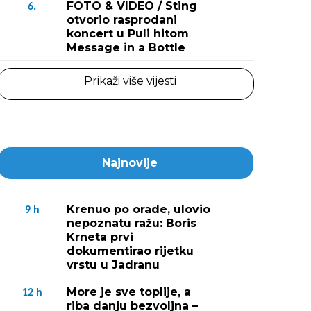
FOTO & VIDEO / Sting
6.
otvorio rasprodani
koncert u Puli hitom
Message in a Bottle
Prikaži više vijesti
Najnovije
Krenuo po orade, ulovio
9
h
nepoznatu ražu: Boris
Krneta prvi
dokumentirao rijetku
vrstu u Jadranu
More je sve toplije, a
12
h
riba danju bezvoljna –