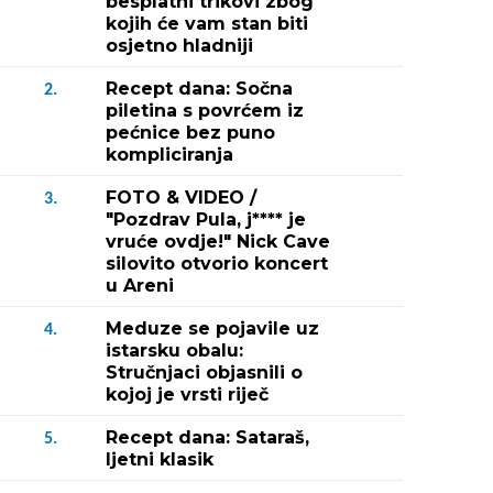
besplatni trikovi zbog
kojih će vam stan biti
osjetno hladniji
Recept dana: Sočna
2.
piletina s povrćem iz
pećnice bez puno
kompliciranja
FOTO & VIDEO /
3.
"Pozdrav Pula, j**** je
vruće ovdje!" Nick Cave
silovito otvorio koncert
u Areni
Meduze se pojavile uz
4.
istarsku obalu:
Stručnjaci objasnili o
kojoj je vrsti riječ
Recept dana: Sataraš,
5.
ljetni klasik