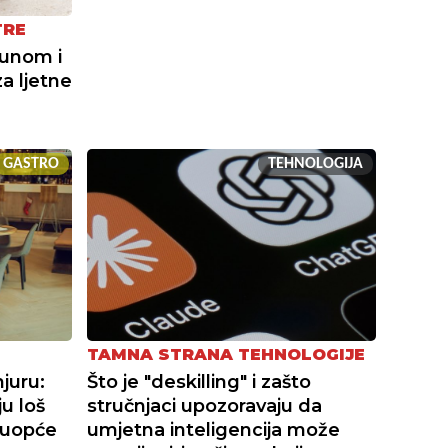
TRE
tunom i
za ljetne
GASTRO
TEHNOLOGIJA
TAMNA STRANA TEHNOLOGIJE
juru:
Što je "deskilling" i zašto
ju loš
stručnjaci upozoravaju da
o uopće
umjetna inteligencija može