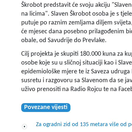
Škrobot predstavit će svoju akciju "Slave
na licima". Slaven Škrobot osoba je s tjel
putuje po raznim zemljama diljem svijeta
će mjesec dana posebno prilagođenim bici
obale, od Savudrije do Prevlake.
Cilj projekta je skupiti 180.000 kuna za k
osobe koje su u sličnoj situaciji kao i Sla
epidemiološke mjere te iz Saveza udruga R
susretu i razgovoru sa Slavenom da se ja
uživo prenositi na Radio Rojcu te na Face
Povezane vijesti
Za ogradni zid od 135 metara više od p