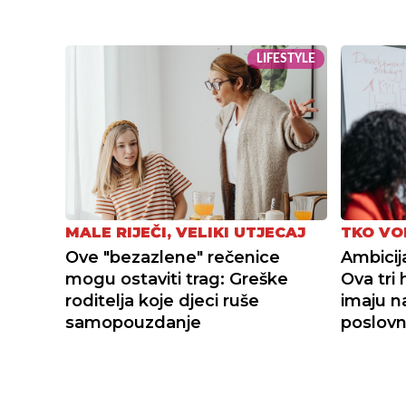
LIFESTYLE
TKO VO
MALE RIJEČI, VELIKI UTJECAJ
Ambicij
Ove "bezazlene" rečenice
Ova tri
mogu ostaviti trag: Greške
imaju n
roditelja koje djeci ruše
poslovn
samopouzdanje