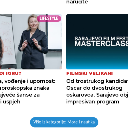
naručite
LIFESTYLE
DI IGRU?
FILMSKI VELIKANI
a, vođenje i upornost:
Od trostrukog kandida
 horoskopska znaka
Oscar do dvostrukog
ajveće šanse za
oskarovca, Sarajevo obj
i uspjeh
impresivan program
Više iz kategorije: More i nautika