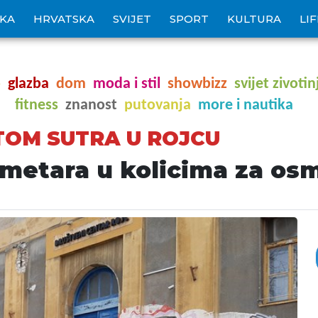
IKA
HRVATSKA
SVIJET
SPORT
KULTURA
LI
o
glazba
dom
moda i stil
showbizz
svijet zivotin
fitness
znanost
putovanja
more i nautika
OM SUTRA U ROJCU
ometara u kolicima za osm