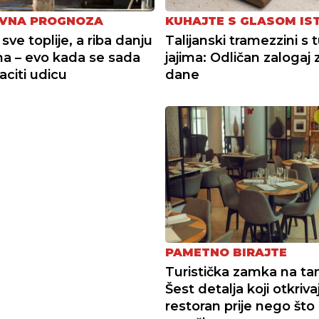
OVNA PROGNOZA
KUHAJTE S GLASOM IS
sve toplije, a riba danju
Talijanski tramezzini s 
na – evo kada se sada
jajima: Odličan zalogaj 
baciti udicu
dane
PAMETNO BIRAJTE
Turistička zamka na tan
Šest detalja koji otkriva
restoran prije nego št