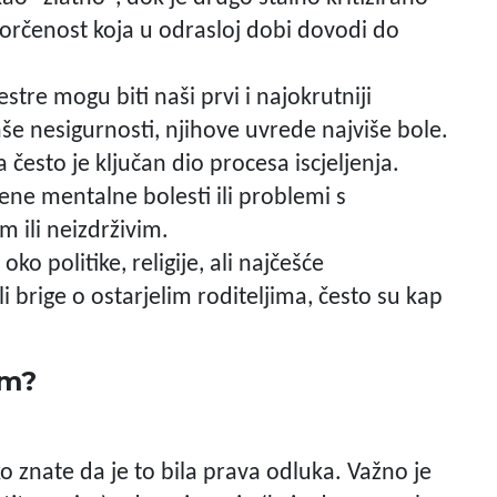
orčenost koja u odrasloj dobi dovodi do
estre mogu biti naši prvi i najokrutniji
aše nesigurnosti, njihove uvrede najviše bole.
često je ključan dio procesa iscjeljenja.
čene mentalne bolesti ili problemi s
 ili neizdrživim.
ko politike, religije, ali najčešće
ili brige o ostarjelim roditeljima, često su kap
om?
ko znate da je to bila prava odluka. Važno je