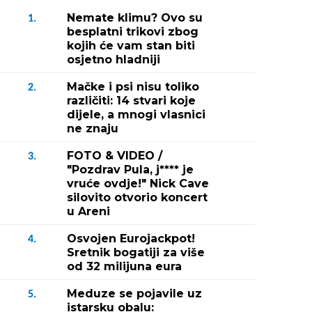
Nemate klimu? Ovo su
1.
besplatni trikovi zbog
kojih će vam stan biti
osjetno hladniji
Mačke i psi nisu toliko
2.
različiti: 14 stvari koje
dijele, a mnogi vlasnici
ne znaju
FOTO & VIDEO /
3.
"Pozdrav Pula, j**** je
vruće ovdje!" Nick Cave
silovito otvorio koncert
u Areni
Osvojen Eurojackpot!
4.
Sretnik bogatiji za više
od 32 milijuna eura
Meduze se pojavile uz
5.
istarsku obalu: