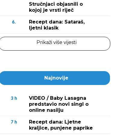
Stručnjaci objasnili o
kojoj je vrsti riječ
Recept dana: Sataraš,
6.
ljetni klasik
Prikaži više vijesti
Najnovije
VIDEO / Baby Lasagna
3
h
predstavio novi singl o
online nasilju
Recept dana: Ljetne
7
h
kraljice, punjene paprike