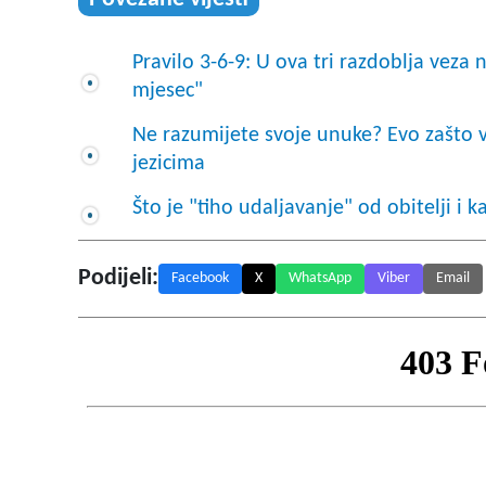
Pravilo 3-6-9: U ova tri razdoblja veza 
mjesec"
Ne razumijete svoje unuke? Evo zašto v
jezicima
Što je "tiho udaljavanje" od obitelji i
Podijeli:
Facebook
X
WhatsApp
Viber
Email