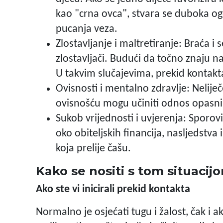
kao "crna ovca", stvara se duboka og
pucanja veza.
Zlostavljanje i maltretiranje: Braća i s
zlostavljači. Budući da točno znaju n
U takvim slučajevima, prekid kontakta 
Ovisnosti i mentalno zdravlje: Nelije
ovisnošću mogu učiniti odnos opasnim
Sukob vrijednosti i uvjerenja: Sporovi o
oko obiteljskih financija, nasljedstva 
koja prelije čašu.
Kako se nositi s tom situacij
Ako ste vi inicirali prekid kontakta
Normalno je osjećati tugu i žalost, čak i a