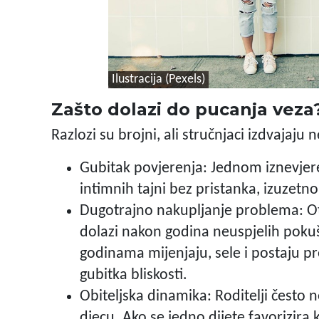
Ilustracija (Pexels)
Zašto dolazi do pucanja veza
Razlozi su brojni, ali stručnjaci izdvajaju 
Gubitak povjerenja: Jednom iznevjere
intimnih tajni bez pristanka, izuzetno
Dugotrajno nakupljanje problema: Otu
dolazi nakon godina neuspjelih pokuš
godinama mijenjaju, sele i postaju p
gubitka bliskosti.
Obiteljska dinamika: Roditelji često n
djecu. Ako se jedno dijete favorizira 