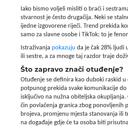
Iako bismo voljeli misliti o braći i sestr
stvarnost je često drugačija. Neki se sta
ijedne izgovorene riječi. Trend prekida kon
samo za slavne osobe i TikTok; to je feno
Istraživanja
pokazuju
da je čak 28% ljudi
ili sestre, a za mnoge taj razdor traje do
Što zapravo znači otuđenje?
Otuđenje se definira kao duboki raskid u
potpunog prekida svake komunikacije do 
isključivo na nužna obiteljska okupljanj
čin povlačenja granica zbog ponovljenih p
brojeva, promjenu mjesta stanovanja ili t
na događaje gdje će ta osoba biti prisutn