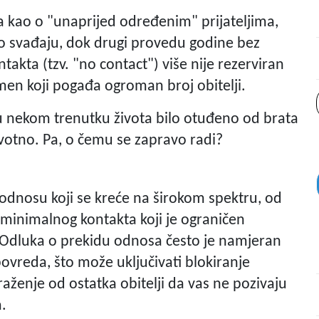
ama kao o "unaprijed određenim" prijateljima,
lno svađaju, dok drugi provedu godine bez
takta (tzv. "no contact") više nije rezerviran
men koji pogađa ogroman broj obitelji.
 u nekom trenutku života bilo otuđeno od brata
životno. Pa, o čemu se zapravo radi?
 odnosu koji se kreće na širokom spektru, od
minimalnog kontakta koji je ograničen
a. Odluka o prekidu odnosa često je namjeran
ovreda, što može uključivati blokiranje
raženje od ostatka obitelji da vas ne pozivaju
a.