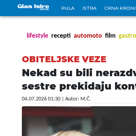
PULA
ISTRA
CRNA KRON
lifestyle
recepti
automoto
film
gastr
OBITELJSKE VEZE
Nekad su bili nerazdv
sestre prekidaju kon
04.07.2026 01:30
| Autor: M.Č.