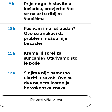
Prije nego ih stavite u
9
h
košaricu, provjerite što
se nalazi u ribljim
štapićima
Pas vam ima loš zadah?
10
h
Ovo su znakovi da
problem možda nije
bezazlen
Krema ili sprej za
11
h
sunčanje? Otkrivamo što
je bolje
S njima nije pametno
12
h
ulaziti u sukob: Ovo su
dva najnemilosrdnija
horoskopska znaka
Prikaži više vijesti