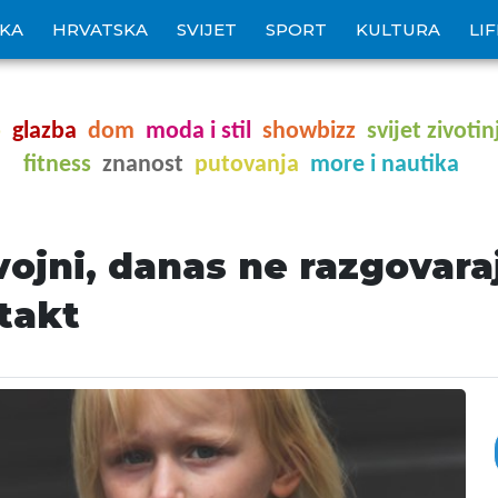
IKA
HRVATSKA
SVIJET
SPORT
KULTURA
LI
o
glazba
dom
moda i stil
showbizz
svijet zivotin
fitness
znanost
putovanja
more i nautika
ojni, danas ne razgovaraj
takt