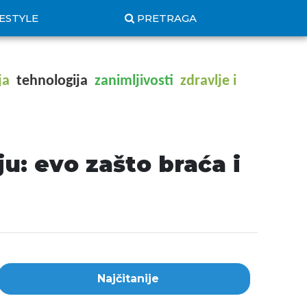
FESTYLE
PRETRAGA
ja
tehnologija
zanimljivosti
zdravlje i
u: evo zašto braća i
Najčitanije