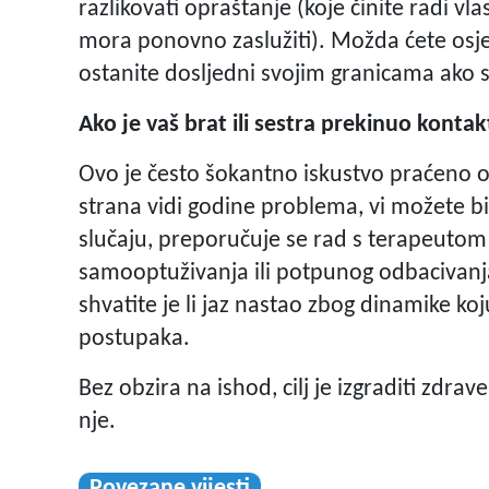
razlikovati opraštanje (koje činite radi v
mora ponovno zaslužiti). Možda ćete osjećati
ostanite dosljedni svojim granicama ako 
Ako je vaš brat ili sestra prekinuo konta
Ovo je često šokantno iskustvo praćeno o
strana vidi godine problema, vi možete b
slučaju, preporučuje se rad s terapeutom 
samooptuživanja ili potpunog odbacivanj
shvatite je li jaz nastao zbog dinamike koju 
postupaka.
Bez obzira na ishod, cilj je izgraditi zdr
nje.
Povezane vijesti