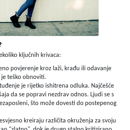
?
nekoliko ključnih krivaca:
no povjerenje kroz laži, krađu ili odavanje
 je teško obnoviti.
đenje je rijetko ishitrena odluka. Najčešće
aja da se popravi nezdrav odnos. Ljudi se s
rezaposleni, što može dovesti do postepenog
esvjesno kreiraju različita okruženja za svoju
kao "zlatno", dok je drugo stalno kritizirano