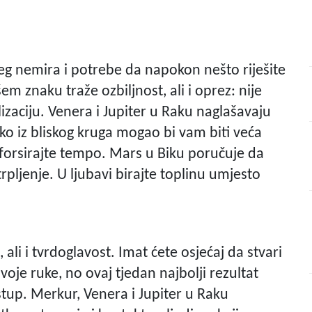
g nemira i potrebe da napokon nešto riješite
m znaku traže ozbiljnost, ali i oprez: nije
zaciju. Venera i Jupiter u Raku naglašavaju
ko iz bliskog kruga mogao bi vam biti veća
forsirajte tempo. Mars u Biku poručuje da
trpljenje. U ljubavi birajte toplinu umjesto
ali i tvrdoglavost. Imat ćete osjećaj da stvari
oje ruke, no ovaj tjedan najbolji rezultat
istup. Merkur, Venera i Jupiter u Raku