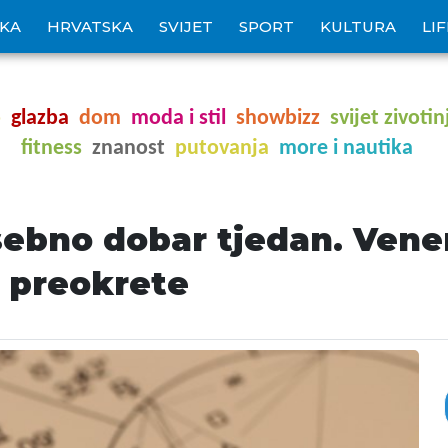
IKA
HRVATSKA
SVIJET
SPORT
KULTURA
LI
o
glazba
dom
moda i stil
showbizz
svijet zivotin
fitness
znanost
putovanja
more i nautika
sebno dobar tjedan. Vene
e preokrete