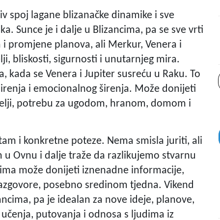
iv spoj lagane blizanačke dinamike i sve
. Sunce je i dalje u Blizancima, pa se sve vrti
 i promjene planova, ali Merkur, Venera i
, bliskosti, sigurnosti i unutarnjeg mira.
a, kada se Venera i Jupiter susreću u Raku. To
mirenja i emocionalnog širenja. Može donijeti
obitelji, potrebu za ugodom, hranom, domom i
itam i konkretne poteze. Nema smisla juriti, ali
un u Ovnu i dalje traže da razlikujemo stvarnu
cima može donijeti iznenadne informacije,
razgovore, posebno sredinom tjedna. Vikend
cima, pa je idealan za nove ideje, planove,
 učenja, putovanja i odnosa s ljudima iz