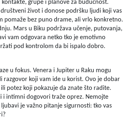
, kontakte, grupe i planove za budućnost.
 društveni život i donose podršku ljudi koji vas
am pomaže bez puno drame, ali vrlo konkretno.
adnju. Mars u Biku podržava učenje, putovanja,
avi vam odgovara netko tko je emotivno
držati pod kontrolom da bi ispalo dobro.
olaze u fokus. Venera i Jupiter u Raku mogu
ili razgovor koji vam ide u korist. Ovo je dobar
ili potez koji pokazuje da znate što radite.
i i intimni dogovori traže oprez. Nemojte
ljubavi je važno pitanje sigurnosti: tko vas
ri?