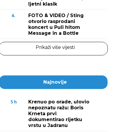
ljetni klasik
FOTO & VIDEO / Sting
6.
otvorio rasprodani
koncert u Puli hitom
Message in a Bottle
Prikaži više vijesti
Najnovije
Krenuo po orade, ulovio
5
h
nepoznatu ražu: Boris
Krneta prvi
dokumentirao rijetku
vrstu u Jadranu