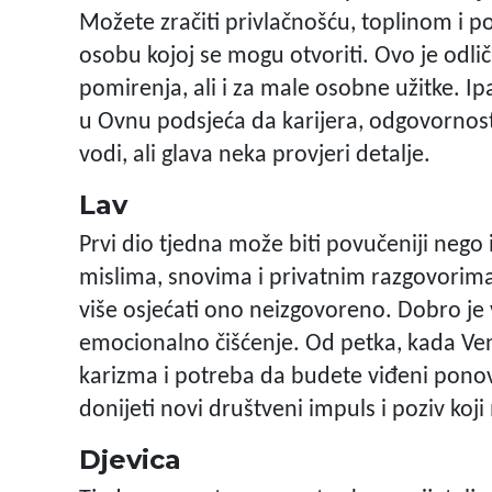
Možete zračiti privlačnošću, toplinom i po
osobu kojoj se mogu otvoriti. Ovo je odlič
pomirenja, ali i za male osobne užitke. Ip
u Ovnu podsjeća da karijera, odgovornost 
vodi, ali glava neka provjeri detalje.
Lav
Prvi dio tjedna može biti povučeniji nego
mislima, snovima i privatnim razgovorim
više osjećati ono neizgovoreno. Dobro je 
emocionalno čišćenje. Od petka, kada Vener
karizma i potreba da budete viđeni pono
donijeti novi društveni impuls i poziv koj
Djevica