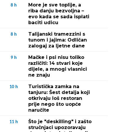
More je sve toplije, a
8
h
riba danju bezvoljna –
evo kada se sada isplati
baciti udicu
Talijanski tramezzini s
8
h
tunom i jajima: Odličan
zalogaj za ljetne dane
Mačke i psi nisu toliko
9
h
različiti: 14 stvari koje
dijele, a mnogi vlasnici
ne znaju
Turistička zamka na
10
h
tanjuru: Šest detalja koji
otkrivaju loš restoran
prije nego što uopće
naručite
Što je "deskilling" i zašto
11
h
stručnjaci upozoravaju