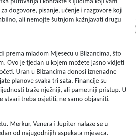
tka putovanja i kontakte s ljudima koji vam
 za dogovore, pisanje, učenje i razgovore koji
tabilno, ali nemojte šutnjom kažnjavati drugu
odi prema mladom Mjesecu u Blizancima, što
m. Ovo je tjedan u kojem možete jasno vidjeti
započeti. Uran u Blizancima donosi iznenadne
jate planove svaka tri sata. Financije su
jednosti traže nježniji, ali pametniji pristup. U
e stvari treba osjetiti, ne samo objasniti.
u. Merkur, Venera i Jupiter nalaze se u
edan od najugodnijih aspekata mjeseca.