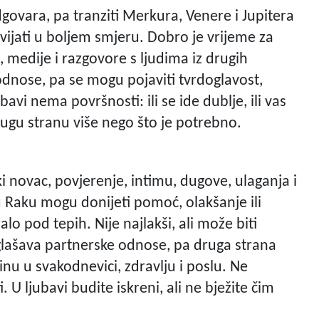
govara, pa tranziti Merkura, Venere i Jupitera
vijati u boljem smjeru. Dobro je vrijeme za
medije i razgovore s ljudima iz drugih
odnose, pa se mogu pojaviti tvrdoglavost,
bavi nema površnosti: ili se ide dublje, ili vas
ugu stranu više nego što je potrebno.
i novac, povjerenje, intimu, dugove, ulaganja i
u Raku mogu donijeti pomoć, olakšanje ili
o pod tepih. Nije najlakši, ali može biti
aglašava partnerske odnose, pa druga strana
inu u svakodnevici, zdravlju i poslu. Ne
 U ljubavi budite iskreni, ali ne bježite čim