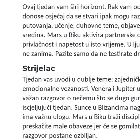
Ovaj tjedan vam širi horizont. Rak vam od
donose osjećaj da se stvari ipak mogu raz
putovanja, učenje, duhovne teme, objave, 
sredina. Mars u Biku aktivira partnerske 
privlačnost i napetost u isto vrijeme. U lju
ne zanima. Pazite samo da ne testirate dr
Strijelac
Tjedan vas uvodi u dublje teme: zajedničk
emocionalne vezanosti. Venera i Jupiter 
važan razgovor o nečemu što se dugo gural
iscjeljujući tjedan. Sunce u Blizancima n
ima važnu ulogu. Mars u Biku traži discipl
preskačite male obaveze jer će se gomilati.
razgovor postane ozbiljan.