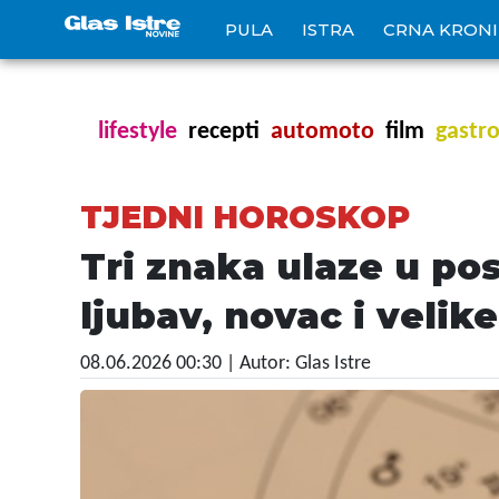
PULA
ISTRA
CRNA KRON
lifestyle
recepti
automoto
film
gastr
TJEDNI HOROSKOP
Tri znaka ulaze u po
ljubav, novac i velik
08.06.2026 00:30
| Autor: Glas Istre