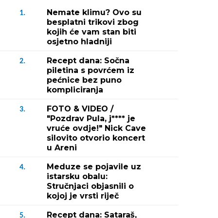
Nemate klimu? Ovo su
1.
besplatni trikovi zbog
kojih će vam stan biti
osjetno hladniji
Recept dana: Sočna
2.
piletina s povrćem iz
pećnice bez puno
kompliciranja
FOTO & VIDEO /
3.
"Pozdrav Pula, j**** je
vruće ovdje!" Nick Cave
silovito otvorio koncert
u Areni
Meduze se pojavile uz
4.
istarsku obalu:
Stručnjaci objasnili o
kojoj je vrsti riječ
Recept dana: Sataraš,
5.