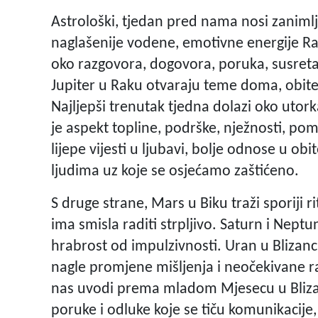
Astrološki, tjedan pred nama nosi zanimlj
naglašenije vodene, emotivne energije Raka
oko razgovora, dogovora, poruka, susreta
Jupiter u Raku otvaraju teme doma, obitelji
Najljepši trenutak tjedna dolazi oko utork
je aspekt topline, podrške, nježnosti, po
lijepe vijesti u ljubavi, bolje odnose u 
ljudima uz koje se osjećamo zaštićeno.
S druge strane, Mars u Biku traži sporiji r
ima smisla raditi strpljivo. Saturn i Nept
hrabrost od impulzivnosti. Uran u Blizan
nagle promjene mišljenja i neočekivane 
nas uvodi prema mladom Mjesecu u Blizan
poruke i odluke koje se tiču komunikacije,