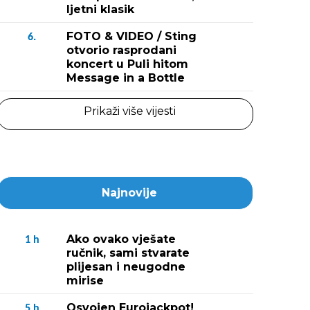
ljetni klasik
FOTO & VIDEO / Sting
6.
otvorio rasprodani
koncert u Puli hitom
Message in a Bottle
Prikaži više vijesti
Najnovije
Ako ovako vješate
1
h
ručnik, sami stvarate
plijesan i neugodne
mirise
Osvojen Eurojackpot!
5
h