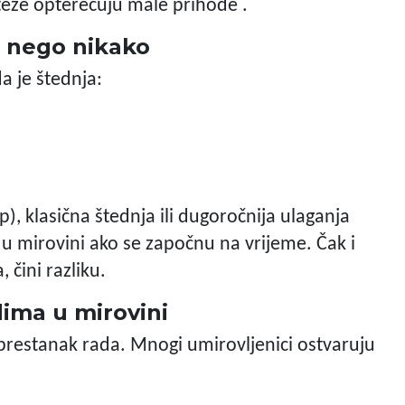
teže opterećuju male prihode .
o nego nikako
a je štednja:
), klasična štednja ili dugoročnija ulaganja
 u mirovini ako se započnu na vrijeme. Čak i
čini razliku.
ima u mirovini
prestanak rada. Mnogi umirovljenici ostvaruju