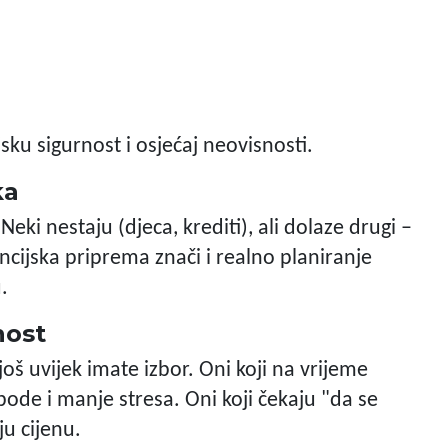
sku sigurnost i osjećaj neovisnosti.
ka
Neki nestaju (djeca, krediti), ali dolaze drugi –
ncijska priprema znači i realno planiranje
.
nost
oš uvijek imate izbor. Oni koji na vrijeme
ode i manje stresa. Oni koji čekaju "da se
ju cijenu.