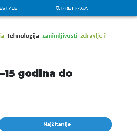
FESTYLE
PRETRAGA
ja
tehnologija
zanimljivosti
zdravlje i
0–15 godina do
Najčitanije