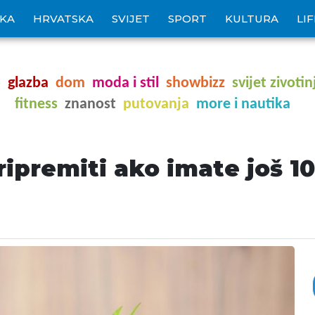
IKA
HRVATSKA
SVIJET
SPORT
KULTURA
LI
o
glazba
dom
moda i stil
showbizz
svijet zivotin
fitness
znanost
putovanja
more i nautika
ripremiti ako imate još 1