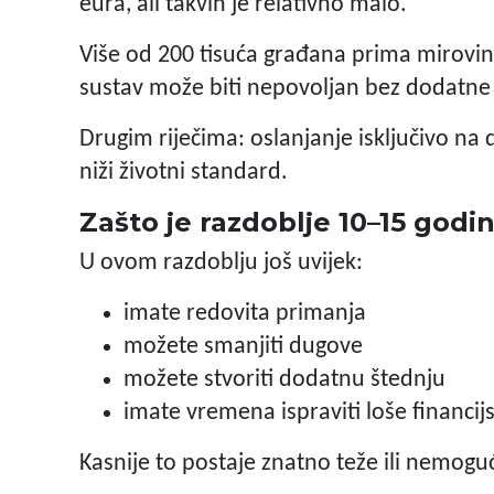
eura, ali takvih je relativno malo.
Više od 200 tisuća građana prima mirovin
sustav može biti nepovoljan bez dodatne
Drugim riječima: oslanjanje isključivo na 
niži životni standard.
Zašto je razdoblje 10–15 godi
U ovom razdoblju još uvijek:
imate redovita primanja
možete smanjiti dugove
možete stvoriti dodatnu štednju
imate vremena ispraviti loše financij
Kasnije to postaje znatno teže ili nemogu