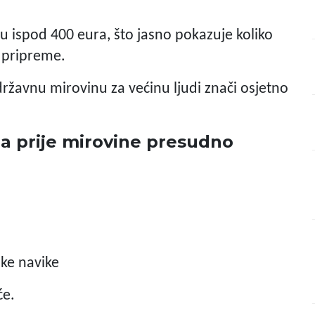
u ispod 400 eura, što jasno pokazuje koliko
 pripreme.
državnu mirovinu za većinu ljudi znači osjetno
na prije mirovine presudno
ske navike
će.