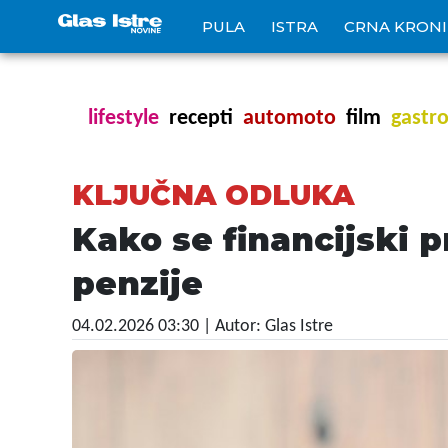
PULA
ISTRA
CRNA KRON
lifestyle
recepti
automoto
film
gastr
KLJUČNA ODLUKA
Kako se financijski p
penzije
04.02.2026 03:30
| Autor: Glas Istre