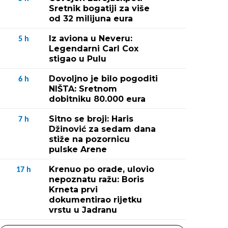
Sretnik bogatiji za više
od 32 milijuna eura
Iz aviona u Neveru:
5
h
Legendarni Carl Cox
stigao u Pulu
Dovoljno je bilo pogoditi
6
h
NIŠTA: Sretnom
dobitniku 80.000 eura
Sitno se broji: Haris
7
h
Džinović za sedam dana
stiže na pozornicu
pulske Arene
Krenuo po orade, ulovio
17
h
nepoznatu ražu: Boris
Krneta prvi
dokumentirao rijetku
vrstu u Jadranu