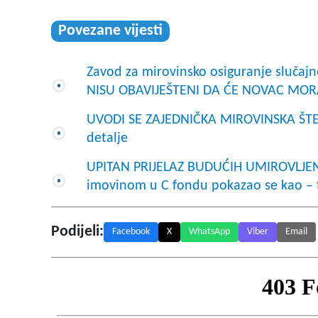
Povezane vijesti
Zavod za mirovinsko osiguranje slučajn
NISU OBAVIJEŠTENI DA ĆE NOVAC MORA
UVODI SE ZAJEDNIČKA MIROVINSKA ŠTED
detalje
UPITAN PRIJELAZ BUDUĆIH UMIROVLJENIK
imovinom u C fondu pokazao se kao – f
Podijeli:
Facebook
X
WhatsApp
Viber
Email