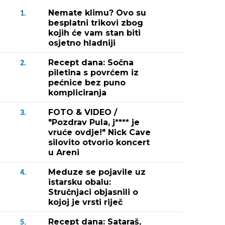
Nemate klimu? Ovo su
1.
besplatni trikovi zbog
kojih će vam stan biti
osjetno hladniji
Recept dana: Sočna
2.
piletina s povrćem iz
pećnice bez puno
kompliciranja
FOTO & VIDEO /
3.
"Pozdrav Pula, j**** je
vruće ovdje!" Nick Cave
silovito otvorio koncert
u Areni
Meduze se pojavile uz
4.
istarsku obalu:
Stručnjaci objasnili o
kojoj je vrsti riječ
Recept dana: Sataraš,
5.