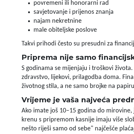
povremeni ili honorarni rad
savjetovanje i prijenos znanja
najam nekretnine
male obiteljske poslove
Takvi prihodi često su presudni za financij
Priprema nije samo financijs
S godinama se mijenjaju i troškovi života. 
zdravstvo, lijekovi, prilagodba doma. Fina
životnog stila, a ne samo brojke na papiru
Vrijeme je vaša najveća pred
Ako imate još 10–15 godina do mirovine, j
krenu s pripremom kasnije imaju više slob
nešto riješi samo od sebe" najčešće plaća