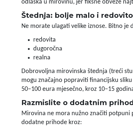
odlaska u mirovinu, jer fiksne obveze naj
Štednja: bolje malo i redovit
Ne morate ulagati velike iznose. Bitno je d
redovita
dugoročna
realna
Dobrovoljna mirovinska štednja (treći stup
mogu značajno popraviti financijsku sliku
50–100 eura mjesečno, kroz 10–15 godina, 
Razmislite o dodatnim prihod
Mirovina ne mora nužno značiti potpuni 
dodatne prihode kroz: