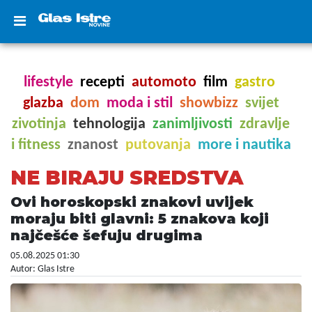
lifestyle
recepti
automoto
film
gastro
glazba
dom
moda i stil
showbizz
svijet
zivotinja
tehnologija
zanimljivosti
zdravlje
i fitness
znanost
putovanja
more i nautika
NE BIRAJU SREDSTVA
Ovi horoskopski znakovi uvijek
moraju biti glavni: 5 znakova koji
najčešće šefuju drugima
05.08.2025 01:30
Autor: Glas Istre