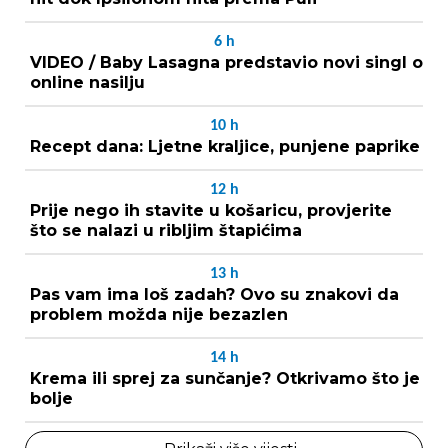
6
h
VIDEO / Baby Lasagna predstavio novi singl o
online nasilju
10
h
Recept dana: Ljetne kraljice, punjene paprike
12
h
Prije nego ih stavite u košaricu, provjerite
što se nalazi u ribljim štapićima
13
h
Pas vam ima loš zadah? Ovo su znakovi da
problem možda nije bezazlen
14
h
Krema ili sprej za sunčanje? Otkrivamo što je
bolje