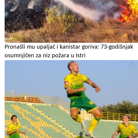
Pronašli mu upaljač i kanistar goriva: 73-godišnjak
osumnjičen za niz požara u Istri