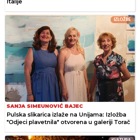
Italije
IZLOŽBE
SANJA SIMEUNOVIĆ BAJEC
Pulska slikarica izlaže na Unijama: Izložba
"Odjeci plavetnila" otvorena u galeriji Torač