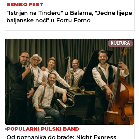
BEMBO FEST
"Istrijan na Tinderu" u Balama, "Jedne lijepe
baljanske noći" u Fortu Forno
KULTURA
POPULARNI PULSKI BAND
Od poznanika do braće: Night Express