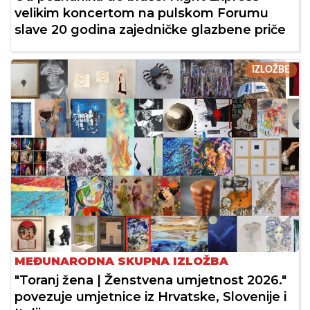
velikim koncertom na pulskom Forumu
slave 20 godina zajedničke glazbene priče
IZLOŽBE
MEĐUNARODNA SKUPNA IZLOŽBA
"Toranj žena | Ženstvena umjetnost 2026."
povezuje umjetnice iz Hrvatske, Slovenije i