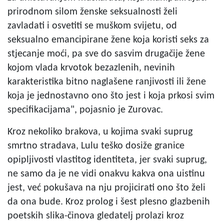
prirodnom silom ženske seksualnosti želi
zavladati i osvetiti se muškom svijetu, od
seksualno emancipirane žene koja koristi seks za
stjecanje moći, pa sve do sasvim drugačije žene
kojom vlada krvotok bezazlenih, nevinih
karakteristika bitno naglašene ranjivosti ili žene
koja je jednostavno ono što jest i koja prkosi svim
specifikacijama", pojasnio je Zurovac.
Kroz nekoliko brakova, u kojima svaki suprug
smrtno stradava, Lulu teško dosiže granice
opipljivosti vlastitog identiteta, jer svaki suprug,
ne samo da je ne vidi onakvu kakva ona uistinu
jest, već pokušava na nju projicirati ono što želi
da ona bude. Kroz prolog i šest plesno glazbenih
poetskih slika-činova gledatelj prolazi kroz