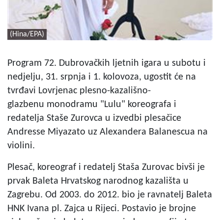
(Hina/EPA)
Program 72. Dubrovačkih ljetnih igara u subotu i
nedjelju, 31. srpnja i 1. kolovoza, ugostit će na
tvrđavi Lovrjenac plesno-kazališno-
glazbenu monodramu "Lulu" koreografa i
redatelja Staše Zurovca u izvedbi plesačice
Andresse Miyazato uz Alexandera Balanescua na
violini.
Plesač, koreograf i redatelj Staša Zurovac bivši je
prvak Baleta Hrvatskog narodnog kazališta u
Zagrebu. Od 2003. do 2012. bio je ravnatelj Baleta
HNK Ivana pl. Zajca u Rijeci. Postavio je brojne