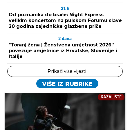
21
h
Od poznanika do braće: Night Express
velikim koncertom na pulskom Forumu slave
20 godina zajedničke glazbene priče
2
dana
"Toranj žena | Ženstvena umjetnost 2026."
povezuje umjetnice iz Hrvatske, Slovenije i
Italije
Prikaži više vijesti
VIŠE IZ RUBRIKE
KAZALIŠTE