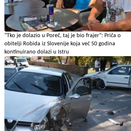
"Tko je dolazio u Poreč, taj je bio frajer": Priča o
obitelji Robida iz Slovenije koja već 50 godina
kontinuirano dolazi u Istru