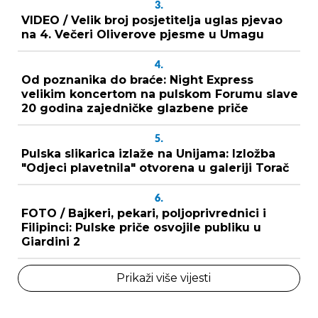
3.
VIDEO / Velik broj posjetitelja uglas pjevao
na 4. Večeri Oliverove pjesme u Umagu
4.
Od poznanika do braće: Night Express
velikim koncertom na pulskom Forumu slave
20 godina zajedničke glazbene priče
5.
Pulska slikarica izlaže na Unijama: Izložba
"Odjeci plavetnila" otvorena u galeriji Torač
6.
FOTO / Bajkeri, pekari, poljoprivrednici i
Filipinci: Pulske priče osvojile publiku u
Giardini 2
Prikaži više vijesti