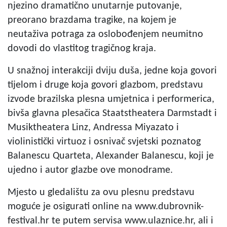
njezino dramatično unutarnje putovanje,
preorano brazdama tragike, na kojem je
neutaživa potraga za oslobođenjem neumitno
dovodi do vlastitog tragičnog kraja.
U snažnoj interakciji dviju duša, jedne koja govori
tijelom i druge koja govori glazbom, predstavu
izvode brazilska plesna umjetnica i performerica,
bivša glavna plesačica Staatstheatera Darmstadt i
Musiktheatera Linz, Andressa Miyazato i
violinistički virtuoz i osnivač svjetski poznatog
Balanescu Quarteta, Alexander Balanescu, koji je
ujedno i autor glazbe ove monodrame.
Mjesto u gledalištu za ovu plesnu predstavu
moguće je osigurati online na www.dubrovnik-
festival.hr te putem servisa www.ulaznice.hr, ali i