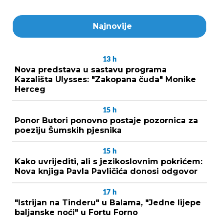
Najnovije
13
h
Nova predstava u sastavu programa
Kazališta Ulysses: "Zakopana čuda" Monike
Herceg
15
h
Ponor Butori ponovno postaje pozornica za
poeziju Šumskih pjesnika
15
h
Kako uvrijediti, ali s jezikoslovnim pokrićem:
Nova knjiga Pavla Pavličića donosi odgovor
17
h
"Istrijan na Tinderu" u Balama, "Jedne lijepe
baljanske noći" u Fortu Forno