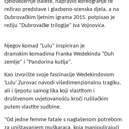
cjelovečernje balete, napravio koreografije te
režirao predstave i glazbeno-scenska djela, a na
Dubrovačkim ljetnim igrama 2015. potpisao je
režiju "Dubrovačke trilogije" Iva Vojnovića.
Njegov komad "Lulu" inspiriran je
dramskim komadima Franka Wedekinda "Duh
zemlje" i "Pandorina kutija".
Kao izvorište svoje fascinacije Wedekindovom
'Lulu' Zurovac navodi višedimenzionalnu tragiku,
ali i ljepotu samog lika koji vlastitom i
društvenom uvjetovanošću kroči rušilačkim
putem vlastite sudbine.
"Od jedne femme fatale s naglašenom potrebom
za uništavanjem muškaraca, koja manipulirajući