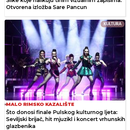
Slike koje nalikuju tihim vizualnim zapisima:
Otvorena izložba Sare Pancun
KULTURA
MALO RIMSKO KAZALIŠTE
Što donosi finale Pulskog kulturnog ljeta:
Seviljski brijač, hit mjuzikl i koncert vrhunskih
glazbenika