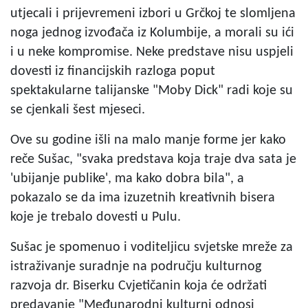
utjecali i prijevremeni izbori u Grčkoj te slomljena
noga jednog izvođača iz Kolumbije, a morali su ići
i u neke kompromise. Neke predstave nisu uspjeli
dovesti iz financijskih razloga poput
spektakularne talijanske "Moby Dick" radi koje su
se cjenkali šest mjeseci.
Ove su godine išli na malo manje forme jer kako
reče Sušac, "svaka predstava koja traje dva sata je
'ubijanje publike', ma kako dobra bila", a
pokazalo se da ima izuzetnih kreativnih bisera
koje je trebalo dovesti u Pulu.
Sušac je spomenuo i voditeljicu svjetske mreže za
istraživanje suradnje na području kulturnog
razvoja dr. Biserku Cvjetičanin koja će održati
predavanje "Međunarodni kulturni odnosi