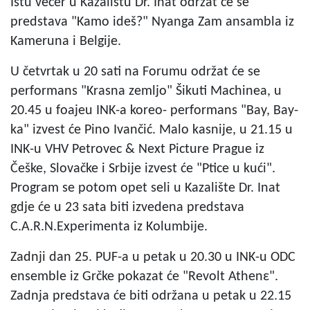
Istu večer u Kazalištu Dr. Inat održat će se
predstava "Kamo ideš?" Nyanga Zam ansambla iz
Kameruna i Belgije.
U četvrtak u 20 sati na Forumu održat će se
performans "Krasna zemljo" Šikuti Machinea, u
20.45 u foajeu INK-a koreo- performans "Bay, Bay-
ka" izvest će Pino Ivančić. Malo kasnije, u 21.15 u
INK-u VHV Petrovec & Next Picture Prague iz
Češke, Slovačke i Srbije izvest će "Ptice u kući".
Program se potom opet seli u Kazalište Dr. Inat
gdje će u 23 sata biti izvedena predstava
C.A.R.N.Experimenta iz Kolumbije.
Zadnji dan 25. PUF-a u petak u 20.30 u INK-u ODC
ensemble iz Grčke pokazat će "Revolt Athenε".
Zadnja predstava će biti održana u petak u 22.15