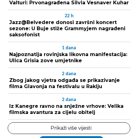
Valturi: Prvonagrađena Silvia Vesnaver Kuhar
22
h
Jazz@Belvedere donosi završni koncert
sezone: U Buje stiže Grammyjem nagrađeni
saksofonist
1
dana
Najpoznatija rovinjska likovna manifestacija:
Ulica Grisia zove umjetnike
2
dana
Zbog jakog vjetra odgađa se prikazivanje
filma Glavonja na festivalu u Raklju
2
dana
Iz Kanegre ravno na snježne vrhove: Velika
filmska avantura za cijelu obitelj
Prikaži više vijesti