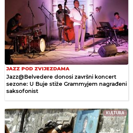
JAZZ POD ZVIJEZDAMA
Jazz@Belvedere donosi završni koncert
sezone: U Buje stiže Grammyjem nagrađeni
saksofonist
KULTURA