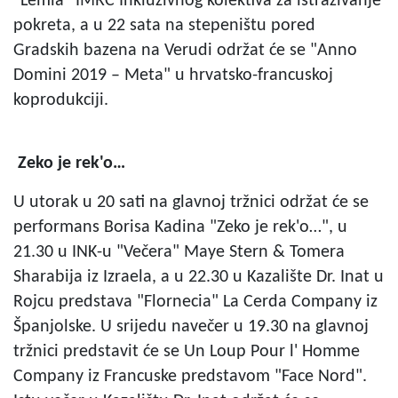
"Lemia" IMRC Inkluzivnog kolektiva za istraživanje
pokreta, a u 22 sata na stepeništu pored
Gradskih bazena na Verudi održat će se "Anno
Domini 2019 – Meta" u hrvatsko-francuskoj
koprodukciji.
Zeko je rek'o…
U utorak u 20 sati na glavnoj tržnici održat će se
performans Borisa Kadina "Zeko je rek'o…", u
21.30 u INK-u "Večera" Maye Stern & Tomera
Sharabija iz Izraela, a u 22.30 u Kazalište Dr. Inat u
Rojcu predstava "Flornecia" La Cerda Company iz
Španjolske. U srijedu navečer u 19.30 na glavnoj
tržnici predstavit će se Un Loup Pour l' Homme
Company iz Francuske predstavom "Face Nord".