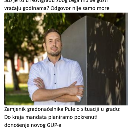
Što je to u Novigradu zbog čega mu se gosti
vraćaju godinama? Odgovor nije samo more
Zamjenik gradonačelnika Pule o situaciji u gradu:
Do kraja mandata planiramo pokrenuti
donošenje novog GUP-a