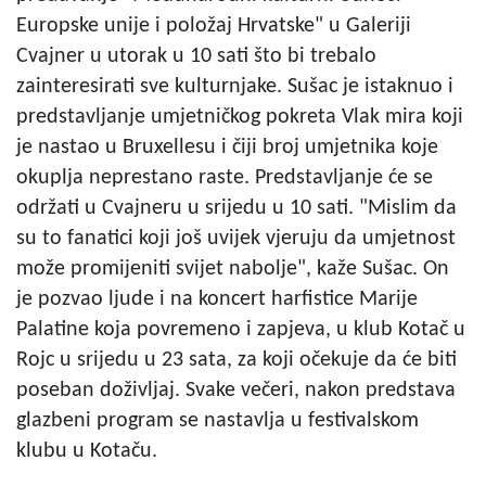
Europske unije i položaj Hrvatske" u Galeriji
Cvajner u utorak u 10 sati što bi trebalo
zainteresirati sve kulturnjake. Sušac je istaknuo i
predstavljanje umjetničkog pokreta Vlak mira koji
je nastao u Bruxellesu i čiji broj umjetnika koje
okuplja neprestano raste. Predstavljanje će se
održati u Cvajneru u srijedu u 10 sati. "Mislim da
su to fanatici koji još uvijek vjeruju da umjetnost
može promijeniti svijet nabolje", kaže Sušac. On
je pozvao ljude i na koncert harfistice Marije
Palatine koja povremeno i zapjeva, u klub Kotač u
Rojc u srijedu u 23 sata, za koji očekuje da će biti
poseban doživljaj. Svake večeri, nakon predstava
glazbeni program se nastavlja u festivalskom
klubu u Kotaču.