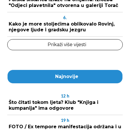
"Odjeci plavetnila" otvorena u galeriji Torač
6.
Kako je more stoljećima oblikovalo Rovinj,
njegove ljude i gradsku jezgru
Prikaži više vijesti
Najnovije
12
h
Što čitati tokom ljeta? Klub "Knjiga i
kumpanija" ima odgovore
19
h
FOTO / Ex tempore manifestacija održana i u