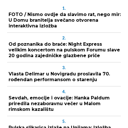
1.
FOTO / Nismo ovdje da slavimo rat, nego mir:
U Domu branitelja svečano otvorena
interaktivna izložba
2.
Od poznanika do braće: Night Express
velikim koncertom na pulskom Forumu slave
20 godina zajedničke glazbene priče
3.
Vlasta Delimar u Novigradu proslavila 70.
rođendan performansom o starenju
4.
Sevdah, emocije i ovacije: Hanka Paldum
priredila nezaboravnu večer u Malom
rimskom kazalištu
5.
Pulska slikarica izlaže na Unijama: Izložba