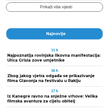
Prikaži više vijesti
Najnovije
11
h
Najpoznatija rovinjska likovna manifestacija:
Ulica Grisia zove umjetnike
16
h
Zbog jakog vjetra odgađa se prikazivanje
filma Glavonja na festivalu u Raklju
17
h
Iz Kanegre ravno na snježne vrhove: Velika
filmska avantura za cijelu obitelj