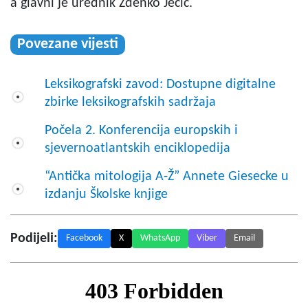
a glavni je urednik Zdenko Jecić.
Povezane vijesti
Leksikografski zavod: Dostupne digitalne
zbirke leksikografskih sadržaja
Počela 2. Konferencija europskih i
sjevernoatlantskih enciklopedija
“Antička mitologija A-Ž” Annete Giesecke u
izdanju Školske knjige
Podijeli:
Facebook
X
WhatsApp
Viber
Email