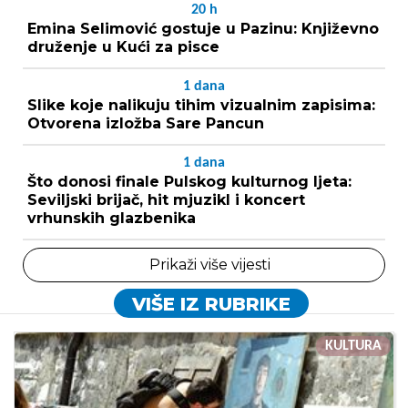
20
h
Emina Selimović gostuje u Pazinu: Književno
druženje u Kući za pisce
1
dana
Slike koje nalikuju tihim vizualnim zapisima:
Otvorena izložba Sare Pancun
1
dana
Što donosi finale Pulskog kulturnog ljeta:
Seviljski brijač, hit mjuzikl i koncert
vrhunskih glazbenika
Prikaži više vijesti
VIŠE IZ RUBRIKE
KULTURA