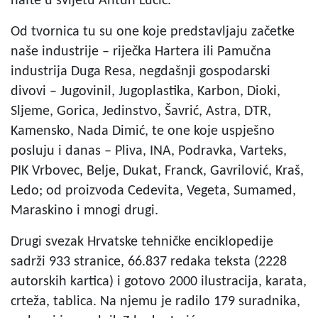
nafte u svijetu Antun Lučić.
Od tvornica tu su one koje predstavljaju začetke
naše industrije – riječka Hartera ili Pamučna
industrija Duga Resa, negdašnji gospodarski
divovi – Jugovinil, Jugoplastika, Karbon, Dioki,
Sljeme, Gorica, Jedinstvo, Šavrić, Astra, DTR,
Kamensko, Nada Dimić, te one koje uspješno
posluju i danas – Pliva, INA, Podravka, Varteks,
PIK Vrbovec, Belje, Dukat, Franck, Gavrilović, Kraš,
Ledo; od proizvoda Cedevita, Vegeta, Sumamed,
Maraskino i mnogi drugi.
Drugi svezak Hrvatske tehničke enciklopedije
sadrži 933 stranice, 66.837 redaka teksta (2228
autorskih kartica) i gotovo 2000 ilustracija, karata,
crteža, tablica. Na njemu je radilo 179 suradnika,