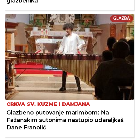
glazbenika
GLAZBA
CRKVA SV. KUZME I DAMJANA
Glazbeno putovanje marimbom: Na
Fažanskim sutonima nastupio udaraljkaš
Dane Franolić