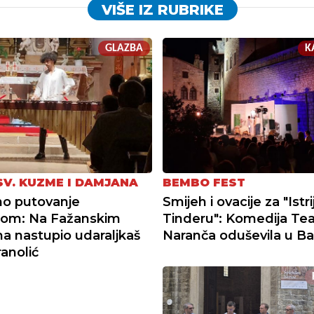
VIŠE IZ RUBRIKE
GLAZBA
K
SV. KUZME I DAMJANA
BEMBO FEST
no putovanje
Smijeh i ovacije za "Istr
om: Na Fažanskim
Tinderu": Komedija Tea
a nastupio udaraljkaš
Naranča oduševila u B
anolić