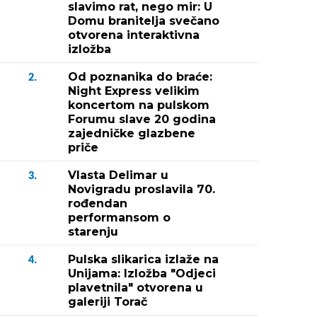
slavimo rat, nego mir: U
Domu branitelja svečano
otvorena interaktivna
izložba
Od poznanika do braće:
2.
Night Express velikim
koncertom na pulskom
Forumu slave 20 godina
zajedničke glazbene
priče
Vlasta Delimar u
3.
Novigradu proslavila 70.
rođendan
performansom o
starenju
Pulska slikarica izlaže na
4.
Unijama: Izložba "Odjeci
plavetnila" otvorena u
galeriji Torač