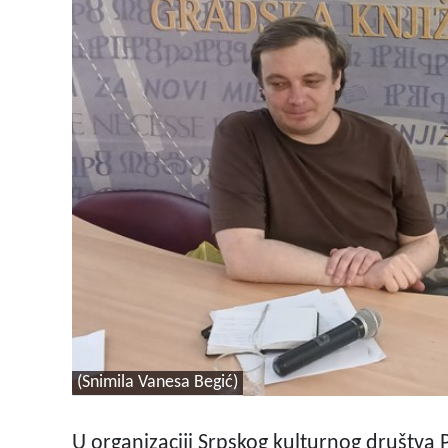
(Snimila Vanesa Begić)
U organizaciji Srpskog kulturnog društva 