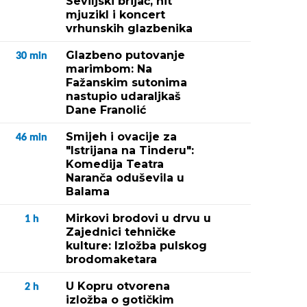
Seviljski brijač, hit
mjuzikl i koncert
vrhunskih glazbenika
Glazbeno putovanje
30
min
marimbom: Na
Fažanskim sutonima
nastupio udaraljkaš
Dane Franolić
Smijeh i ovacije za
46
min
"Istrijana na Tinderu":
Komedija Teatra
Naranča oduševila u
Balama
Mirkovi brodovi u drvu u
1
h
Zajednici tehničke
kulture: Izložba pulskog
brodomaketara
U Kopru otvorena
2
h
izložba o gotičkim