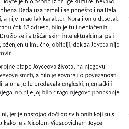
t. Joyce je bio osoba iz druge kulture, nekako
tephena Dedalusa temelji se ponešto i na Itala
i, a nije imao lak karakter. Nora i on u desetak
adu čak 13 adresa, bilo je tu i neplaćenih
Družio se i s tršćanskim intelektualcima, pa i
 oženjen u imućnoj obitelji, dok za Joycea nije
rović.
rojne etape Joyceova života, na njegovu
Svevove smrti, a bilo je govora i o povezanosti
, a ona je tu predavala engleski, njemački i
njega, no nije joj bilo drago njegovo ponašanje
ni, jer je nastojao doći do svih onih koji su s
rio kako je s Nicolom Vidacovichem Joyce