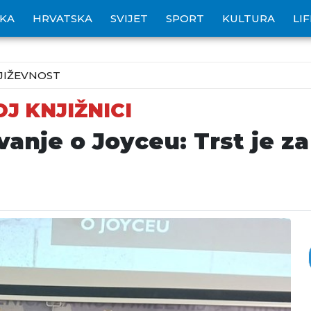
IKA
HRVATSKA
SVIJET
SPORT
KULTURA
LI
JIŽEVNOST
J KNJIŽNICI
vanje o Joyceu: Trst je z