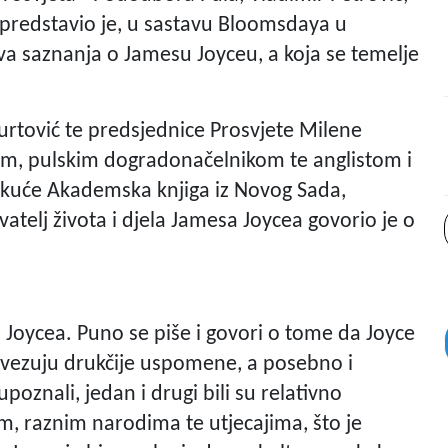
 predstavio je, u sastavu Bloomsdaya u
nova saznanja o Jamesu Joyceu, a koja se temelje
Kurtović te predsjednice Prosvjete Milene
em, pulskim dogradonačelnikom te anglistom i
 kuće Akademska knjiga iz Novog Sada,
avatelj života i djela Jamesa Joycea govorio je o
a Joycea. Puno se piše i govori o tome da Joyce
or vezuju drukčije uspomene, a posebno i
poznali, jedan i drugi bili su relativno
om, raznim narodima te utjecajima, što je