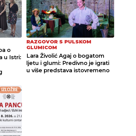
RAZGOVOR S PULSKOM
GLUMICOM
ba o
Lara Živolić Agaj o bogatom
u Istri:
ljetu i glumi: Predivno je igrati
u više predstava istovremeno
g
IZLOŽBE