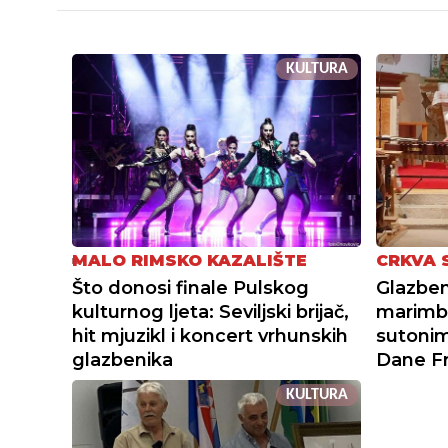
KULTURA
MALO RIMSKO KAZALIŠTE
CRKVA 
Što donosi finale Pulskog
Glazbe
kulturnog ljeta: Seviljski brijač,
marimb
hit mjuzikl i koncert vrhunskih
sutonim
glazbenika
Dane Fr
KULTURA