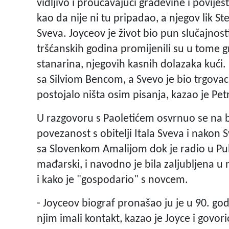
vidljivo i proučavajući građevine i povijes
kao da nije ni tu pripadao, a njegov lik S
Sveva. Joyceov je život bio pun slučajnost
tršćanskih godina promijenili su u tome gr
stanarina, njegovih kasnih dolazaka kući. 
sa Silviom Bencom, a Svevo je bio trgovac,
postojalo ništa osim pisanja, kazao je Pet
U razgovoru s Paoletićem osvrnuo se na b
povezanost s obitelji Itala Sveva i nakon 
sa Slovenkom Amalijom dok je radio u Puli
mađarski, i navodno je bila zaljubljena u 
i kako je "gospodario" s novcem.
- Joyceov biograf pronašao ju je u 90. godi
njim imali kontakt, kazao je Joyce i govo