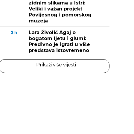
zidnim slikama u Istri:
Veliki i važan projekt
Povijesnog i pomorskog
muzeja
Lara Živolić Agaj o
3
h
bogatom ljetu i glumi:
Predivno je igrati u više
predstava istovremeno
Prikaži više vijesti