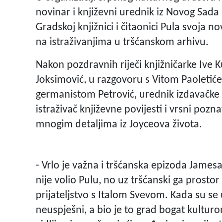
novinar i književni urednik iz Novog Sada
Gradskoj knjižnici i čitaonici Pula svoja 
na istraživanjima u tršćanskom arhivu.
Nakon pozdravnih riječi knjižničarke Ive 
Joksimović, u razgovoru s Vitom Paoletić
germanistom Petrović, urednik izdavačke
istraživač književne povijesti i vrsni pozn
mnogim detaljima iz Joyceova života.
- Vrlo je važna i tršćanska epizoda James
nije volio Pulu, no uz tršćanski ga prost
prijateljstvo s Italom Svevom. Kada su se u
neuspješni, a bio je to grad bogat kultur