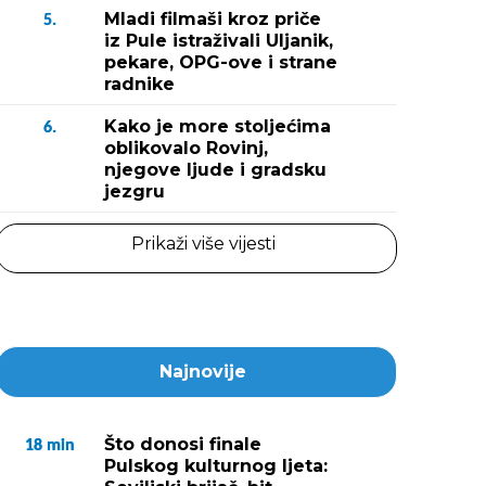
Mladi filmaši kroz priče
5.
iz Pule istraživali Uljanik,
pekare, OPG-ove i strane
radnike
Kako je more stoljećima
6.
oblikovalo Rovinj,
njegove ljude i gradsku
jezgru
Prikaži više vijesti
Najnovije
Što donosi finale
18
min
Pulskog kulturnog ljeta: