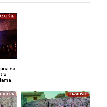
AZALIŠTE
ijana na
tra
alama
KULTURA
KAZALIŠTE