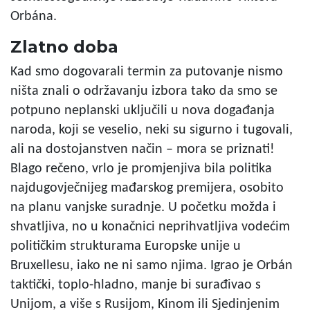
Orbána.
Zlatno doba
Kad smo dogovarali termin za putovanje nismo
ništa znali o održavanju izbora tako da smo se
potpuno neplanski uključili u nova događanja
naroda, koji se veselio, neki su sigurno i tugovali,
ali na dostojanstven način – mora se priznati!
Blago rečeno, vrlo je promjenjiva bila politika
najdugovječnijeg mađarskog premijera, osobito
na planu vanjske suradnje. U početku možda i
shvatljiva, no u konačnici neprihvatljiva vodećim
političkim strukturama Europske unije u
Bruxellesu, iako ne ni samo njima. Igrao je Orbán
taktički, toplo-hladno, manje bi surađivao s
Unijom, a više s Rusijom, Kinom ili Sjedinjenim