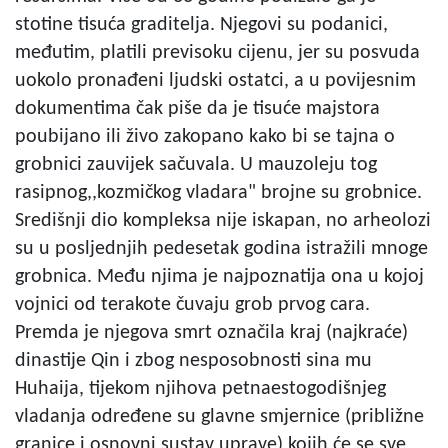
stotine tisuća graditelja. Njegovi su podanici,
međutim, platili previsoku cijenu, jer su posvuda
uokolo pronađeni ljudski ostatci, a u povijesnim
dokumentima čak piše da je tisuće majstora
poubijano ili živo zakopano kako bi se tajna o
grobnici zauvijek sačuvala. U mauzoleju tog
rasipnog,,kozmičkog vladara" brojne su grobnice.
Središnji dio kompleksa nije iskapan, no arheolozi
su u posljednjih pedesetak godina istražili mnoge
grobnica. Među njima je najpoznatija ona u kojoj
vojnici od terakote čuvaju grob prvog cara.
Premda je njegova smrt označila kraj (najkraće)
dinastije Qin i zbog nesposobnosti sina mu
Huhaija, tijekom njihova petnaestogodišnjeg
vladanja određene su glavne smjernice (približne
granice i osnovni sustav uprave) kojih će se sve