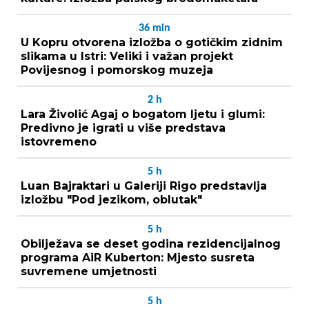
36
min
U Kopru otvorena izložba o gotičkim zidnim
slikama u Istri: Veliki i važan projekt
Povijesnog i pomorskog muzeja
2
h
Lara Živolić Agaj o bogatom ljetu i glumi:
Predivno je igrati u više predstava
istovremeno
5
h
Luan Bajraktari u Galeriji Rigo predstavlja
izložbu "Pod jezikom, oblutak"
5
h
Obilježava se deset godina rezidencijalnog
programa AiR Kuberton: Mjesto susreta
suvremene umjetnosti
5
h