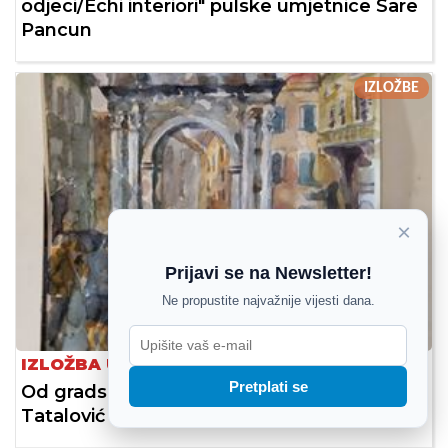
odjeci/Echi interiori" pulske umjetnice Sare
Pancun
IZLOŽBE
×
Prijavi se na Newsletter!
Ne propustite najvažnije vijesti dana.
IZLOŽBA U GALERIJI STARI GRAD
Pretplati se
Od gradskih ulica do morskih uvala: Dušan
Tatalović akvarelom bilježi duh Pule