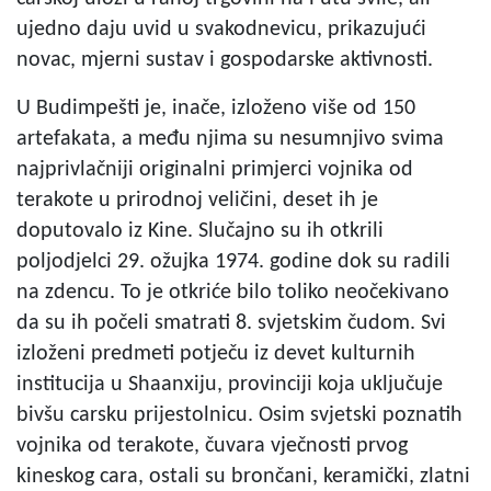
ujedno daju uvid u svakodnevicu, prikazujući
novac, mjerni sustav i gospodarske aktivnosti.
U Budimpešti je, inače, izloženo više od 150
artefakata, a među njima su nesumnjivo svima
najprivlačniji originalni primjerci vojnika od
terakote u prirodnoj veličini, deset ih je
doputovalo iz Kine. Slučajno su ih otkrili
poljodjelci 29. ožujka 1974. godine dok su radili
na zdencu. To je otkriće bilo toliko neočekivano
da su ih počeli smatrati 8. svjetskim čudom. Svi
izloženi predmeti potječu iz devet kulturnih
institucija u Shaanxiju, provinciji koja uključuje
bivšu carsku prijestolnicu. Osim svjetski poznatih
vojnika od terakote, čuvara vječnosti prvog
kineskog cara, ostali su brončani, keramički, zlatni