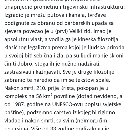
unaprijedio prometnu i trgovinsku infrastrukturu.
Izgradio je mrežu putova i kanala, tvrđave
podignute za obranu od barbarskih upada sa
sjevera povezao je u (prvi) Veliki zid. Imao je
apsolutnu vlast, a vodila ga je kineska filozofija
klasičnog legalizma prema kojoj je ljudska priroda
u svojoj biti sebična i zla, pa su ljudi manje skloni
činiti dobro, stoga ih je nužno nadzirati,
zastrašivati i kažnjavati. Sve je druge filozofije
zabranio te naredio da im se tekstovi spale.
Nakon smrti, 210. prije Krista, pokopan je u
kompleks na 56 km² površine (dotad neviđeno, a
od 1987. godine na UNESCO-ovu popisu svjetske
baštine), podzemno carstvo iz kojeg bi rigidno
vladao i nakon smrti, sa svim (ne)mogućim
resursima. Više od 33 godine podizalo ga je