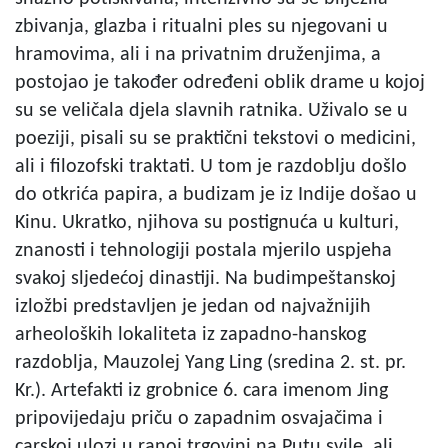
zbivanja, glazba i ritualni ples su njegovani u
hramovima, ali i na privatnim druženjima, a
postojao je također određeni oblik drame u kojoj
su se veličala djela slavnih ratnika. Uživalo se u
poeziji, pisali su se praktični tekstovi o medicini,
ali i filozofski traktati. U tom je razdoblju došlo
do otkrića papira, a budizam je iz Indije došao u
Kinu. Ukratko, njihova su postignuća u kulturi,
znanosti i tehnologiji postala mjerilo uspjeha
svakoj sljedećoj dinastiji. Na budimpeštanskoj
izložbi predstavljen je jedan od najvažnijih
arheoloških lokaliteta iz zapadno-hanskog
razdoblja, Mauzolej Yang Ling (sredina 2. st. pr.
Kr.). Artefakti iz grobnice 6. cara imenom Jing
pripovijedaju priču o zapadnim osvajačima i
carskoj ulozi u ranoj trgovini na Putu svile, ali