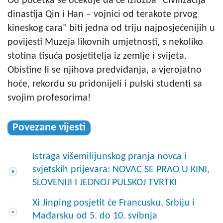
Od početka se očekuje da će izložba "Civilizacija
dinastija Qin i Han – vojnici od terakote prvog
kineskog cara" biti jedna od triju najposjećenijih u
povijesti Muzeja likovnih umjetnosti, s nekoliko
stotina tisuća posjetitelja iz zemlje i svijeta.
Obistine li se njihova predviđanja, a vjerojatno
hoće, rekordu su pridonijeli i pulski studenti sa
svojim profesorima!
Povezane vijesti
Istraga višemilijunskog pranja novca i
svjetskih prijevara: NOVAC SE PRAO U KINI,
SLOVENIJI I JEDNOJ PULSKOJ TVRTKI
Xi Jinping posjetit će Francusku, Srbiju i
Mađarsku od 5. do 10. svibnja