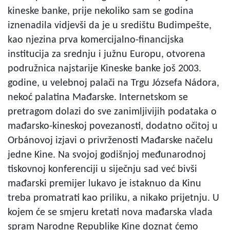
kineske banke, prije nekoliko sam se godina
iznenadila vidjevši da je u središtu Budimpešte,
kao njezina prva komercijalno-financijska
institucija za srednju i južnu Europu, otvorena
podružnica najstarije Kineske banke još 2003.
godine, u velebnoj palači na Trgu Józsefa Nádora,
nekoć palatina Mađarske. Internetskom se
pretragom dolazi do sve zanimljivijih podataka o
mađarsko-kineskoj povezanosti, dodatno očitoj u
Orbánovoj izjavi o privrženosti Mađarske načelu
jedne Kine. Na svojoj godišnjoj međunarodnoj
tiskovnoj konferenciji u siječnju sad već bivši
mađarski premijer lukavo je istaknuo da Kinu
treba promatrati kao priliku, a nikako prijetnju. U
kojem će se smjeru kretati nova mađarska vlada
spram Narodne Republike Kine doznat ćemo