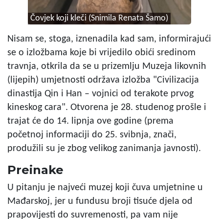
Čovjek koji kleči (Snimila Renata Šamo)
Nisam se, stoga, iznenadila kad sam, informirajući
se o izložbama koje bi vrijedilo obići sredinom
travnja, otkrila da se u prizemlju Muzeja likovnih
(lijepih) umjetnosti održava izložba "Civilizacija
dinastija Qin i Han – vojnici od terakote prvog
kineskog cara". Otvorena je 28. studenog prošle i
trajat će do 14. lipnja ove godine (prema
početnoj informaciji do 25. svibnja, znači,
produžili su je zbog velikog zanimanja javnosti).
Preinake
U pitanju je najveći muzej koji čuva umjetnine u
Mađarskoj, jer u fundusu broji tisuće djela od
prapovijesti do suvremenosti, pa vam nije