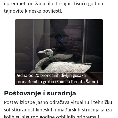
i predmeti od žada, ilustrirajući tisuću godina
tajnovite kineske povijesti.
Jedna od 20 brončanih divljih gusaka
pronađenih u grobu (Snimila Renata Šamo)
Poštovanje i suradnja
Postav izložbe jasno odražava vizualnu i tehničku
sofisticiranost kineskih i mađarskih stručnjaka iza
kojih su sigurno godine ozbiljnih priprema i