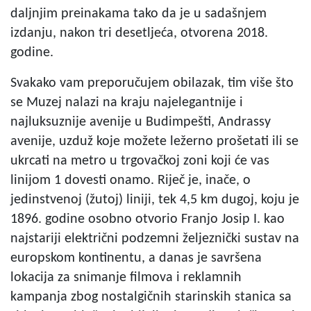
daljnjim preinakama tako da je u sadašnjem
izdanju, nakon tri desetljeća, otvorena 2018.
godine.
Svakako vam preporučujem obilazak, tim više što
se Muzej nalazi na kraju najelegantnije i
najluksuznije avenije u Budimpešti, Andrassy
avenije, uzduž koje možete ležerno prošetati ili se
ukrcati na metro u trgovačkoj zoni koji će vas
linijom 1 dovesti onamo. Riječ je, inače, o
jedinstvenoj (žutoj) liniji, tek 4,5 km dugoj, koju je
1896. godine osobno otvorio Franjo Josip I. kao
najstariji električni podzemni željeznički sustav na
europskom kontinentu, a danas je savršena
lokacija za snimanje filmova i reklamnih
kampanja zbog nostalgičnih starinskih stanica sa