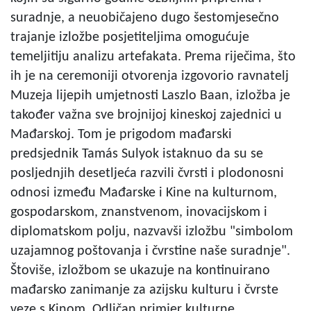
suradnje, a neuobičajeno dugo šestomjesečno
trajanje izložbe posjetiteljima omogućuje
temeljitiju analizu artefakata. Prema riječima, što
ih je na ceremoniji otvorenja izgovorio ravnatelj
Muzeja lijepih umjetnosti Laszlo Baan, izložba je
također važna sve brojnijoj kineskoj zajednici u
Mađarskoj. Tom je prigodom mađarski
predsjednik Tamás Sulyok istaknuo da su se
posljednjih desetljeća razvili čvrsti i plodonosni
odnosi između Mađarske i Kine na kulturnom,
gospodarskom, znanstvenom, inovacijskom i
diplomatskom polju, nazvavši izložbu "simbolom
uzajamnog poštovanja i čvrstine naše suradnje".
Štoviše, izložbom se ukazuje na kontinuirano
mađarsko zanimanje za azijsku kulturu i čvrste
veze s Kinom. Odličan primjer kulturne