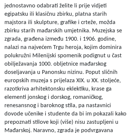
jednostavno odabrati želite li prije vidjeti
egipatsku ili klasičnu zbirku, platna starih
majstora ili skulpture, grafike i crteže, možda
zbirku starih mađarskih umjetnika. Muzejska se
zgrada, građena između 1900. i 1906. godine,
nalazi na najvećem Trgu heroja, kojim dominira
polukružni Milenijski spomenik podignut u čast
obilježavanja 1000. obljetnice mađarskog
doseljavanja u Panonsku nizinu. Poput sličnih
europskih muzeja s prijelaza XIX. u XX. stoljeće,
razotkriva arhitektonsku eklektiku, krase ga
elementi jonskog i dorskog, romaničkog,
renesansnog i baroknog stila, pa nastavnici
dovode učenike i studente da bi im pokazali kako
prepoznati stilove koji (više) nisu zastupljeni u
Mađarskoj. Naravno, zgrada je podvrgavana