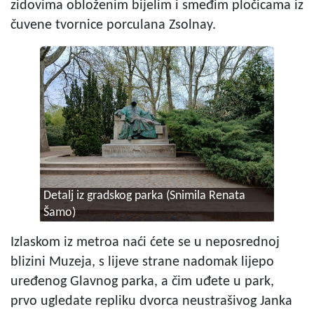
zidovima obloženim bijelim i smeđim pločicama iz
čuvene tvornice porculana Zsolnay.
Detalj iz gradskog parka (Snimila Renata
Šamo)
Izlaskom iz metroa naći ćete se u neposrednoj
blizini Muzeja, s lijeve strane nadomak lijepo
uređenog Glavnog parka, a čim uđete u park,
prvo ugledate repliku dvorca neustrašivog Janka