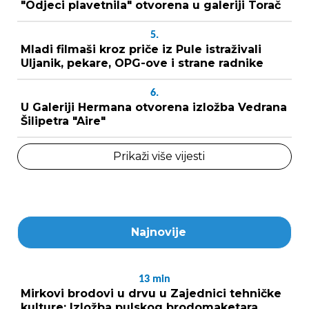
"Odjeci plavetnila" otvorena u galeriji Torač
5.
Mladi filmaši kroz priče iz Pule istraživali
Uljanik, pekare, OPG-ove i strane radnike
6.
U Galeriji Hermana otvorena izložba Vedrana
Šilipetra "Aire"
Prikaži više vijesti
Najnovije
13
min
Mirkovi brodovi u drvu u Zajednici tehničke
kulture: Izložba pulskog brodomaketara