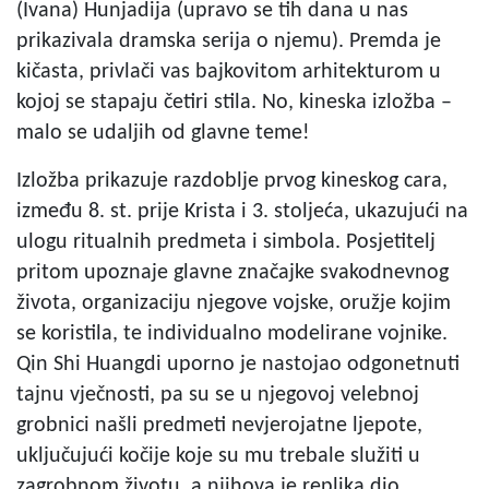
(Ivana) Hunjadija (upravo se tih dana u nas
prikazivala dramska serija o njemu). Premda je
kičasta, privlači vas bajkovitom arhitekturom u
kojoj se stapaju četiri stila. No, kineska izložba –
malo se udaljih od glavne teme!
Izložba prikazuje razdoblje prvog kineskog cara,
između 8. st. prije Krista i 3. stoljeća, ukazujući na
ulogu ritualnih predmeta i simbola. Posjetitelj
pritom upoznaje glavne značajke svakodnevnog
života, organizaciju njegove vojske, oružje kojim
se koristila, te individualno modelirane vojnike.
Qin Shi Huangdi uporno je nastojao odgonetnuti
tajnu vječnosti, pa su se u njegovoj velebnoj
grobnici našli predmeti nevjerojatne ljepote,
uključujući kočije koje su mu trebale služiti u
zagrobnom životu, a njihova je replika dio