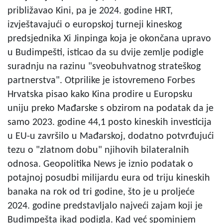
približavao Kini, pa je 2024. godine HRT,
izvještavajući o europskoj turneji kineskog
predsjednika Xi Jinpinga koja je okončana upravo
u Budimpešti, isticao da su dvije zemlje podigle
suradnju na razinu "sveobuhvatnog strateškog
partnerstva". Otprilike je istovremeno Forbes
Hrvatska pisao kako Kina prodire u Europsku
uniju preko Mađarske s obzirom na podatak da je
samo 2023. godine 44,1 posto kineskih investicija
u EU-u završilo u Mađarskoj, dodatno potvrđujući
tezu o "zlatnom dobu" njihovih bilateralnih
odnosa. Geopolitika News je iznio podatak o
potajnoj posudbi milijardu eura od triju kineskih
banaka na rok od tri godine, što je u proljeće
2024. godine predstavljalo najveći zajam koji je
Budimpešta ikad podigla. Kad već spominjem