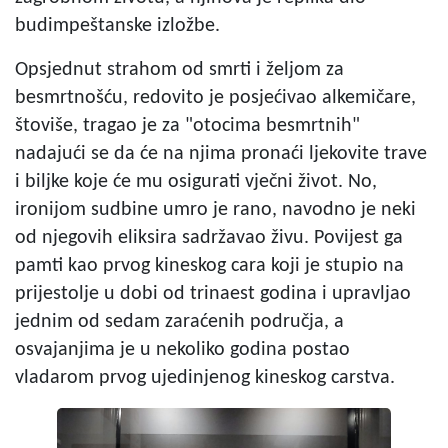
budimpeštanske izložbe.
Opsjednut strahom od smrti i željom za
besmrtnošću, redovito je posjećivao alkemičare,
štoviše, tragao je za "otocima besmrtnih"
nadajući se da će na njima pronaći ljekovite trave
i biljke koje će mu osigurati vječni život. No,
ironijom sudbine umro je rano, navodno je neki
od njegovih eliksira sadržavao živu. Povijest ga
pamti kao prvog kineskog cara koji je stupio na
prijestolje u dobi od trinaest godina i upravljao
jednim od sedam zaraćenih područja, a
osvajanjima je u nekoliko godina postao
vladarom prvog ujedinjenog kineskog carstva.