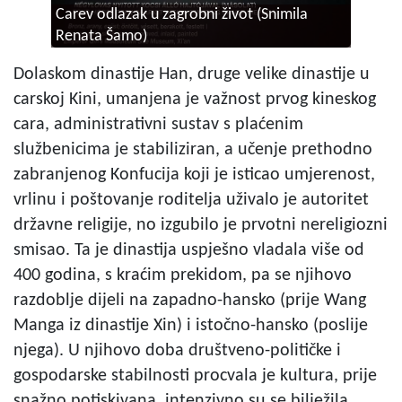
Carev odlazak u zagrobni život (Snimila
Renata Šamo)
Dolaskom dinastije Han, druge velike dinastije u
carskoj Kini, umanjena je važnost prvog kineskog
cara, administrativni sustav s plaćenim
službenicima je stabiliziran, a učenje prethodno
zabranjenog Konfucija koji je isticao umjerenost,
vrlinu i poštovanje roditelja uživalo je autoritet
državne religije, no izgubilo je prvotni nereligiozni
smisao. Ta je dinastija uspješno vladala više od
400 godina, s kraćim prekidom, pa se njihovo
razdoblje dijeli na zapadno-hansko (prije Wang
Manga iz dinastije Xin) i istočno-hansko (poslije
njega). U njihovo doba društveno-političke i
gospodarske stabilnosti procvala je kultura, prije
snažno potiskivana, intenzivno su se bilježila