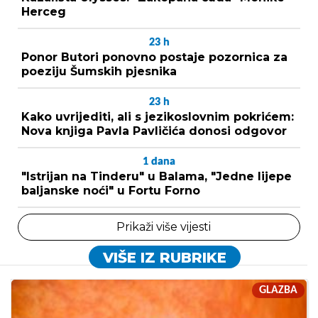
Herceg
23
h
Ponor Butori ponovno postaje pozornica za
poeziju Šumskih pjesnika
23
h
Kako uvrijediti, ali s jezikoslovnim pokrićem:
Nova knjiga Pavla Pavličića donosi odgovor
1
dana
"Istrijan na Tinderu" u Balama, "Jedne lijepe
baljanske noći" u Fortu Forno
Prikaži više vijesti
VIŠE IZ RUBRIKE
GLAZBA