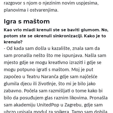
razgovor s njom o njezinim novim uspjesima,
planovima i ostvarenjima.
Igra s maštom
Kao vrlo mladi krenuli ste se baviti glumom. No,
potom ste se okrenuli sinkronizaciji. Kako je to
krenulo?
- Od kada sam došla u kazalište, znala sam da
sam pronašla nešto što me ispunjava. Našla sam
mjesto gdje se mogu kreativno izraziti i gdje se
mogu potpuno igrati s maštom. Moj je put
započeo u Teatru Naranča gdje sam najčešće
glumila djecu ili životinje, što mi je bilo jako
zabavno. Počela sam razmišljati o tome kako bi
bilo da posuđujem glas raznim likovima. Pronašla
sam akademiju UnitedPop u Zagrebu, gdje sam
ubrzo upisala modul za spikera. Tamo sam dobila