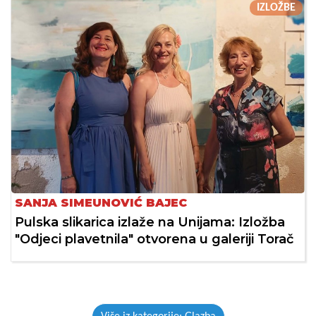
IZLOŽBE
SANJA SIMEUNOVIĆ BAJEC
Pulska slikarica izlaže na Unijama: Izložba
"Odjeci plavetnila" otvorena u galeriji Torač