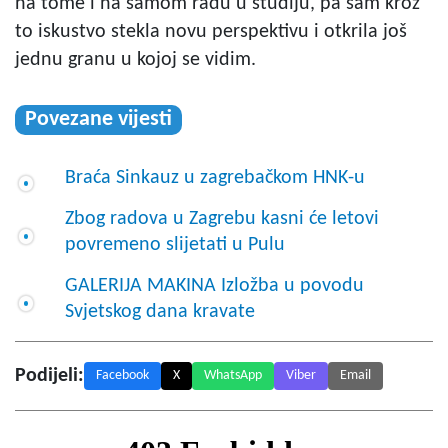
na tome i na samom radu u studiju, pa sam kroz
to iskustvo stekla novu perspektivu i otkrila još
jednu granu u kojoj se vidim.
Povezane vijesti
Braća Sinkauz u zagrebačkom HNK-u
Zbog radova u Zagrebu kasni će letovi
povremeno slijetati u Pulu
GALERIJA MAKINA Izložba u povodu
Svjetskog dana kravate
Podijeli:
Facebook
X
WhatsApp
Viber
Email