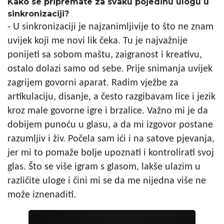
Kako se pripremate za svaku pojedinu ulogu u
sinkronizaciji?
- U sinkronizaciji je najzanimljivije to što ne znam
uvijek koji me novi lik čeka. Tu je najvažnije
ponijeti sa sobom maštu, zaigranost i kreativu,
ostalo dolazi samo od sebe. Prije snimanja uvijek
zagrijem govorni aparat. Radim vježbe za
artikulaciju, disanje, a često razgibavam lice i jezik
kroz male govorne igre i brzalice. Važno mi je da
dobijem punoću u glasu, a da mi izgovor postane
razumljiv i živ. Počela sam ići i na satove pjevanja,
jer mi to pomaže bolje upoznati i kontrolirati svoj
glas. Što se više igram s glasom, lakše ulazim u
različite uloge i čini mi se da me nijedna više ne
može iznenaditi.