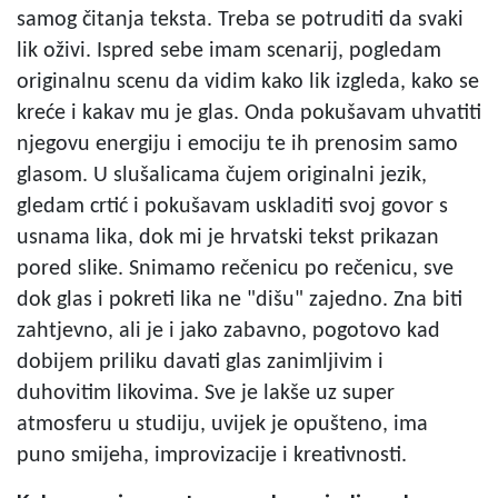
samog čitanja teksta. Treba se potruditi da svaki
lik oživi. Ispred sebe imam scenarij, pogledam
originalnu scenu da vidim kako lik izgleda, kako se
kreće i kakav mu je glas. Onda pokušavam uhvatiti
njegovu energiju i emociju te ih prenosim samo
glasom. U slušalicama čujem originalni jezik,
gledam crtić i pokušavam uskladiti svoj govor s
usnama lika, dok mi je hrvatski tekst prikazan
pored slike. Snimamo rečenicu po rečenicu, sve
dok glas i pokreti lika ne "dišu" zajedno. Zna biti
zahtjevno, ali je i jako zabavno, pogotovo kad
dobijem priliku davati glas zanimljivim i
duhovitim likovima. Sve je lakše uz super
atmosferu u studiju, uvijek je opušteno, ima
puno smijeha, improvizacije i kreativnosti.