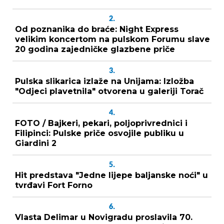
2.
Od poznanika do braće: Night Express
velikim koncertom na pulskom Forumu slave
20 godina zajedničke glazbene priče
3.
Pulska slikarica izlaže na Unijama: Izložba
"Odjeci plavetnila" otvorena u galeriji Torač
4.
FOTO / Bajkeri, pekari, poljoprivrednici i
Filipinci: Pulske priče osvojile publiku u
Giardini 2
5.
Hit predstava "Jedne lijepe baljanske noći" u
tvrđavi Fort Forno
6.
Vlasta Delimar u Novigradu proslavila 70.