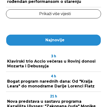
rođendan performansom o starenju
Prikaži više vijesti
Najnovije
3
h
Klavirski trio Accio večeras u Rovinj donosi
Mozarta i Debussyja
4
h
Bogat program narednih dana: Od "Kralja
Leara" do monodrame Darije Lorenci Flatz
21
h
Nova predstava u sastavu programa
Kazališta Ulysses: "Zakopana čuda" Monike