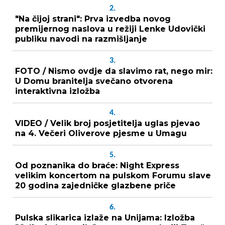
2.
"Na čijoj strani": Prva izvedba novog
premijernog naslova u režiji Lenke Udovički
publiku navodi na razmišljanje
3.
FOTO / Nismo ovdje da slavimo rat, nego mir:
U Domu branitelja svečano otvorena
interaktivna izložba
4.
VIDEO / Velik broj posjetitelja uglas pjevao
na 4. Večeri Oliverove pjesme u Umagu
5.
Od poznanika do braće: Night Express
velikim koncertom na pulskom Forumu slave
20 godina zajedničke glazbene priče
6.
Pulska slikarica izlaže na Unijama: Izložba