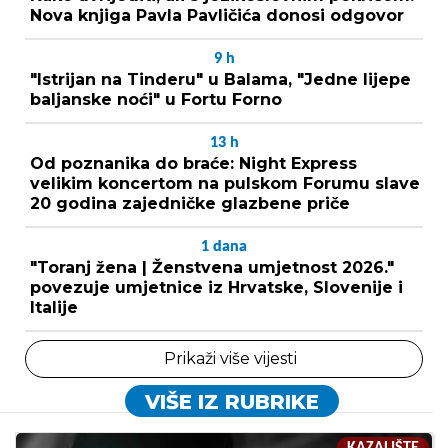
Nova knjiga Pavla Pavličića donosi odgovor
9
h
"Istrijan na Tinderu" u Balama, "Jedne lijepe
baljanske noći" u Fortu Forno
13
h
Od poznanika do braće: Night Express
velikim koncertom na pulskom Forumu slave
20 godina zajedničke glazbene priče
1
dana
"Toranj žena | Ženstvena umjetnost 2026."
povezuje umjetnice iz Hrvatske, Slovenije i
Italije
Prikaži više vijesti
VIŠE IZ RUBRIKE
KAZALIŠTE