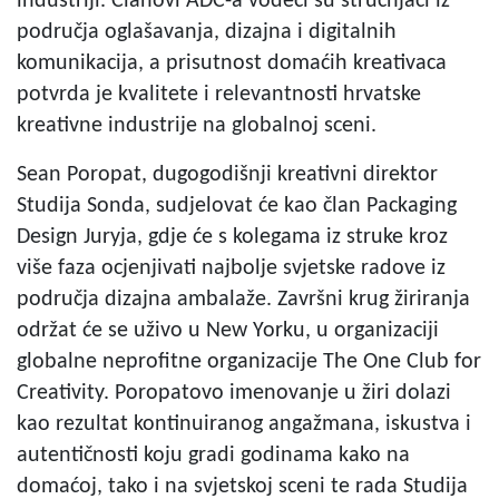
industriji. Članovi ADC-a vodeći su stručnjaci iz
područja oglašavanja, dizajna i digitalnih
komunikacija, a prisutnost domaćih kreativaca
potvrda je kvalitete i relevantnosti hrvatske
kreativne industrije na globalnoj sceni.
Sean Poropat, dugogodišnji kreativni direktor
Studija Sonda, sudjelovat će kao član Packaging
Design Juryja, gdje će s kolegama iz struke kroz
više faza ocjenjivati najbolje svjetske radove iz
područja dizajna ambalaže. Završni krug žiriranja
održat će se uživo u New Yorku, u organizaciji
globalne neprofitne organizacije The One Club for
Creativity. Poropatovo imenovanje u žiri dolazi
kao rezultat kontinuiranog angažmana, iskustva i
autentičnosti koju gradi godinama kako na
domaćoj, tako i na svjetskoj sceni te rada Studija