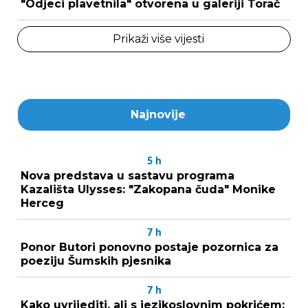
"Odjeci plavetnila" otvorena u galeriji Torač
Prikaži više vijesti
Najnovije
5
h
Nova predstava u sastavu programa
Kazališta Ulysses: "Zakopana čuda" Monike
Herceg
7
h
Ponor Butori ponovno postaje pozornica za
poeziju Šumskih pjesnika
7
h
Kako uvrijediti, ali s jezikoslovnim pokrićem: