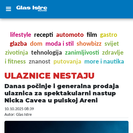
lifestyle
recepti
automoto
film
gastro
glazba
dom
moda i stil
showbizz
svijet
zivotinja
tehnologija
zanimljivosti
zdravlje
i fitness
znanost
putovanja
more i nautika
ULAZNICE NESTAJU
Danas počinje i generalna prodaja
ulaznica za spektakularni nastup
Nicka Cavea u pulskoj Areni
10.10.2025 08:39
Autor: Glas Istre