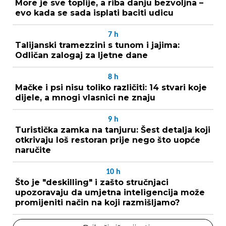
More je sve toplije, a riba danju bezvoljna –
evo kada se sada isplati baciti udicu
7
h
Talijanski tramezzini s tunom i jajima:
Odličan zalogaj za ljetne dane
8
h
Mačke i psi nisu toliko različiti: 14 stvari koje
dijele, a mnogi vlasnici ne znaju
9
h
Turistička zamka na tanjuru: Šest detalja koji
otkrivaju loš restoran prije nego što uopće
naručite
10
h
Što je "deskilling" i zašto stručnjaci
upozoravaju da umjetna inteligencija može
promijeniti način na koji razmišljamo?