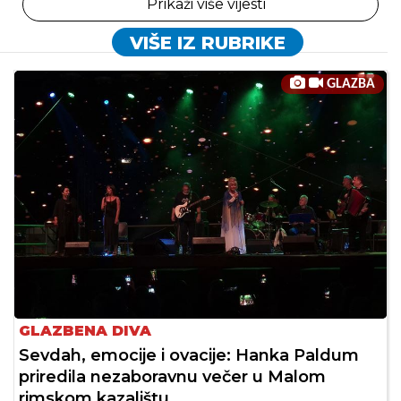
Prikaži više vijesti
VIŠE IZ RUBRIKE
GLAZBA
GLAZBENA DIVA
Sevdah, emocije i ovacije: Hanka Paldum
priredila nezaboravnu večer u Malom
rimskom kazalištu