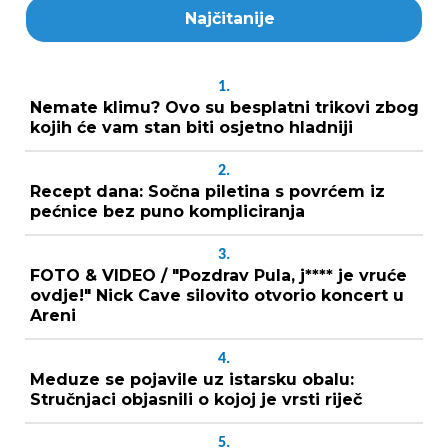
Najčitanije
1.
Nemate klimu? Ovo su besplatni trikovi zbog
kojih će vam stan biti osjetno hladniji
2.
Recept dana: Sočna piletina s povrćem iz
pećnice bez puno kompliciranja
3.
FOTO & VIDEO / "Pozdrav Pula, j**** je vruće
ovdje!" Nick Cave silovito otvorio koncert u
Areni
4.
Meduze se pojavile uz istarsku obalu:
Stručnjaci objasnili o kojoj je vrsti riječ
5.