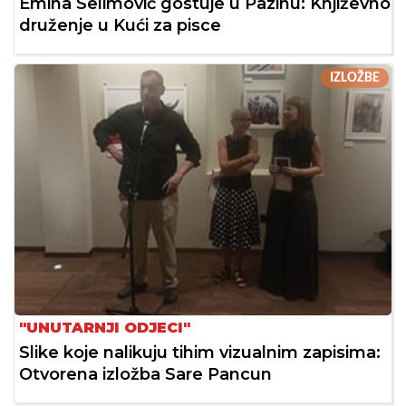
Emina Selimović gostuje u Pazinu: Književno
druženje u Kući za pisce
IZLOŽBE
"UNUTARNJI ODJECI"
Slike koje nalikuju tihim vizualnim zapisima:
Otvorena izložba Sare Pancun