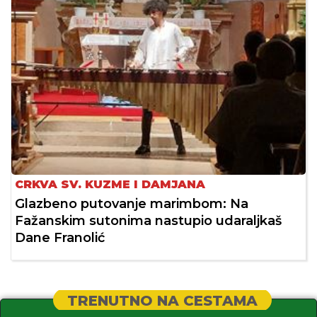
CRKVA SV. KUZME I DAMJANA
Glazbeno putovanje marimbom: Na
Fažanskim sutonima nastupio udaraljkaš
Dane Franolić
TRENUTNO NA CESTAMA