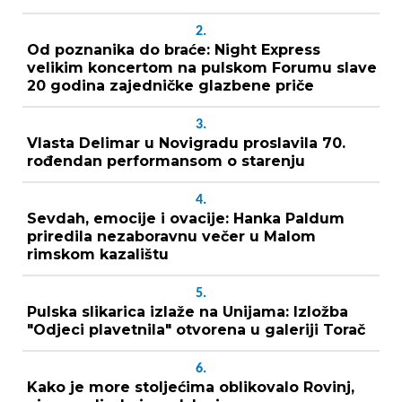
2.
Od poznanika do braće: Night Express
velikim koncertom na pulskom Forumu slave
20 godina zajedničke glazbene priče
3.
Vlasta Delimar u Novigradu proslavila 70.
rođendan performansom o starenju
4.
Sevdah, emocije i ovacije: Hanka Paldum
priredila nezaboravnu večer u Malom
rimskom kazalištu
5.
Pulska slikarica izlaže na Unijama: Izložba
"Odjeci plavetnila" otvorena u galeriji Torač
6.
Kako je more stoljećima oblikovalo Rovinj,