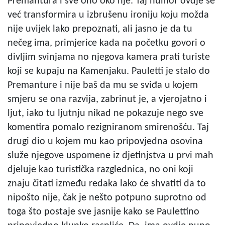
Premantura i sve ono oko nje. Taj humor ovdje se
već transformira u izbrušenu ironiju koju možda
nije uvijek lako prepoznati, ali jasno je da tu
nečeg ima, primjerice kada na početku govori o
divljim svinjama no njegova kamera prati turiste
koji se kupaju na Kamenjaku. Pauletti je stalo do
Premanture i nije baš da mu se sviđa u kojem
smjeru se ona razvija, zabrinut je, a vjerojatno i
ljut, iako tu ljutnju nikad ne pokazuje nego sve
komentira pomalo rezigniranom smirenošću. Taj
drugi dio u kojem mu kao pripovjedna osovina
služe njegove uspomene iz djetinjstva u prvi mah
djeluje kao turistička razglednica, no oni koji
znaju čitati između redaka lako će shvatiti da to
nipošto nije, čak je nešto potpuno suprotno od
toga što postaje sve jasnije kako se Paulettino