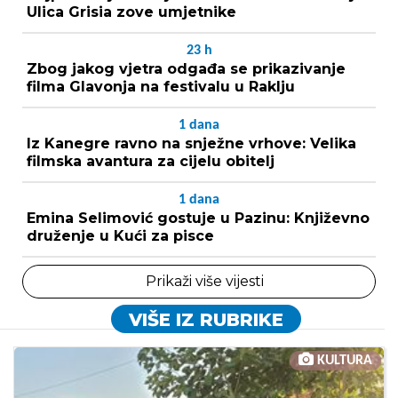
Ulica Grisia zove umjetnike
23
h
Zbog jakog vjetra odgađa se prikazivanje
filma Glavonja na festivalu u Raklju
1
dana
Iz Kanegre ravno na snježne vrhove: Velika
filmska avantura za cijelu obitelj
1
dana
Emina Selimović gostuje u Pazinu: Književno
druženje u Kući za pisce
Prikaži više vijesti
VIŠE IZ RUBRIKE
KULTURA