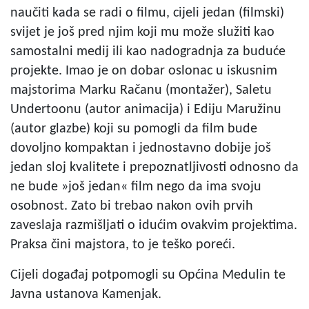
naučiti kada se radi o filmu, cijeli jedan (filmski)
svijet je još pred njim koji mu može služiti kao
samostalni medij ili kao nadogradnja za buduće
projekte. Imao je on dobar oslonac u iskusnim
majstorima Marku Račanu (montažer), Saletu
Undertoonu (autor animacija) i Ediju Maružinu
(autor glazbe) koji su pomogli da film bude
dovoljno kompaktan i jednostavno dobije još
jedan sloj kvalitete i prepoznatljivosti odnosno da
ne bude »još jedan« film nego da ima svoju
osobnost. Zato bi trebao nakon ovih prvih
zaveslaja razmišljati o idućim ovakvim projektima.
Praksa čini majstora, to je teško poreći.
Cijeli događaj potpomogli su Općina Medulin te
Javna ustanova Kamenjak.