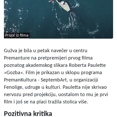
Prizor iz filma
Gužva je bila u petak navečer u centru
Premanture na pretpremijeri prvog filma
poznatog akademskog slikara Roberta Paulette
»Gozba«. Film je prikazan u sklopu programa
PremanKultura - SeptembArt, u organizaciji
Fenolige, udruge u kulturi. Pauletta nije skrivao
nervozu pred projekciju, uostalom to mu je prvi
film i još se na placi tražila stolica više.
Pozitivna kritika