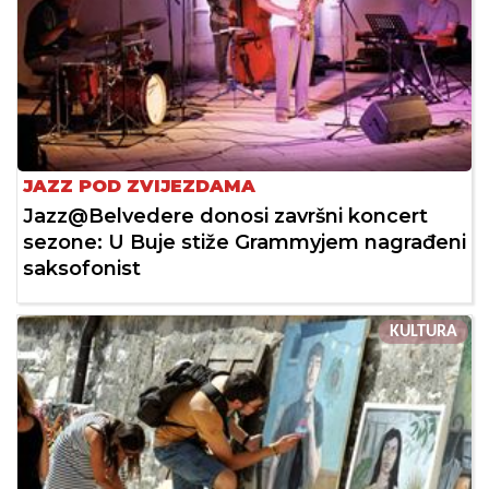
JAZZ POD ZVIJEZDAMA
Jazz@Belvedere donosi završni koncert
sezone: U Buje stiže Grammyjem nagrađeni
saksofonist
KULTURA