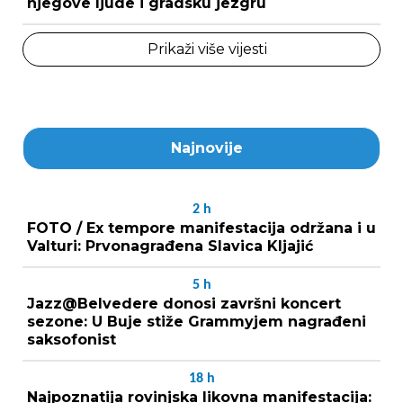
njegove ljude i gradsku jezgru
Prikaži više vijesti
Najnovije
2
h
FOTO / Ex tempore manifestacija održana i u
Valturi: Prvonagrađena Slavica Kljajić
5
h
Jazz@Belvedere donosi završni koncert
sezone: U Buje stiže Grammyjem nagrađeni
saksofonist
18
h
Najpoznatija rovinjska likovna manifestacija: