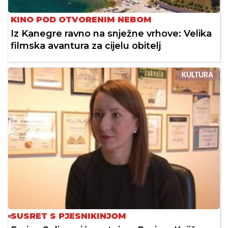
KINO POD OTVORENIM NEBOM
Iz Kanegre ravno na snježne vrhove: Velika
filmska avantura za cijelu obitelj
KULTURA
SUSRET S PJESNIKINJOM