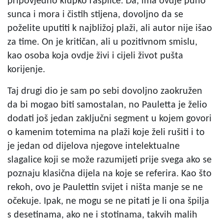
pripovjedno klupko raspliće. Da, ima ovdje puno
sunca i mora i čistih stijena, dovoljno da se
poželite uputiti k najbližoj plaži, ali autor nije išao
za time. On je kritičan, ali u pozitivnom smislu,
kao osoba koja ovdje živi i cijeli život pušta
korijenje.
Taj drugi dio je sam po sebi dovoljno zaokružen
da bi mogao biti samostalan, no Pauletta je želio
dodati još jedan zaključni segment u kojem govori
o kamenim totemima na plaži koje želi rušiti i to
je jedan od dijelova njegove intelektualne
slagalice koji se može razumijeti prije svega ako se
poznaju klasična dijela na koje se referira. Kao što
rekoh, ovo je Paulettin svijet i ništa manje se ne
očekuje. Ipak, ne mogu se ne pitati je li ona špilja
s desetinama, ako ne i stotinama, takvih malih