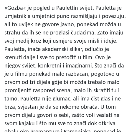
»Gozba« je pogled u Paulettin svijet, Pauletta je
umjetnik a umjetnici puno razmišljaju i povezuju,
ali to uvijek ne govore javno, ponekad možda u
strahu da ih se ne proglasi čudacima. Zato imaju
svoj medij kroz koji usmjere svoje misli i ideje.
Pauletta, inače akademski slikar, odlučio je
krenuti dalje i sve to pretočiti u film. Ovo je
njegov svijet, konkretni i imaginarni, što znači da
je u filmu ponekad malo razbacan, pogotovo u
prvom od tri dijela gdje bi možda trebalo malo
promijeniti raspored scena, malo ih skratiti tu i
tamo. Pauletta nije glumac, ali ima čist glas i ne
brza, svjestan je da se nekome obraća. U tom
prvom dijelu govori o sebi, zašto voli veslati na
svom kajaku i što mu sve to znači dok otkriva
obalu oko Premanture i Kamenjaka, ponekad je